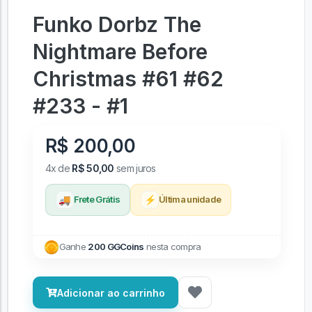
Funko Dorbz The
Nightmare Before
Christmas #61 #62
#233 - #1
R$ 200,00
4x de
R$ 50,00
sem juros
🚚
⚡
Frete Grátis
Última unidade
Ganhe
200 GGCoins
nesta compra
Adicionar ao carrinho