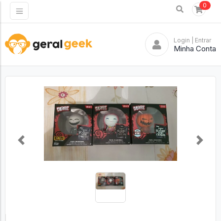
0
Login
| Entrar
Minha Conta
Previous
Next