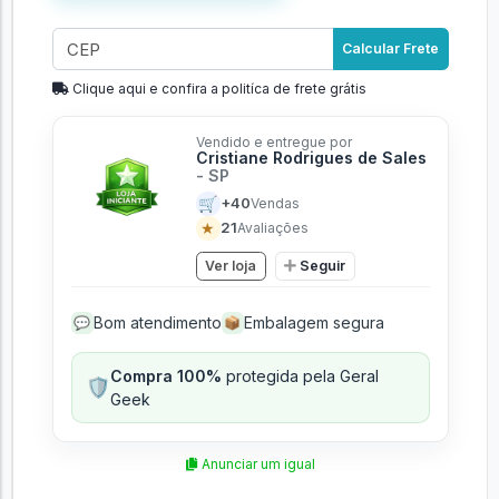
Calcular Frete
Clique aqui e confira a politíca de frete grátis
Vendido e entregue por
Cristiane Rodrigues de Sales
- SP
🛒
+40
Vendas
★
21
Avaliações
Ver loja
Seguir
Bom atendimento
Embalagem segura
💬
📦
Compra 100%
protegida pela Geral
🛡️
Geek
Anunciar um igual