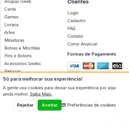
Clientes
Roupas Geek
Cards
Login
Games
Cadastro
Livraria
FAQ
Artes
Contato
Miniaturas
Como Anunciar
Bolsas e Mochilas
Formas de Pagamento
Pins e Botons
Acessórios Geeks
Pelúcias
Só para melhorar sua experiência!
Bonecas
A gente usa cookies para deixar sua experiência por aqui
ainda melhor.
Saiba Mais.
Rejeitar
Aceitar
Preferências de cookies
CNPJ n.º 30.220.458/0001-17 - GERAL GEEK PORTAL ELETRONICO
LTDA.
© 2026 Geral Geek
Termos de uso
Políticas