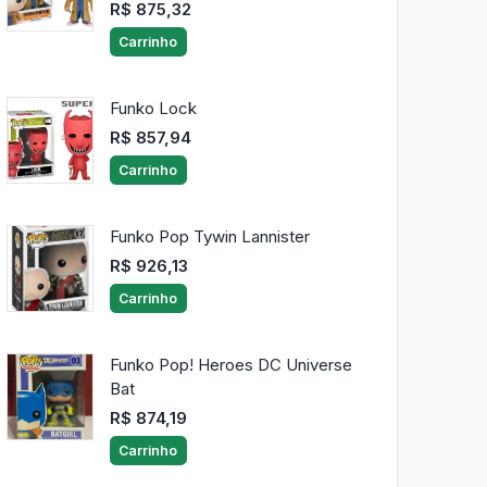
R$ 875,32
Carrinho
Funko Lock
R$ 857,94
Carrinho
Funko Pop Tywin Lannister
R$ 926,13
Carrinho
Funko Pop! Heroes DC Universe
Bat
R$ 874,19
Carrinho