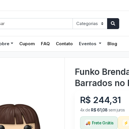
obre
Cupom
FAQ
Contato
Eventos
Blog
Funko Brenda
Barrados no 
R$ 244,31
4x de
R$ 61,08
sem juros
🚚
Frete Grátis
⚡