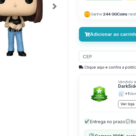
Next
Ganhe
244 GGCoins
nest
Adicionar ao carrin
Clique aqui e confira a politíc
Vendido e
DarkSid
🛒
+1
Ven
Ver loja
Entrega no prazo
Bo
✔
💬
🛡️