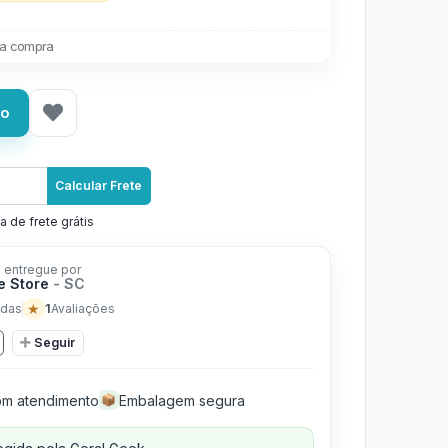
a compra
ho
Calcular Frete
a de frete grátis
 entregue por
e Store
- SC
★
1
das
Avaliações
Seguir
m atendimento
Embalagem segura
📦