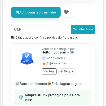
Adicionar ao carrinho
Calcular Frete
Clique aqui e confira a politíca de frete grátis
Vendido e entregue por
Helton vogarin
- SP
🛒
+100
Vendas
★
116
Avaliações
Ver loja
Seguir
Bom atendimento
Embalagem segura
💬
📦
Compra 100%
protegida pela Geral
🛡️
Geek