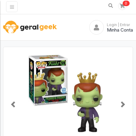
0
Login
| Entrar
Minha Conta
Previous
Next