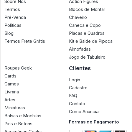
Sobre Nós
Action Figures
Termos
Blocos de Montar
Pré-Venda
Chaveiro
Políticas
Caneca e Copo
Blog
Placas e Quadros
Termos Frete Grátis
Kit e Balde de Pipoca
Almofadas
Jogo de Tabuleiro
Clientes
Roupas Geek
Cards
Login
Games
Cadastro
Livraria
FAQ
Artes
Contato
Miniaturas
Como Anunciar
Bolsas e Mochilas
Formas de Pagamento
Pins e Botons
Acessórios Geeks