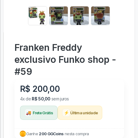
Franken Freddy
exclusivo Funko shop -
#59
R$ 200,00
4x de
R$ 50,00
sem juros
🚚
⚡
Frete Grátis
Última unidade
Ganhe
200 GGCoins
nesta compra