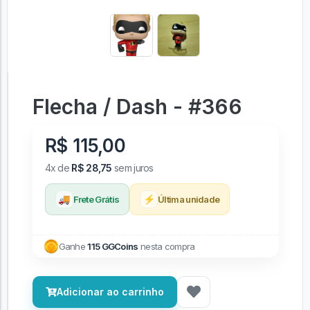
Flecha / Dash - #366
R$ 115,00
4x de
R$ 28,75
sem juros
🚚
⚡
Frete Grátis
Última unidade
Ganhe
115 GGCoins
nesta compra
Adicionar ao carrinho