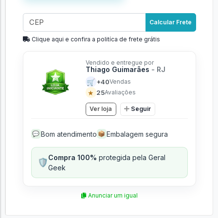
Calcular Frete
Clique aqui e confira a politíca de frete grátis
Vendido e entregue por
Thiago Guimarães
- RJ
🛒
+40
Vendas
★
25
Avaliações
Ver loja
Seguir
Bom atendimento
Embalagem segura
💬
📦
Compra 100%
protegida pela Geral
🛡️
Geek
Anunciar um igual