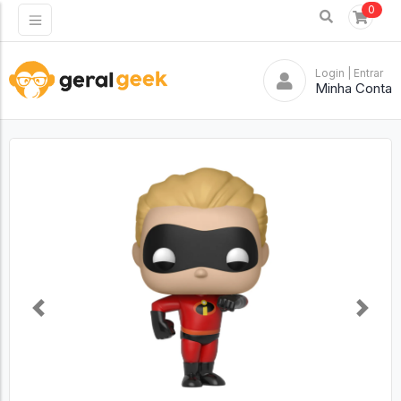
0
Login
| Entrar
Minha Conta
Previous
Next