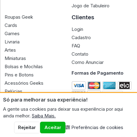
Jogo de Tabuleiro
Clientes
Roupas Geek
Cards
Login
Games
Cadastro
Livraria
FAQ
Artes
Contato
Miniaturas
Como Anunciar
Bolsas e Mochilas
Formas de Pagamento
Pins e Botons
Acessórios Geeks
Pelúcias
Só para melhorar sua experiência!
Bonecas
A gente usa cookies para deixar sua experiência por aqui
ainda melhor.
Saiba Mais.
Rejeitar
Aceitar
Preferências de cookies
CNPJ n.º 30.220.458/0001-17 - GERAL GEEK PORTAL ELETRONICO