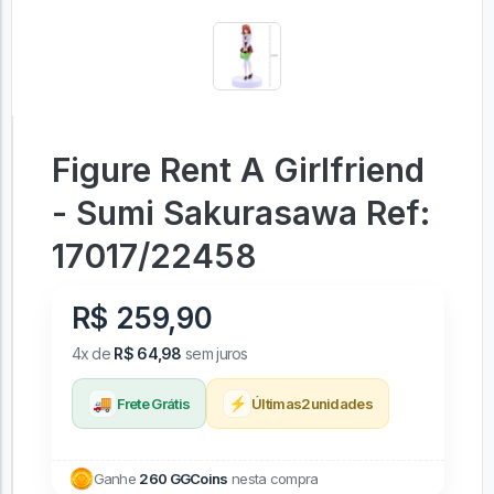
Figure Rent A Girlfriend
- Sumi Sakurasawa Ref:
17017/22458
R$ 259,90
4x de
R$ 64,98
sem juros
🚚
⚡
Frete Grátis
Últimas
2
unidades
Ganhe
260 GGCoins
nesta compra