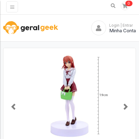
0
Login
| Entrar
Minha Conta
Previous
Next