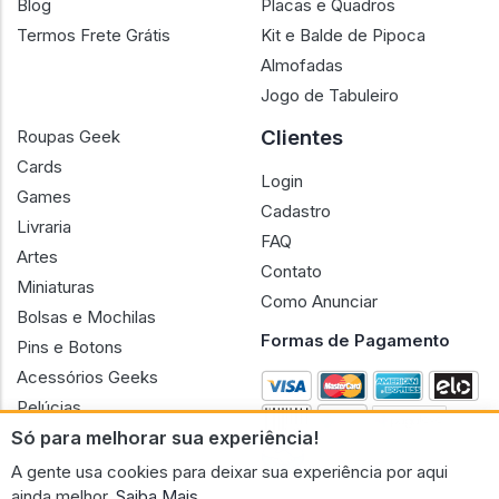
Blog
Placas e Quadros
Termos Frete Grátis
Kit e Balde de Pipoca
Almofadas
Jogo de Tabuleiro
Clientes
Roupas Geek
Cards
Login
Games
Cadastro
Livraria
FAQ
Artes
Contato
Miniaturas
Como Anunciar
Bolsas e Mochilas
Formas de Pagamento
Pins e Botons
Acessórios Geeks
Pelúcias
Só para melhorar sua experiência!
Bonecas
A gente usa cookies para deixar sua experiência por aqui
ainda melhor.
Saiba Mais.