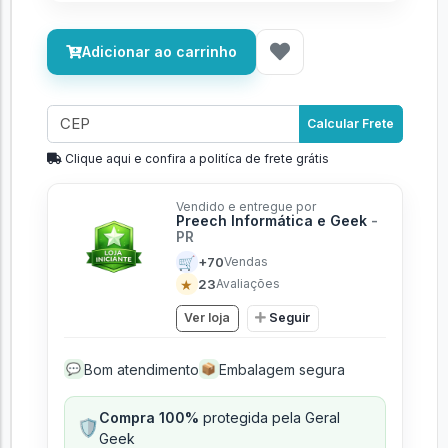
Adicionar ao carrinho
Calcular Frete
Clique aqui e confira a politíca de frete grátis
Vendido e entregue por
Preech Informática e Geek
-
PR
🛒
+70
Vendas
★
23
Avaliações
Ver loja
Seguir
Bom atendimento
Embalagem segura
💬
📦
Compra 100%
protegida pela Geral
🛡️
Geek