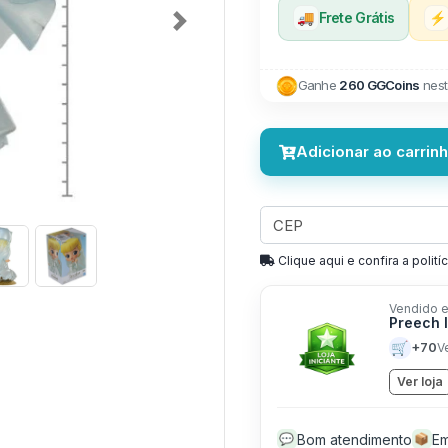
🚚
Frete Grátis
⚡
Next
Ganhe
260 GGCoins
nest
Adicionar ao carrin
Clique aqui e confira a politíc
Vendido e
Preech 
🛒
+70
V
Ver loja
Bom atendimento
Em
💬
📦