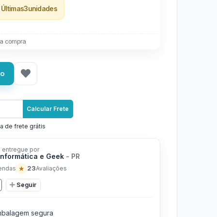
Últimas
3
unidades
a compra
ho
Calcular Frete
a de frete grátis
 entregue por
Informática e Geek
- PR
★
23
endas
Avaliações
Seguir
balagem segura