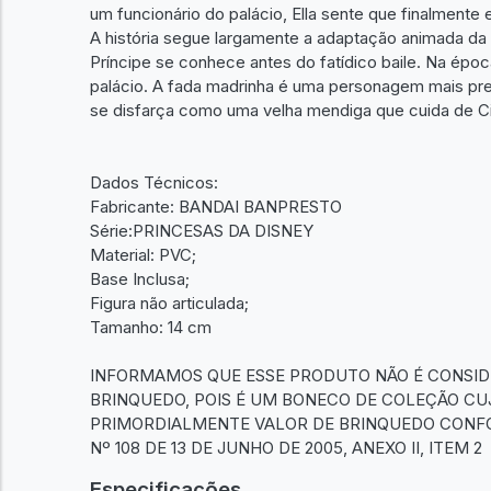
um funcionário do palácio, Ella sente que finalment
A história segue largamente a adaptação animada da D
Príncipe se conhece antes do fatídico baile. Na époc
palácio. A fada madrinha é uma personagem mais pres
se disfarça como uma velha mendiga que cuida de Ci
Dados Técnicos:
Fabricante: BANDAI BANPRESTO
Série:PRINCESAS DA DISNEY
Material: PVC;
Base Inclusa;
Figura não articulada;
Tamanho: 14 cm
INFORMAMOS QUE ESSE PRODUTO NÃO É CONSI
BRINQUEDO, POIS É UM BONECO DE COLEÇÃO CU
PRIMORDIALMENTE VALOR DE BRINQUEDO CONFO
Nº 108 DE 13 DE JUNHO DE 2005, ANEXO II, ITEM 2
Especificações