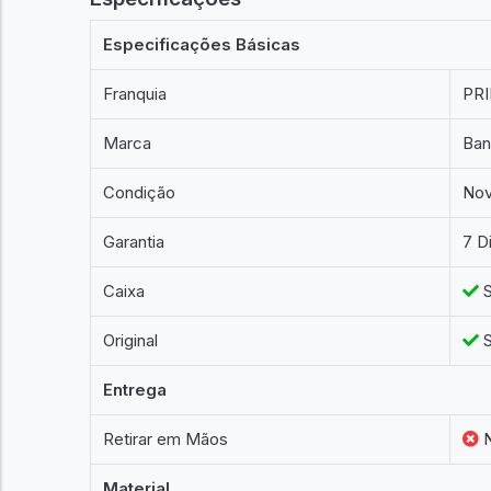
Especificações Básicas
Franquia
PR
Marca
Ban
Condição
No
Garantia
7 D
Caixa
S
Original
S
Entrega
Retirar em Mãos
Material