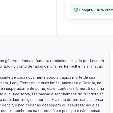
🛡️
Compra 100%
prote
dos gêneros drama e fantasia romântica, dirigido por Kenneth
spirado no conto de fadas de Charles Perrault e na animação
erciante se casa novamente após a trágica morte de sua
asta, Lady Tremaine, e duas irmãs, Anastasia e Drisella, na
nte e inesperadamente some, ela encontra-se à mercê de uma
 do que uma serva, Ella passar a ser chamada de "Cinderela"
 crueldade infligida sobre si, Ella está determinada a honrar
r gentil", e não ceder ao desespero ou desprezar aquelas
 que ela conheceu na floresta é um príncipe e não apenas