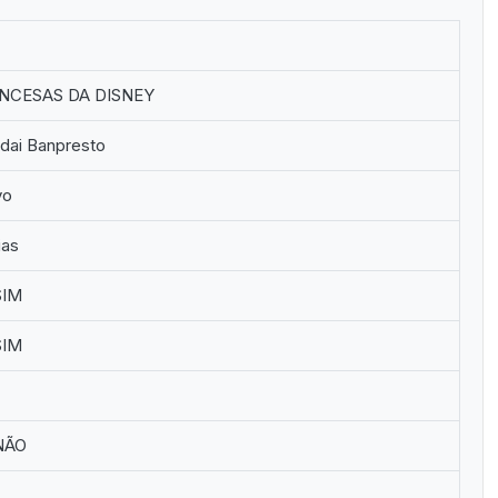
INCESAS DA DISNEY
dai Banpresto
vo
ias
IM
IM
NÃO