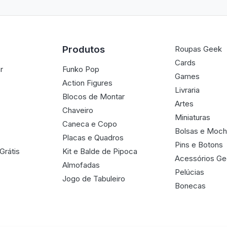
Produtos
Roupas Geek
Cards
r
Funko Pop
Games
Action Figures
Livraria
Blocos de Montar
Artes
Chaveiro
Miniaturas
Caneca e Copo
Bolsas e Moch
Placas e Quadros
Pins e Botons
Grátis
Kit e Balde de Pipoca
Acessórios G
Almofadas
Pelúcias
Jogo de Tabuleiro
Bonecas