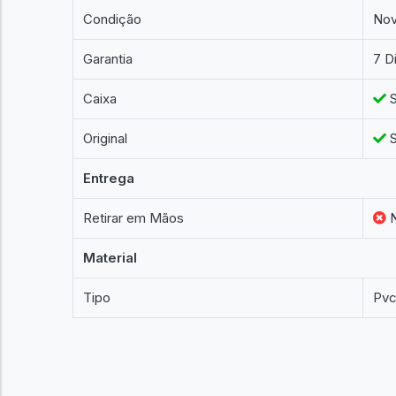
Condição
No
Garantia
7 D
Caixa
S
Original
S
Entrega
Retirar em Mãos
Material
Tipo
Pv