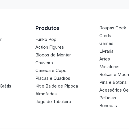
Produtos
Roupas Geek
Cards
r
Funko Pop
Games
Action Figures
Livraria
Blocos de Montar
Artes
Chaveiro
Miniaturas
Caneca e Copo
Bolsas e Moch
Placas e Quadros
Pins e Botons
Grátis
Kit e Balde de Pipoca
Acessórios G
Almofadas
Pelúcias
Jogo de Tabuleiro
Bonecas