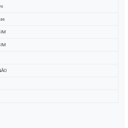
vo
ias
IM
IM
NÃO
c