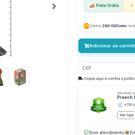
🚚
Frete Grátis
⚡
Next
Ganhe
260 GGCoins
nest
Adicionar ao carrin
Clique aqui e confira a politíc
Vendido e
Preech 
🛒
+70
V
Ver loja
Bom atendimento
Em
💬
📦