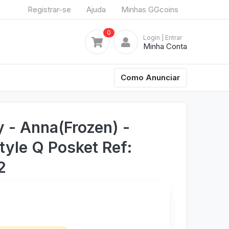
Registrar-se
Ajuda
Minhas GGcoins
0
Login
| Entrar
Minha Conta
Como Anunciar
y - Anna(Frozen) -
tyle Q Posket Ref:
2