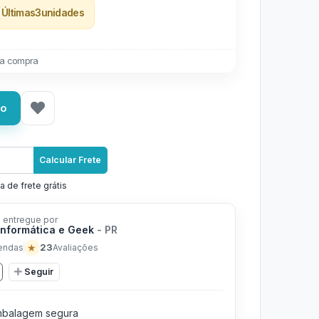
Últimas
3
unidades
a compra
ho
Calcular Frete
a de frete grátis
 entregue por
Informática e Geek
- PR
★
23
endas
Avaliações
Seguir
balagem segura