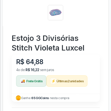
Estojo 3 Divisórias
Stitch Violeta Luxcel
R$ 64,88
4x de
R$ 16,22
sem juros
🚚
⚡
Frete Grátis
Últimas
2
unidades
Ganhe
65 GGCoins
nesta compra