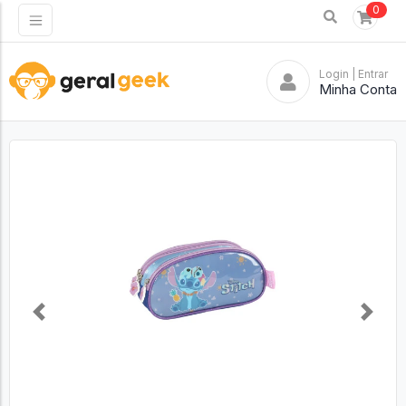
0
Login
| Entrar
Minha Conta
Previous
Next