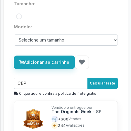
Tamanho:
Modelo:
Adicionar ao carrinho
Calcular Frete
Clique aqui e confira a politíca de frete grátis
Vendido e entregue por
The Originals Geek
- SP
🛒
+600
Vendas
★
244
Avaliações