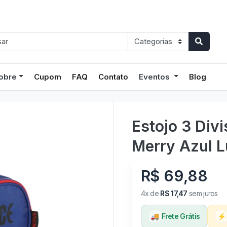
obre
Cupom
FAQ
Contato
Eventos
Blog
Estojo 3 Div
Merry Azul L
R$ 69,88
4x de
R$ 17,47
sem juros
🚚
Frete Grátis
⚡