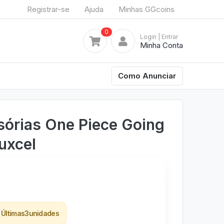
Registrar-se
Ajuda
Minhas GGcoins
0
Login
| Entrar
Minha Conta
Como Anunciar
isórias One Piece Going
uxcel
Últimas
3
unidades