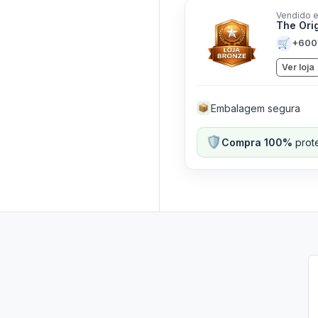
Vendido e
The Ori
🛒
+600
Ver loja
Embalagem segura
📦
🛡️
Compra 100%
prote