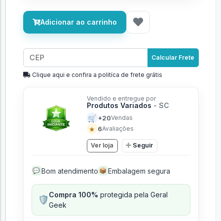
Adicionar ao carrinho
Calcular Frete
Clique aqui e confira a politíca de frete grátis
Vendido e entregue por
Produtos Variados
- SC
🛒
+20
Vendas
★
6
Avaliações
Ver loja
Seguir
Bom atendimento
Embalagem segura
💬
📦
Compra 100%
protegida pela Geral
🛡️
Geek