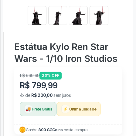
Estátua Kylo Ren Star
Wars - 1/10 Iron Studios
R$ 999,99
20% OFF
R$ 799,99
4x de
R$ 200,00
sem juros
🚚
⚡
Frete Grátis
Última unidade
Ganhe
800 GGCoins
nesta compra