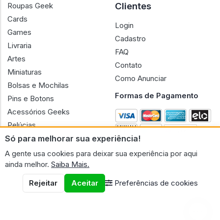
Clientes
Roupas Geek
Cards
Login
Games
Cadastro
Livraria
FAQ
Artes
Contato
Miniaturas
Como Anunciar
Bolsas e Mochilas
Formas de Pagamento
Pins e Botons
Acessórios Geeks
Pelúcias
Só para melhorar sua experiência!
Bonecas
A gente usa cookies para deixar sua experiência por aqui
ainda melhor.
Saiba Mais.
Rejeitar
Aceitar
Preferências de cookies
CNPJ n.º 30.220.458/0001-17 - GERAL GEEK PORTAL ELETRONICO
LTDA.