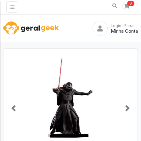
0
Login
| Entrar
Minha Conta
Previous
Next