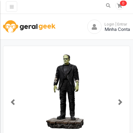
0
Login
| Entrar
Minha Conta
Previous
Next