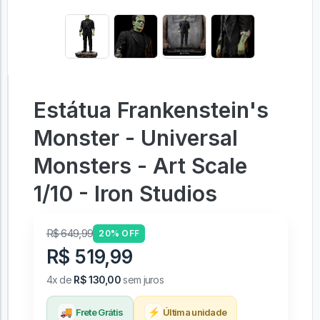
Estátua Frankenstein's
Monster - Universal
Monsters - Art Scale
1/10 - Iron Studios
R$ 649,99
20% OFF
R$ 519,99
4x de
R$ 130,00
sem juros
🚚
⚡
Frete Grátis
Última unidade