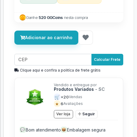
Ganhe
520 GGCoins
nesta compra
Adicionar ao carrinho
Calcular Frete
Clique aqui e confira a politíca de frete grátis
Vendido e entregue por
Produtos Variados
- SC
🛒
+20
Vendas
★
6
Avaliações
Ver loja
Seguir
Bom atendimento
Embalagem segura
💬
📦