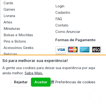
Cards
Login
Games
Cadastro
Livraria
FAQ
Artes
Contato
Miniaturas
Como Anunciar
Bolsas e Mochilas
Formas de Pagamento
Pins e Botons
Acessórios Geeks
Pelúcias
Só para melhorar sua experiência!
Bonecas
A gente usa cookies para deixar sua experiência por aqui
ainda melhor.
Saiba Mais.
Rejeitar
Aceitar
Preferências de cookies
CNPJ n.º 30.220.458/0001-17 - GERAL GEEK PORTAL ELETRONICO
LTDA.
© 2026 Geral Geek
Termos de uso
Políticas