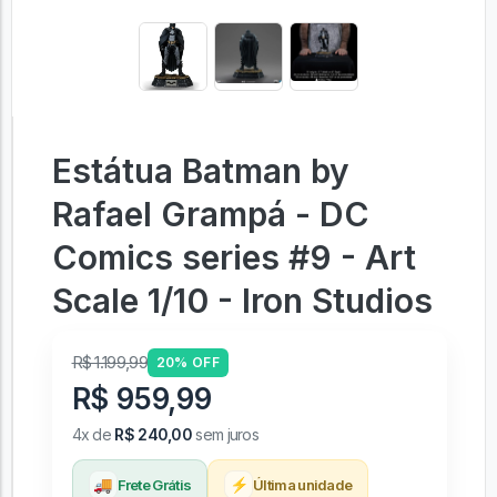
Estátua Batman by
Rafael Grampá - DC
Comics series #9 - Art
Scale 1/10 - Iron Studios
R$ 1.199,99
20% OFF
R$ 959,99
4x de
R$ 240,00
sem juros
🚚
⚡
Frete Grátis
Última unidade