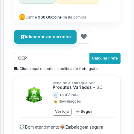
Ganhe
960 GGCoins
nesta compra
Adicionar ao carrinho
Calcular Frete
Clique aqui e confira a politíca de frete grátis
Vendido e entregue por
Produtos Variados
- SC
🛒
+20
Vendas
★
6
Avaliações
Ver loja
Seguir
Bom atendimento
Embalagem segura
💬
📦