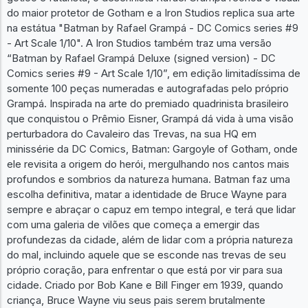
do maior protetor de Gotham e a Iron Studios replica sua arte
na estátua "Batman by Rafael Grampá - DC Comics series #9
- Art Scale 1/10". A Iron Studios também traz uma versão
“Batman by Rafael Grampá Deluxe (signed version) - DC
Comics series #9 - Art Scale 1/10”, em edição limitadíssima de
somente 100 peças numeradas e autografadas pelo próprio
Grampá. Inspirada na arte do premiado quadrinista brasileiro
que conquistou o Prêmio Eisner, Grampá dá vida à uma visão
perturbadora do Cavaleiro das Trevas, na sua HQ em
minissérie da DC Comics, Batman: Gargoyle of Gotham, onde
ele revisita a origem do herói, mergulhando nos cantos mais
profundos e sombrios da natureza humana. Batman faz uma
escolha definitiva, matar a identidade de Bruce Wayne para
sempre e abraçar o capuz em tempo integral, e terá que lidar
com uma galeria de vilões que começa a emergir das
profundezas da cidade, além de lidar com a própria natureza
do mal, incluindo aquele que se esconde nas trevas de seu
próprio coração, para enfrentar o que está por vir para sua
cidade. Criado por Bob Kane e Bill Finger em 1939, quando
criança, Bruce Wayne viu seus pais serem brutalmente