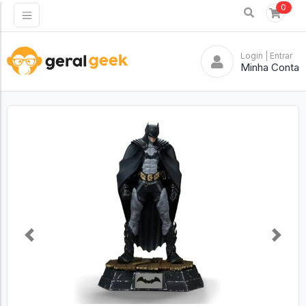
0
Login
| Entrar
Minha Conta
Previous
Next