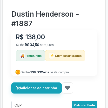
Dustin Henderson -
#1887
R$ 138,00
4x de
R$ 34,50
sem juros
🚚
⚡
Frete Grátis
Últimas
4
unidades
Ganhe
138 GGCoins
nesta compra
Adicionar ao carrinho
Calcular Frete