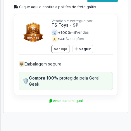
Clique aqui e confira a politíca de frete grátis
Vendido e entregue por
TS Toys
- SP
🛒
+1000mil
Vendas
★
540
Avaliações
Ver loja
Seguir
Embalagem segura
📦
Compra 100%
protegida pela Geral
🛡️
Geek
Anunciar um igual