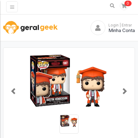
0
Login
| Entrar
Minha Conta
Previous
Next