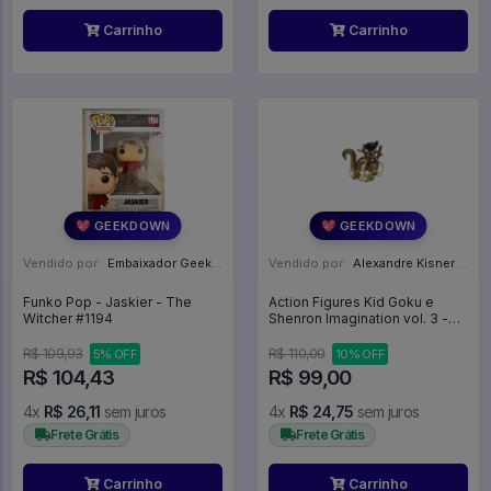
Carrinho
Carrinho
💖 GEEKDOWN
💖 GEEKDOWN
Vendido por:
Embaixador Geek - SP
Vendido por:
Alexandre Kisner - PR
Funko Pop - Jaskier - The
Action Figures Kid Goku e
Witcher #1194
Shenron Imagination vol. 3 -
Dragon Ball
R$ 109,93
R$ 110,00
5% OFF
10% OFF
R$ 104,43
R$ 99,00
4x
R$ 26,11
sem juros
4x
R$ 24,75
sem juros
Frete Grátis
Frete Grátis
Carrinho
Carrinho