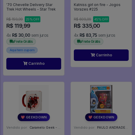
'70 Chevelle Delivery Star
Katniss girl on fire - Jogos
Trek Hot Wheels - Star Trek
Vorazes #225
R$ 159,99
R$ 609,09
25% OFF
45% OFF
R$ 119,99
R$ 335,00
4x
R$ 30,00
sem juros
4x
R$ 83,75
sem juros
Frete Grátis
Frete Grátis
Aqui tem cupom
Carrinho
Carrinho
💖 GEEKDOWN
💖 GEEKDOWN
Vendido por:
Caramelo Geek - DF
Vendido por:
PAULO ANDRADE - RJ