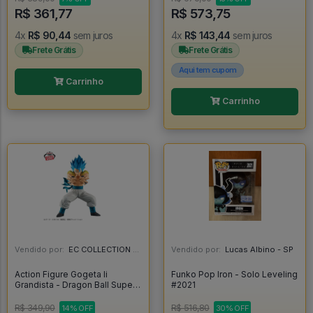
R$ 361,77
R$ 573,75
4x
R$ 90,44
sem juros
4x
R$ 143,44
sem juros
Frete Grátis
Frete Grátis
Aqui tem cupom
Carrinho
Carrinho
Vendido por:
EC COLLECTION - SP
Vendido por:
Lucas Albino - SP
Action Figure Gogeta Ii
Funko Pop Iron - Solo Leveling
Grandista - Dragon Ball Super -
#2021
Dragon Ball Super
R$ 349,90
R$ 516,80
14% OFF
30% OFF