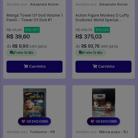
Vendido por:
Alexandre Kisner - PR
Vendido por:
Alexandre Kisner - PR
Mangá Tower Of God Volume 1
Action Figure Monkey D Luffy
Panini - Tower Of God #1
Scultures World Special
Original Banpresto One Piece
- One Piece
R$ 44,00
R$ 416,70
10% OFF
10% OFF
R$ 39,60
R$ 375,03
4x
R$ 9,90
sem juros
4x
R$ 93,76
sem juros
Frete Grátis
Frete Grátis
Carrinho
Carrinho
💖 GEEKDOWN
💖 GEEKDOWN
Vendido por:
Funkorror - PR
Vendido por:
Márcia pops - RJ