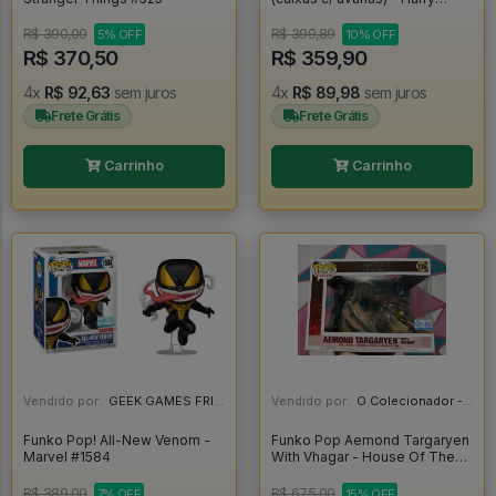
Potter #14
R$ 390,00
R$ 399,89
5% OFF
10% OFF
R$ 370,50
R$ 359,90
4x
R$ 92,63
sem juros
4x
R$ 89,98
sem juros
Frete Grátis
Frete Grátis
Carrinho
Carrinho
Vendido por:
GEEK GAMES FRIEND - RJ
Vendido por:
O Colecionador - SP
Funko Pop! All-New Venom -
Funko Pop Aemond Targaryen
Marvel #1584
With Vhagar - House Of The
Dragon #136
R$ 389,00
R$ 675,00
7% OFF
15% OFF