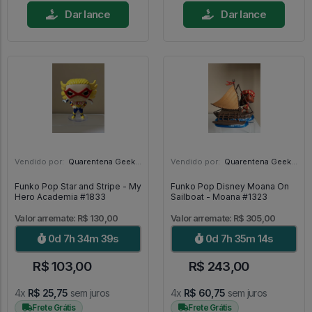
Dar lance
Dar lance
Vendido por:
Quarentena Geek Store - SP
Vendido por:
Quarentena Geek Store - SP
Funko Pop Star and Stripe - My
Funko Pop Disney Moana On
Hero Academia #1833
Sailboat - Moana #1323
Valor arremate: R$ 130,00
Valor arremate: R$ 305,00
0d 7h 34m 37s
0d 7h 35m 12s
R$ 103,00
R$ 243,00
4x
R$ 25,75
sem juros
4x
R$ 60,75
sem juros
Frete Grátis
Frete Grátis