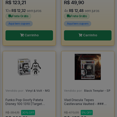
R$ 123,21
R$ 49,90
10x
R$ 12,32
sem juros
4x
R$ 12,48
sem juros
Frete Grátis
Frete Grátis
Aqui tem cupom
Aqui tem cupom
Carrinho
Carrinho
Vendido por:
Vinyl & Volt - MG
Vendido por:
Black Templar - SP
Funko Pop Goofy Pateta
Vlad Dracula Tepes
Disney 100 1310 [Target
Castlevania Vaulted - ###
Exclusive] - Disney #1310
#582
R$ 384,16
R$ 479,99
30% OFF
5% OFF