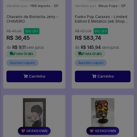
Vendido por:
YBR Imports - SP
Vendido por:
Meus Pops - SP
Chaveiro de Borracha Jerry -
Funko Pop Caraxes - Limited
CHAVEIRO
Edition E Metálico (wb Shop
Exclusive) - HOUSE OF
DRAGON #10
R$ 45,00
R$ 621,00
19% OFF
6% OFF
R$ 36,45
R$ 583,74
4x
R$ 9,11
sem juros
4x
R$ 145,94
sem juros
Frete Grátis
Frete Grátis
Aqui tem cupom
Aqui tem cupom
Carrinho
Carrinho
💖 GEEKDOWN
💖 GEEKDOWN