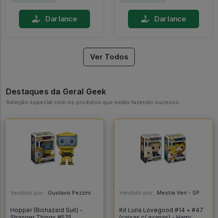
Dar lance
Dar lance
Ver Todos
Destaques da Geral Geek
Seleção especial com os produtos que estão fazendo sucesso
Vendido por:
Gustavo Pezzini - MG
Vendido por:
Mestra Veri - SP
Hopper (Biohazard Suit) -
Kit Luna Lovegood #14 + #47
Stranger Things #525
(caixas c/ avarias) - Harry