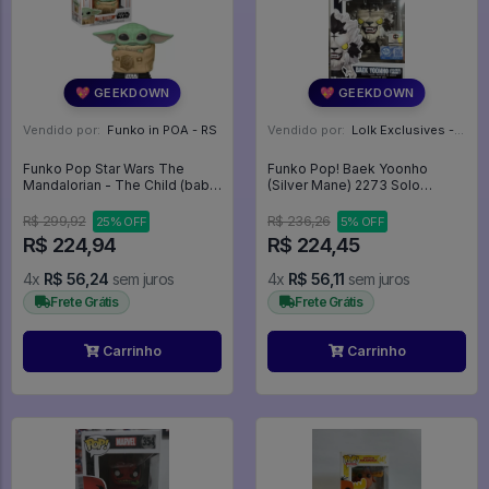
💖 GEEKDOWN
💖 GEEKDOWN
Vendido por:
Funko in POA - RS
Vendido por:
Lolk Exclusives - SP
Funko Pop Star Wars The
Funko Pop! Baek Yoonho
Mandalorian - The Child (baby
(Silver Mane) 2273 Solo
Yoda) 405 W/bag - Baby Yoda
Leveling Exclusivo Chalice -
- Mandalorian - Mandaloriano -
Solo Leveling #2273
R$ 299,92
R$ 236,26
25% OFF
5% OFF
Star Wars #405
R$ 224,94
R$ 224,45
4x
R$ 56,24
sem juros
4x
R$ 56,11
sem juros
Frete Grátis
Frete Grátis
Carrinho
Carrinho