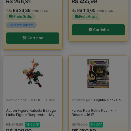
R$ 268,91
R$ 455,99
10x
R$ 26,89
sem juros
4x
R$ 114,00
sem juros
Frete Grátis
Frete Grátis
Aqui tem cupom
Carrinho
Carrinho
Vendido por:
EC COLLECTION - SP
Vendido por:
Lojinha Geek Colecionáveis - DF
Action Figure Katsuki Bakugo
Funko Pop Rukia Kuchiki -
Linha Figure Banpresto - My
Bleach #1617
Hero Academia - My Hero
Academia
R$ 349,90
R$ 190,00
14% OFF
5% OFF
R$ 300,00
R$ 180,50