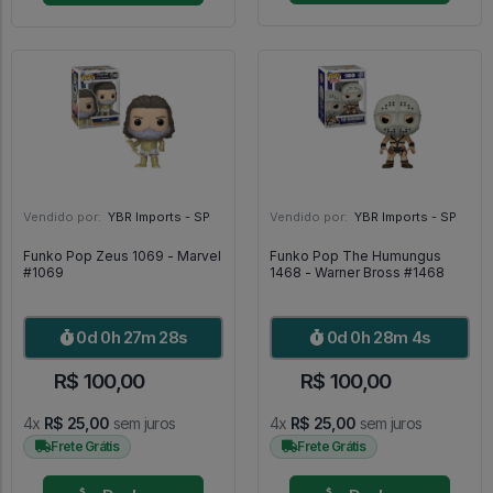
Vendido por:
YBR Imports - SP
Vendido por:
YBR Imports - SP
Funko Pop Zeus 1069 - Marvel
Funko Pop The Humungus
#1069
1468 - Warner Bross #1468
0d 0h 27m 26s
0d 0h 28m 2s
R$ 100,00
R$ 100,00
4x
R$ 25,00
sem juros
4x
R$ 25,00
sem juros
Frete Grátis
Frete Grátis