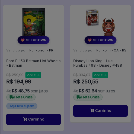
💖 GEEKDOWN
💖 GEEKDOWN
Vendido por:
Funkorror - PR
Vendido por:
Funko in POA - RS
Ford F-150 Batman Hot Wheels
Disney Lion King - Luau
- Batman
Pumbaa 498 - Disney #498
R$ 259,99
R$ 334,07
25% OFF
25% OFF
R$ 194,99
R$ 250,55
4x
R$ 48,75
sem juros
4x
R$ 62,64
sem juros
Frete Grátis
Frete Grátis
Aqui tem cupom
Carrinho
Carrinho