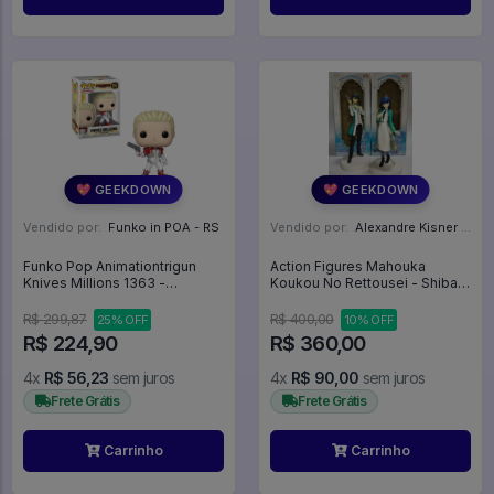
💖 GEEKDOWN
💖 GEEKDOWN
Vendido por:
Funko in POA - RS
Vendido por:
Alexandre Kisner - PR
Funko Pop Animationtrigun
Action Figures Mahouka
Knives Millions 1363 -
Koukou No Rettousei - Shiba
Promo150 - Animation #1363
Tatsuya + Shiba Miyuki - A + B
(furyu) - The Irregular At Magic
R$ 299,87
R$ 400,00
25% OFF
10% OFF
High School
R$ 224,90
R$ 360,00
4x
R$ 56,23
sem juros
4x
R$ 90,00
sem juros
Frete Grátis
Frete Grátis
Carrinho
Carrinho