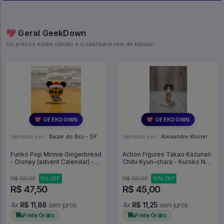
💖 Geral GeekDown
Os preços estão caindo e o cashback vem de bônus!
💖 GEEKDOWN
💖 GEEKDOWN
Vendido por:
Bazar do Bru - SP
Vendido por:
Alexandre Kisner - PR
Funko Pop Minnie Gingerbread
Action Figures Takao Kazunari
- Disney (advent Calendar) -
Chibi Kyun-chara - Kuroko No
Disney #00
Basket
R$ 50,00
R$ 50,00
5% OFF
10% OFF
R$ 47,50
R$ 45,00
4x
R$ 11,88
sem juros
4x
R$ 11,25
sem juros
Frete Grátis
Frete Grátis