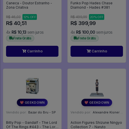
Caneca - Doutor Estranho -
Funko Pop Hades Chase
Zona Criativa
Diamond - Hades #381
R$ 46,03
R$ 499,99
12% OFF
20% OFF
R$ 40,51
R$ 399,99
4x
R$ 10,13
sem juros
4x
R$ 100,00
sem juros
Frete Grátis
Frete Grátis
Carrinho
Carrinho
💖 GEEKDOWN
💖 GEEKDOWN
Vendido por:
Bazar do Bru - SP
Vendido por:
Alexandre Kisner - PR
Bitty Pop - Gandalf - The Lord
Action Figures Shizune Ningyo
Of The Rings #443 - The Lord
Collection 7 - Naruto