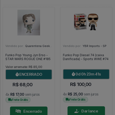
Vendido por:
Quarentena Geek Store - SP
Vendido por:
YBR Imports - SP
Funko Pop Young Jyn Erso -
Funko Pop Diesel 74 (caixa
STAR WARS ROGUE ONE #185
Danificada) - Sports WWE #74
Valor arremate: R$ 85,00
0d 0h 23m 39s
ENCERRADO
R$ 100,00
R$ 68,00
4x
R$ 25,00
sem juros
4x
R$ 17,00
sem juros
Frete Grátis
Frete Grátis
Dar lance
Encerrado