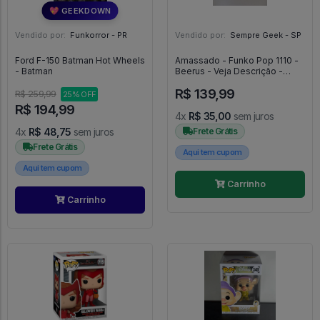
💖 GEEKDOWN
Vendido por:
Funkorror - PR
Vendido por:
Sempre Geek - SP
Ford F-150 Batman Hot Wheels
Amassado - Funko Pop 1110 -
- Batman
Beerus - Veja Descrição -
Dragon Ball #1110
R$ 139,99
R$ 259,99
25% OFF
R$ 194,99
4x
R$ 35,00
sem juros
4x
R$ 48,75
sem juros
Frete Grátis
Frete Grátis
Aqui tem cupom
Aqui tem cupom
Carrinho
Carrinho