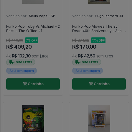
Vendido por:
Meus Pops - SP
Vendido por:
Hugo Iserhard Júnior - RS
Funko Pop Toby Vs Michael - 2
Funko Pop Movies The Evil
Pack - The Office #1
Dead 40th Anniversary - Ash -
The Evil Dead 40th
Anniversary #1142
R$ 440,00
R$ 204,82
7% OFF
17% OFF
R$ 409,20
R$ 170,00
4x
R$ 102,30
sem juros
4x
R$ 42,50
sem juros
Frete Grátis
Frete Grátis
Aqui tem cupom
Aqui tem cupom
Carrinho
Carrinho