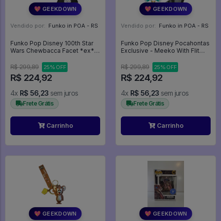
💖 GEEKDOWN
💖 GEEKDOWN
Vendido por:
Funko in POA - RS
Vendido por:
Funko in POA - RS
Funko Pop Disney 100th Star
Funko Pop Disney Pocahontas
Wars Chewbacca Facet *ex*
Exclusive - Meeko With Flit
657 - Disney #657
233 - Disney #233
R$ 299,89
R$ 299,89
25% OFF
25% OFF
R$ 224,92
R$ 224,92
4x
R$ 56,23
sem juros
4x
R$ 56,23
sem juros
Frete Grátis
Frete Grátis
Carrinho
Carrinho
💖 GEEKDOWN
💖 GEEKDOWN