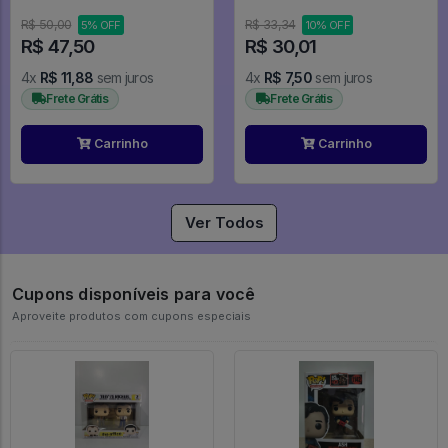
Of The Rings #443
R$ 50,00
R$ 33,34
5% OFF
10% OFF
R$ 47,50
R$ 30,01
4x
R$ 11,88
sem juros
4x
R$ 7,50
sem juros
Frete Grátis
Frete Grátis
Carrinho
Carrinho
Ver Todos
Cupons disponíveis para você
Aproveite produtos com cupons especiais