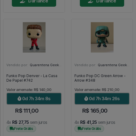
Dar lance
Dar lance
Vendido por:
Quarentena Geek Store - SP
Vendido por:
Quarentena Geek Store - SP
Funko Pop Denver - La Casa
Funko Pop DC Green Arrow -
De Papel #742
Arrow #348
Valor arremate: R$ 140,00
Valor arremate: R$ 210,00
0d 7h 34m 6s
0d 7h 34m 24s
R$ 111,00
R$ 165,00
4x
R$ 27,75
sem juros
4x
R$ 41,25
sem juros
Frete Grátis
Frete Grátis