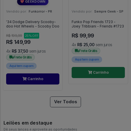
💖 GEEKDOWN
Vendido por:
Funkorror - PR
Vendido por:
Sempre Geek - SP
'34 Dodge Delivery Scooby-
Funko Pop Friends 1723 -
doo Hot Wheels - Scooby Doo
Joey Tribbiani - Friends #1723
R$ 99,99
R$ 199,99
25% OFF
R$ 149,99
4x
R$ 25,00
sem juros
4x
R$ 37,50
sem juros
Frete Grátis
Frete Grátis
Aqui tem cupom
Aqui tem cupom
Carrinho
Carrinho
Ver Todos
Leilões em destaque
Dê seus lances e aproveite as oportunidades