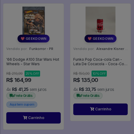
💖 GEEKDOWN
💖 GEEKDOWN
Vendido por:
Funkorror - PR
Vendido por:
Alexandre Kisner - PR
'66 Dodge A100 Star Wars Hot
Funko Pop Coca-cola Can -
Wheels - Star Wars
Lata De Cocacola - Coca-Cola
#78
R$ 219,99
R$ 150,00
25% OFF
10% OFF
R$ 164,99
R$ 135,00
4x
R$ 41,25
sem juros
4x
R$ 33,75
sem juros
Frete Grátis
Frete Grátis
Aqui tem cupom
Carrinho
Carrinho