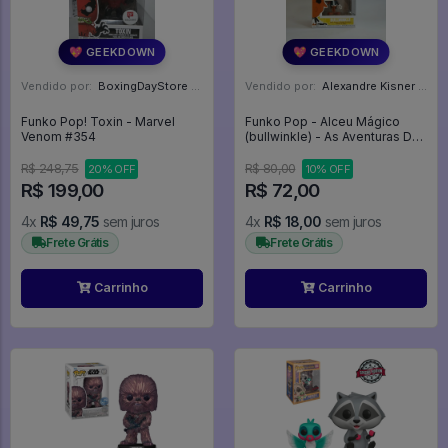
💖 GEEKDOWN
💖 GEEKDOWN
Vendido por:
BoxingDayStore - GO
Vendido por:
Alexandre Kisner - PR
Funko Pop! Toxin - Marvel
Funko Pop - Alceu Mágico
Venom #354
(bullwinkle) - As Aventuras De
Alceu E Dentinho #447
R$ 248,75
R$ 80,00
20% OFF
10% OFF
R$ 199,00
R$ 72,00
4x
R$ 49,75
sem juros
4x
R$ 18,00
sem juros
Frete Grátis
Frete Grátis
Carrinho
Carrinho