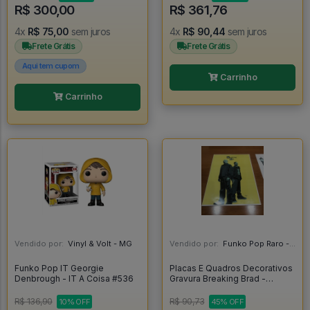
R$ 300,00
R$ 361,76
4x
R$ 75,00
sem juros
4x
R$ 90,44
sem juros
Frete Grátis
Frete Grátis
Aqui tem cupom
Carrinho
Carrinho
Vendido por:
Vinyl & Volt - MG
Vendido por:
Funko Pop Raro - SP
Funko Pop IT Georgie
Placas E Quadros Decorativos
Denbrough - IT A Coisa #536
Gravura Breaking Brad -
Breaking Bad
R$ 136,90
R$ 90,73
10% OFF
45% OFF