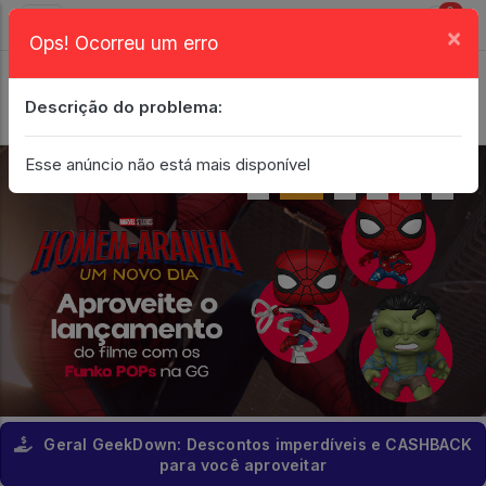
0
×
Ops! Ocorreu um erro
Login
| Entrar
Descrição do problema:
Minha Conta
Esse anúncio não está mais disponível
Geral GeekDown: Descontos imperdíveis e CASHBACK
para você aproveitar