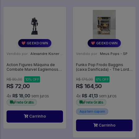
💖 GEEKDOWN
💖 GEEKDOWN
Vendido por:
Alexandre Kisner - PR
Vendido por:
Meus Pops - SP
Action Figures Máquina de
Funko Pop Frodo Baggins
Combate Marvel Eaglemoss
(caixa Danificada) - The Lord
Ed. 121 - Marvel
Of The Rings #444
R$ 80,00
R$ 175,00
10% OFF
6% OFF
R$ 72,00
R$ 164,50
4x
R$ 18,00
sem juros
4x
R$ 41,13
sem juros
Frete Grátis
Frete Grátis
Aqui tem cupom
Carrinho
Carrinho