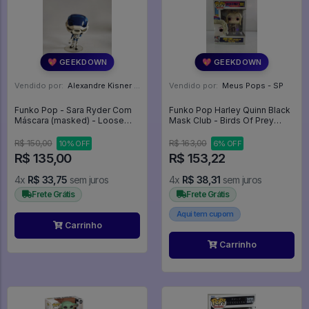
💖 GEEKDOWN
💖 GEEKDOWN
Vendido por:
Alexandre Kisner - PR
Vendido por:
Meus Pops - SP
Funko Pop - Sara Ryder Com
Funko Pop Harley Quinn Black
Máscara (masked) - Loose
Mask Club - Birds Of Prey
(sem Caixa) - Games Mass
#303
Effect: Andromeda #186
R$ 150,00
R$ 163,00
10% OFF
6% OFF
R$ 135,00
R$ 153,22
4x
R$ 33,75
sem juros
4x
R$ 38,31
sem juros
Frete Grátis
Frete Grátis
Aqui tem cupom
Carrinho
Carrinho