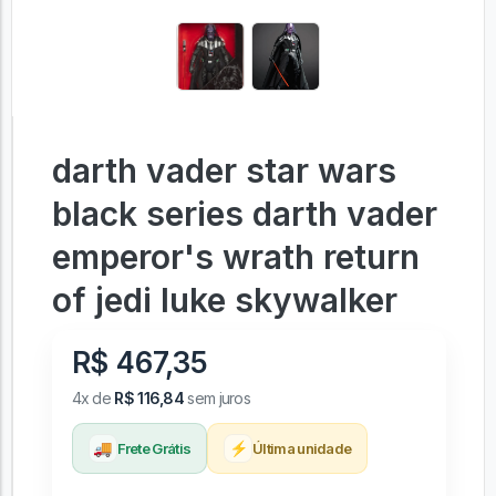
darth vader star wars
black series darth vader
emperor's wrath return
of jedi luke skywalker
R$ 467,35
4x de
R$ 116,84
sem juros
🚚
⚡
Frete Grátis
Última unidade