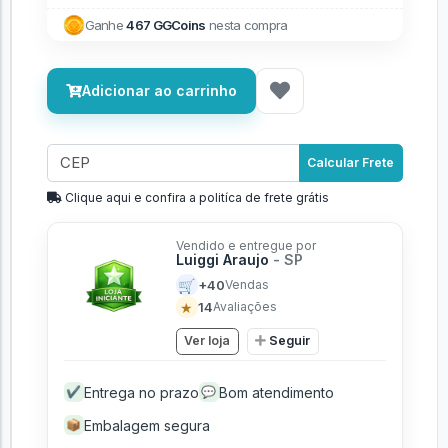
Ganhe
467 GGCoins
nesta compra
Adicionar ao carrinho
Calcular Frete
Clique aqui e confira a politíca de frete grátis
Vendido e entregue por
Luiggi Araujo
- SP
🛒
+40
Vendas
★
14
Avaliações
Ver loja
Seguir
Entrega no prazo
Bom atendimento
✔
💬
Embalagem segura
📦