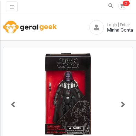
0
Login
| Entrar
Minha Conta
Previous
Next