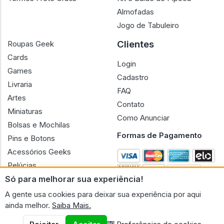
Almofadas
Jogo de Tabuleiro
Clientes
Roupas Geek
Cards
Login
Games
Cadastro
Livraria
FAQ
Artes
Contato
Miniaturas
Como Anunciar
Bolsas e Mochilas
Formas de Pagamento
Pins e Botons
Acessórios Geeks
Pelúcias
Só para melhorar sua experiência!
Bonecas
A gente usa cookies para deixar sua experiência por aqui
ainda melhor.
Saiba Mais.