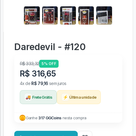
Daredevil - #120
R$ 333,32
5% OFF
R$ 316,65
4x de
R$ 79,16
sem juros
🚚
⚡
Frete Grátis
Última unidade
Ganhe
317 GGCoins
nesta compra