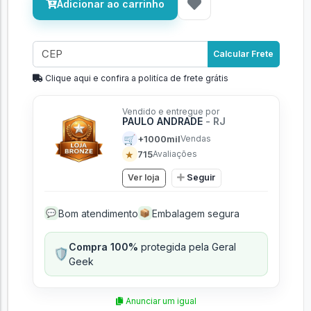
Adicionar ao carrinho
Calcular Frete
Clique aqui e confira a politíca de frete grátis
Vendido e entregue por
PAULO ANDRADE
- RJ
🛒
+1000mil
Vendas
★
715
Avaliações
Ver loja
Seguir
Bom atendimento
Embalagem segura
💬
📦
Compra 100%
protegida pela Geral
🛡️
Geek
Anunciar um igual