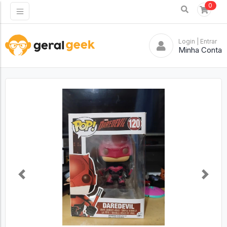
0
Login
| Entrar
Minha Conta
Previous
Next