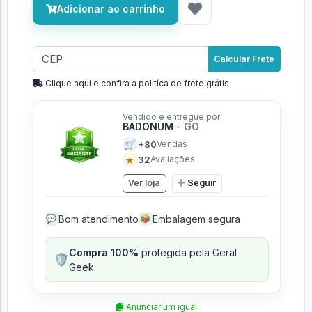
Adicionar ao carrinho
Calcular Frete
Clique aqui e confira a politíca de frete grátis
Vendido e entregue por
BADONUM
- GO
🛒
+80
Vendas
★
32
Avaliações
Ver loja
Seguir
Bom atendimento
Embalagem segura
💬
📦
Compra 100%
protegida pela Geral
🛡️
Geek
Anunciar um igual