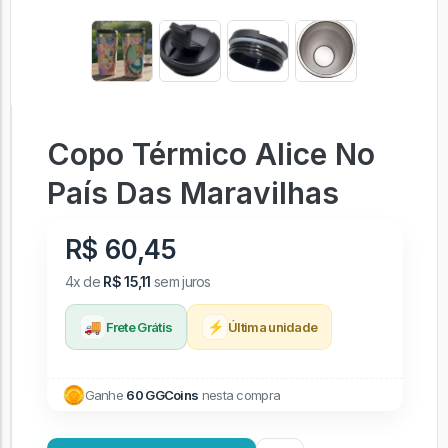
Copo Térmico Alice No
País Das Maravilhas
R$ 60,45
4x de
R$ 15,11
sem juros
🚚
⚡
Frete Grátis
Última unidade
Ganhe
60 GGCoins
nesta compra