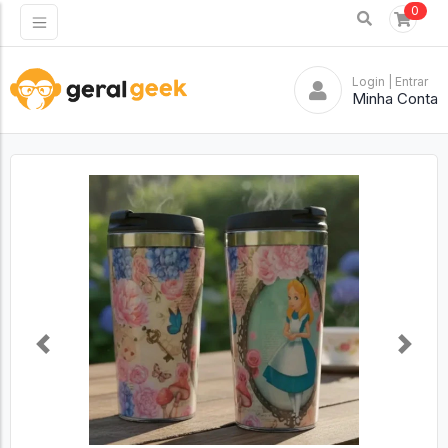
0
Login
| Entrar
Minha Conta
Previous
Next