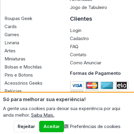
Jogo de Tabuleiro
Clientes
Roupas Geek
Cards
Login
Games
Cadastro
Livraria
FAQ
Artes
Contato
Miniaturas
Como Anunciar
Bolsas e Mochilas
Formas de Pagamento
Pins e Botons
Acessórios Geeks
Pelúcias
Bonecas
Só para melhorar sua experiência!
A gente usa cookies para deixar sua experiência por aqui
ainda melhor.
Saiba Mais.
Rejeitar
Aceitar
Preferências de cookies
CNPJ n.º 30.220.458/0001-17 - GERAL GEEK PORTAL ELETRONICO