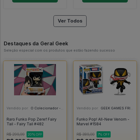
Ver Todos
Destaques da Geral Geek
Seleção especial com os produtos que estão fazendo sucesso
Vendido por:
O Colecionador - SP
Vendido por:
GEEK GAMES FRIEND - RJ
Raro Funko Pop Zeref Fairy
Funko Pop! All-New Venom -
Tail - Fairy Tail #482
Marvel #1584
R$ 299,99
R$ 389,00
20% OFF
7% OFF