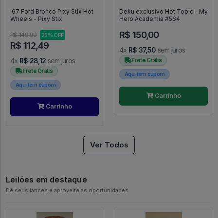
'67 Ford Bronco Pixy Stix Hot
Deku exclusivo Hot Topic - My
Wheels - Pixy Stix
Hero Academia #564
R$ 150,00
R$ 149,99
25% OFF
R$ 112,49
4x
R$ 37,50
sem juros
4x
R$ 28,12
sem juros
Frete Grátis
Frete Grátis
Aqui tem cupom
Aqui tem cupom
Carrinho
Carrinho
Ver Todos
Leilões em destaque
Dê seus lances e aproveite as oportunidades