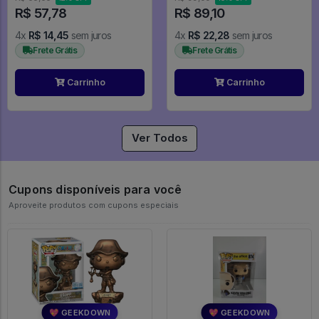
R$ 57,78
R$ 89,10
4x
R$ 14,45
sem juros
4x
R$ 22,28
sem juros
Frete Grátis
Frete Grátis
Carrinho
Carrinho
Ver Todos
Cupons disponíveis para você
Aproveite produtos com cupons especiais
💖 GEEKDOWN
💖 GEEKDOWN