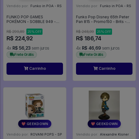
Vendido por:
Funko in POA - RS
Vendido por:
Funko in POA - RS
FUNKO POP GAMES
Funko Pop Disney 65th Peter
POKÉMON - SOBBLE 949 -
Pan 815 - Promo150 - Brits -
Games #949
Disney #815
R$ 299,89
R$ 248,99
25% OFF
25% OFF
R$ 224,92
R$ 186,74
4x
R$ 56,23
sem juros
4x
R$ 46,69
sem juros
Frete Grátis
Frete Grátis
Carrinho
Carrinho
💖 GEEKDOWN
💖 GEEKDOWN
Vendido por:
ROVANI POPS - SP
Vendido por:
Alexandre Kisner - PR