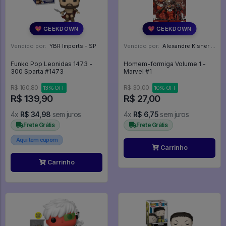
💖 GEEKDOWN
💖 GEEKDOWN
Vendido por:
YBR Imports - SP
Vendido por:
Alexandre Kisner - PR
Funko Pop Leonidas 1473 -
Homem-formiga Volume 1 -
300 Sparta #1473
Marvel #1
R$ 160,80
R$ 30,00
13% OFF
10% OFF
R$ 139,90
R$ 27,00
4x
R$ 34,98
sem juros
4x
R$ 6,75
sem juros
Frete Grátis
Frete Grátis
Aqui tem cupom
Carrinho
Carrinho