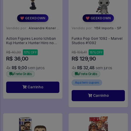
💖 GEEKDOWN
💖 GEEKDOWN
Vendido por:
Alexandre Kisner - PR
Vendido por:
YBR Imports - SP
Action Figures Leorio Ichiban
Funko Pop Gorr 1092 - Marvel
Kuji Hunter x Hunter Hiiro no
Studios #1092
Tsuioku-hen - Hunter X Hunter
R$ 40,00
R$ 158,41
10% OFF
18% OFF
R$ 36,00
R$ 129,90
4x
R$ 9,00
sem juros
4x
R$ 32,48
sem juros
Frete Grátis
Frete Grátis
Aqui tem cupom
Carrinho
Carrinho