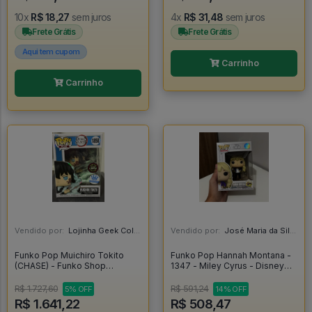
10x
R$ 18,27
sem juros
4x
R$ 31,48
sem juros
Frete Grátis
Frete Grátis
Aqui tem cupom
Carrinho
Carrinho
Vendido por:
Lojinha Geek Colecionáveis - DF
Vendido por:
José Maria da Silva Junior - AL
Funko Pop Muichiro Tokito
Funko Pop Hannah Montana -
(CHASE) - Funko Shop
1347 - Miley Cyrus - Disney
Exclusive - Demon Slayer -
Channel - Disney 100 - Disney
#1858 *RARO* - FUNKO POP
100 Hannah Montana #1347
R$ 1.727,60
R$ 591,24
5% OFF
14% OFF
#1858
R$ 1.641,22
R$ 508,47