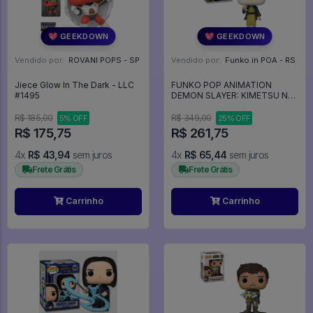
💖 GEEKDOWN
💖 GEEKDOWN
Vendido por:
ROVANI POPS - SP
Vendido por:
Funko in POA - RS
Jiece Glow In The Dark - LLC
FUNKO POP ANIMATION
#1495
DEMON SLAYER: KIMETSU NO
YAIBA EXCLUSIVE - YAHABA
1410 - Animation #1410
R$ 185,00
R$ 349,00
5% OFF
25% OFF
R$ 175,75
R$ 261,75
4x
R$ 43,94
sem juros
4x
R$ 65,44
sem juros
Frete Grátis
Frete Grátis
Carrinho
Carrinho