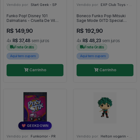
Vendido por:
Start Geek - SP
Vendido por:
EXP Club Toys - SP
Funko Pop! Disney 101
Boneco Funko Pop Mitsuki
Dalmatians - Cruella De Vil
Sage Mode GITD Special
(1966) - Funko POP! #1662
Edition - Boruto Naruto Next
R$ 149,90
R$ 192,90
Generations #699
4x
R$ 37,48
sem juros
4x
R$ 48,23
sem juros
Frete Grátis
Frete Grátis
Aqui tem cupom
Aqui tem cupom
Carrinho
Carrinho
💖 GEEKDOWN
Vendido por:
Funkorror - PR
Vendido por:
Helton vogarin - SP