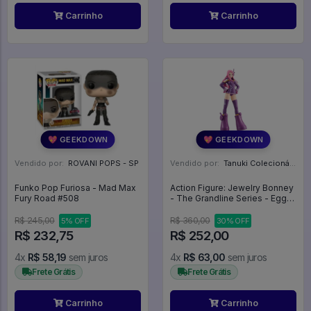
Carrinho
Carrinho
💖 GEEKDOWN
💖 GEEKDOWN
Vendido por:
ROVANI POPS - SP
Vendido por:
Tanuki Colecionáveis - SP
Funko Pop Furiosa - Mad Max
Action Figure: Jewelry Bonney
Fury Road #508
- The Grandline Series - Egg
Head - One Piece
R$ 245,00
R$ 360,00
5% OFF
30% OFF
R$ 232,75
R$ 252,00
4x
R$ 58,19
sem juros
4x
R$ 63,00
sem juros
Frete Grátis
Frete Grátis
Carrinho
Carrinho