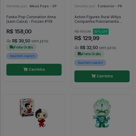
Vendido por:
Meus Pops - SP
Vendido por:
Funkorror - PR
Funko Pop Coronation Anna
Action Figures Rural Willys
(sem Caixa) - Frozen #119
Companhia Policiamento
Rodoviário . 1/43 - Carros
R$ 158,00
Antigos
R$ 199,98
35% OFF
R$ 129,99
4x
R$ 39,50
sem juros
Frete Grátis
4x
R$ 32,50
sem juros
Frete Grátis
Aqui tem cupom
Aqui tem cupom
Carrinho
Carrinho