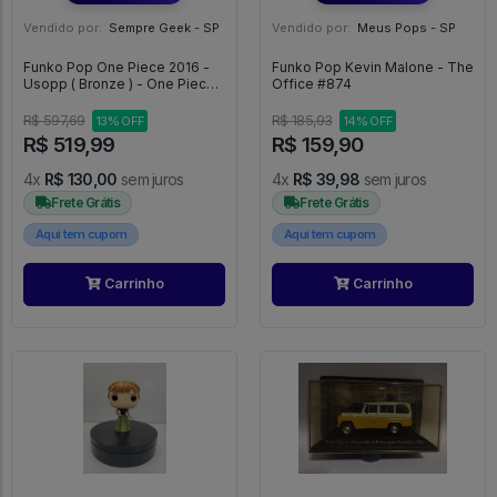
Vendido por:
Sempre Geek - SP
Vendido por:
Meus Pops - SP
Funko Pop One Piece 2016 -
Funko Pop Kevin Malone - The
Usopp ( Bronze ) - One Piece
Office #874
#2016
R$ 597,69
R$ 185,93
13% OFF
14% OFF
R$ 519,99
R$ 159,90
4x
R$ 130,00
sem juros
4x
R$ 39,98
sem juros
Frete Grátis
Frete Grátis
Aqui tem cupom
Aqui tem cupom
Carrinho
Carrinho