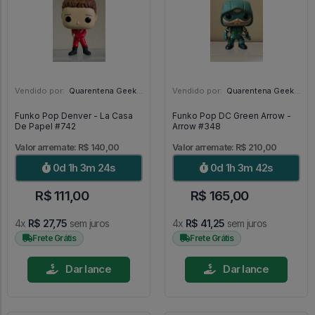
Vendido por:
Quarentena Geek Store - SP
Vendido por:
Quarentena Geek Store - SP
Funko Pop Denver - La Casa
Funko Pop DC Green Arrow -
De Papel #742
Arrow #348
Valor arremate: R$ 140,00
Valor arremate: R$ 210,00
0d 1h 3m 22s
0d 1h 3m 40s
R$ 111,00
R$ 165,00
4x
R$ 27,75
sem juros
4x
R$ 41,25
sem juros
Frete Grátis
Frete Grátis
Dar lance
Dar lance