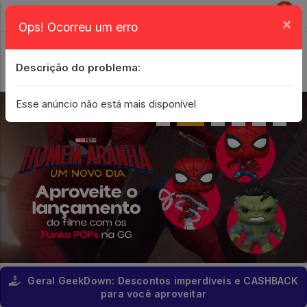
0
×
Ops! Ocorreu um erro
Login
| Entrar
Descrição do problema:
Minha Conta
Esse anúncio não está mais disponível
Geral GeekDown: Descontos imperdíveis e CASHBACK
para você aproveitar