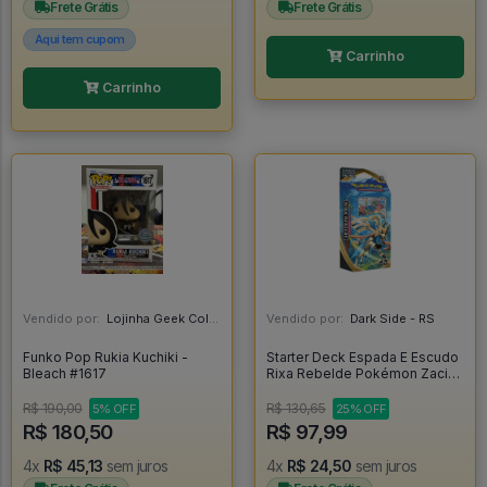
Frete Grátis
Frete Grátis
Aqui tem cupom
Carrinho
Carrinho
Vendido por:
Lojinha Geek Colecionáveis - DF
Vendido por:
Dark Side - RS
Funko Pop Rukia Kuchiki -
Starter Deck Espada E Escudo
Bleach #1617
Rixa Rebelde Pokémon Zacian
- Copag - Pokemon
R$ 190,00
R$ 130,65
5% OFF
25% OFF
R$ 180,50
R$ 97,99
4x
R$ 45,13
sem juros
4x
R$ 24,50
sem juros