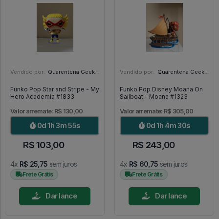
Vendido por:
Quarentena Geek Store - SP
Vendido por:
Quarentena Geek Store - SP
Funko Pop Star and Stripe - My
Funko Pop Disney Moana On
Hero Academia #1833
Sailboat - Moana #1323
Valor arremate: R$ 130,00
Valor arremate: R$ 305,00
0d 1h 3m 53s
0d 1h 4m 28s
R$ 103,00
R$ 243,00
4x
R$ 25,75
sem juros
4x
R$ 60,75
sem juros
Frete Grátis
Frete Grátis
Dar lance
Dar lance