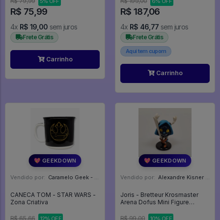
R$ 79,99
R$ 199,00
5% OFF
6% OFF
R$ 75,99
R$ 187,06
4x
R$ 19,00
sem juros
4x
R$ 46,77
sem juros
Frete Grátis
Frete Grátis
Aqui tem cupom
Carrinho
Carrinho
💖 GEEKDOWN
💖 GEEKDOWN
Vendido por:
Caramelo Geek - DF
Vendido por:
Alexandre Kisner - PR
CANECA TOM - STAR WARS -
Joris - Bretteur Krosmaster
Zona Criativa
Arena Dofus Mini Figure
Ankama 4,5cm Com Carta -
Krosmaster Arena Dofus
R$ 65,66
R$ 99,00
12% OFF
10% OFF