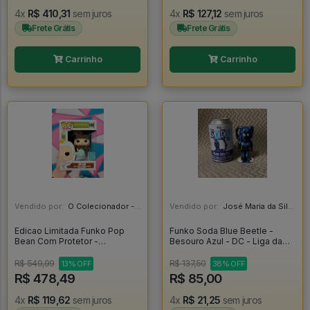
4x
R$ 410,31
sem juros
4x
R$ 127,12
sem juros
Frete Grátis
Frete Grátis
Carrinho
Carrinho
Vendido por:
O Colecionador - SP
Vendido por:
José Maria da Silva Junior - AL
Edicao Limitada Funko Pop
Funko Soda Blue Beetle -
Bean Com Protetor -
Besouro Azul - DC - Liga da
Disenchantment #590
Justiça - Blue Beetle
R$ 549,99
R$ 137,50
13% OFF
38% OFF
R$ 478,49
R$ 85,00
4x
R$ 119,62
sem juros
4x
R$ 21,25
sem juros