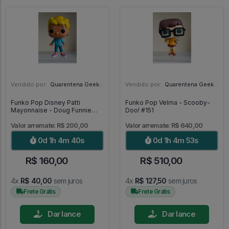
Vendido por:
Quarentena Geek Store - SP
Vendido por:
Quarentena Geek Store - SP
Funko Pop Disney Patti
Funko Pop Velma - Scooby-
Mayonnaise - Doug Funnie
Doo! #151
#411
Valor arremate: R$ 200,00
Valor arremate: R$ 640,00
0d 1h 4m 38s
0d 1h 4m 51s
R$ 160,00
R$ 510,00
4x
R$ 40,00
sem juros
4x
R$ 127,50
sem juros
Frete Grátis
Frete Grátis
Dar lance
Dar lance