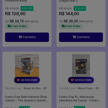
Pokemon #958
Dragon Ball Z
R$ 248,04
R$ 160,00
44% OFF
10% OFF
R$ 138,90
R$ 144,00
4x
R$ 34,73
sem juros
4x
R$ 36,00
sem juros
Frete Grátis
Frete Grátis
Carrinho
Carrinho
💖 GEEKDOWN
💖 GEEKDOWN
Vendido por:
Bazar do Bru - SP
Vendido por:
Meus Pops - SP
Funko Pop Beth Harmon (final
Funko Pop R.j. Macready
Game) - The Queen's Gambit
(detalhes Na Caixa) - Funko
#1123 - The Queen's Gambit
Fusion #993
#1123