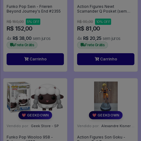
Funko Pop Sein - Frieren
Action Figures Newt
Beyond Journey's End #2355
Scamander Q Posket (sem
Varinha) - Animais Fantásticos
R$ 160,00
R$ 90,00
5% OFF
10% OFF
R$ 152,00
R$ 81,00
4x
R$ 38,00
sem juros
4x
R$ 20,25
sem juros
Frete Grátis
Frete Grátis
Carrinho
Carrinho
💖 GEEKDOWN
💖 GEEKDOWN
Vendido por:
Geek Store - SP
Vendido por:
Alexandre Kisner - PR
Funko Pop Wooloo 958 -
Action Figures Son Goku -