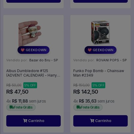
💖 GEEKDOWN
💖 GEEKDOWN
Vendido por:
Bazar do Bru - SP
Vendido por:
ROVANI POPS - SP
Albus Dumbledore #125
Funko Pop Bomb - Chainsaw
(ADVENT CALENDAR) - Harry
Man #2349
Potter #125
R$ 50,00
R$ 150,00
5% OFF
5% OFF
R$ 47,50
R$ 142,50
4x
R$ 11,88
sem juros
4x
R$ 35,63
sem juros
Frete Grátis
Frete Grátis
Carrinho
Carrinho