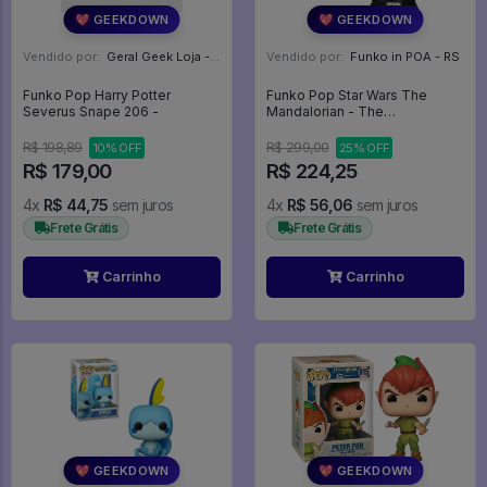
💖 GEEKDOWN
💖 GEEKDOWN
Vendido por:
Geral Geek Loja - SP
Vendido por:
Funko in POA - RS
Funko Pop Harry Potter
Funko Pop Star Wars The
Severus Snape 206 -
Mandalorian - The
Mandalorian With Grogu 461 -
Baby Yoda - Grogu - Star Wars
R$ 198,89
R$ 299,00
10% OFF
25% OFF
#461
R$ 179,00
R$ 224,25
4x
R$ 44,75
sem juros
4x
R$ 56,06
sem juros
Frete Grátis
Frete Grátis
Carrinho
Carrinho
💖 GEEKDOWN
💖 GEEKDOWN