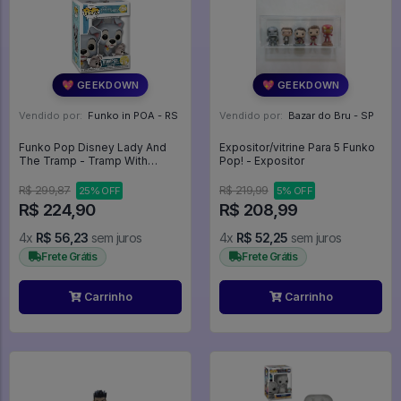
💖 GEEKDOWN
💖 GEEKDOWN
Vendido por:
Funko in POA - RS
Vendido por:
Bazar do Bru - SP
Funko Pop Disney Lady And
Expositor/vitrine Para 5 Funko
The Tramp - Tramp With
Pop! - Expositor
Puppy 1554 A Dama E O
Vagabundo - Disney #1554
R$ 299,87
R$ 219,99
25% OFF
5% OFF
R$ 224,90
R$ 208,99
4x
R$ 56,23
sem juros
4x
R$ 52,25
sem juros
Frete Grátis
Frete Grátis
Carrinho
Carrinho