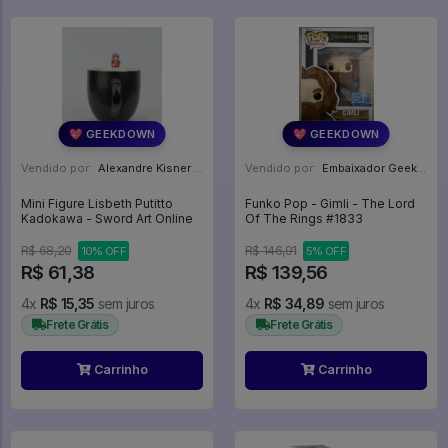
💖 GEEKDOWN
💖 GEEKDOWN
Vendido por:
Alexandre Kisner - PR
Vendido por:
Embaixador Geek - SP
Mini Figure Lisbeth Putitto
Funko Pop - Gimli - The Lord
Kadokawa - Sword Art Online
Of The Rings #1833
R$ 68,20
R$ 146,91
10% OFF
5% OFF
R$ 61,38
R$ 139,56
4x
R$ 15,35
sem juros
4x
R$ 34,89
sem juros
Frete Grátis
Frete Grátis
Carrinho
Carrinho