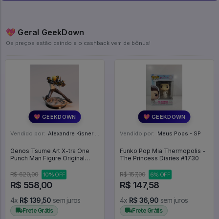
💖 Geral GeekDown
Os preços estão caindo e o cashback vem de bônus!
💖 GEEKDOWN
💖 GEEKDOWN
Vendido por:
Alexandre Kisner - PR
Vendido por:
Meus Pops - SP
Genos Tsume Art X-tra One
Funko Pop Mia Thermopolis -
Punch Man Figure Original
The Princess Diaries #1730
Com Caixa - One Punch Man
R$ 620,00
R$ 157,00
10% OFF
6% OFF
R$ 558,00
R$ 147,58
4x
R$ 139,50
sem juros
4x
R$ 36,90
sem juros
Frete Grátis
Frete Grátis