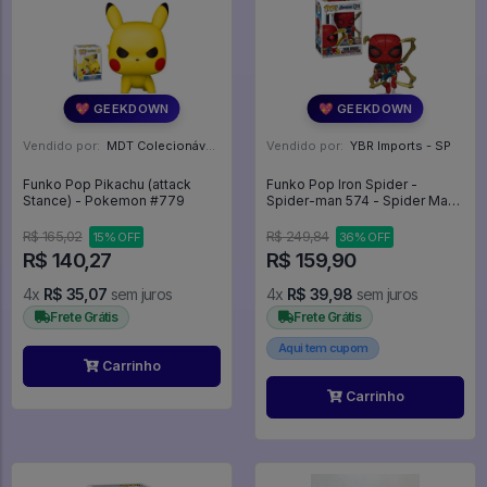
💖 GEEKDOWN
💖 GEEKDOWN
Vendido por:
MDT Colecionáveis - DF
Vendido por:
YBR Imports - SP
Funko Pop Pikachu (attack
Funko Pop Iron Spider -
Stance) - Pokemon #779
Spider-man 574 - Spider Man
Marvel #574
R$ 165,02
R$ 249,84
15% OFF
36% OFF
R$ 140,27
R$ 159,90
4x
R$ 35,07
sem juros
4x
R$ 39,98
sem juros
Frete Grátis
Frete Grátis
Aqui tem cupom
Carrinho
Carrinho