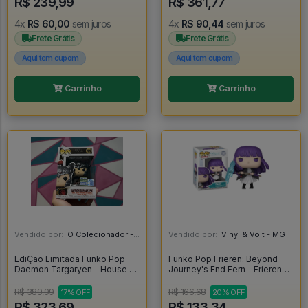
R$ 239,99
R$ 361,77
4x
R$ 60,00
sem juros
4x
R$ 90,44
sem juros
Frete Grátis
Frete Grátis
Aqui tem cupom
Aqui tem cupom
Carrinho
Carrinho
Vendido por:
O Colecionador - SP
Vendido por:
Vinyl & Volt - MG
EdiÇao Limitada Funko Pop
Funko Pop Frieren: Beyond
Daemon Targaryen - House Of
Journey's End Fern - Frieren
The Dragon #11
Beyond Journey's End #1987
R$ 389,99
R$ 166,68
17% OFF
20% OFF
R$ 323,69
R$ 133,34