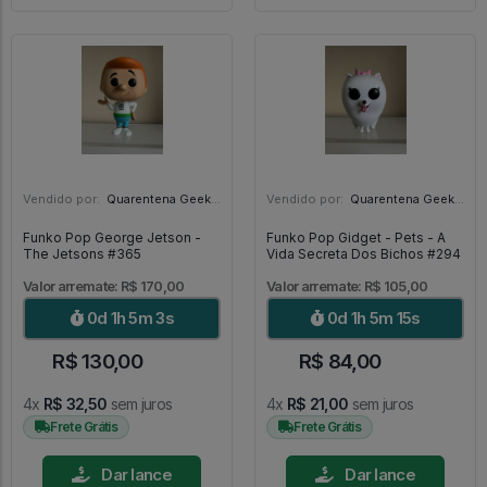
Vendido por:
Quarentena Geek Store - SP
Vendido por:
Quarentena Geek Store - SP
Funko Pop George Jetson -
Funko Pop Gidget - Pets - A
The Jetsons #365
Vida Secreta Dos Bichos #294
Valor arremate: R$ 170,00
Valor arremate: R$ 105,00
0d 1h 5m 1s
0d 1h 5m 13s
R$ 130,00
R$ 84,00
4x
R$ 32,50
sem juros
4x
R$ 21,00
sem juros
Frete Grátis
Frete Grátis
Dar lance
Dar lance