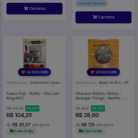
Aqui tem cupom
Carrinho
Carrinho
💖 GEEKDOWN
💖 GEEKDOWN
Vendido por:
Embaixador Geek - SP
Vendido por:
Bazar do Bru - SP
Funko Pop - Rafiki - The Lion
Chaveiro Botton / Boton -
King #551
Stranger Things - Netflix -
Stranger Things
R$ 109,78
R$ 30,11
5% OFF
5% OFF
R$ 104,29
R$ 28,60
4x
R$ 26,07
sem juros
4x
R$ 7,15
sem juros
Frete Grátis
Frete Grátis