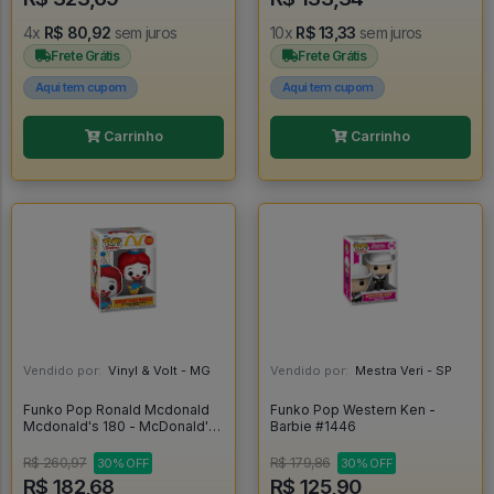
4x
R$ 80,92
sem juros
10x
R$ 13,33
sem juros
Frete Grátis
Frete Grátis
Aqui tem cupom
Aqui tem cupom
Carrinho
Carrinho
Vendido por:
Vinyl & Volt - MG
Vendido por:
Mestra Veri - SP
Funko Pop Ronald Mcdonald
Funko Pop Western Ken -
Mcdonald's 180 - McDonald's
Barbie #1446
#180
R$ 260,97
R$ 179,86
30% OFF
30% OFF
R$ 182,68
R$ 125,90