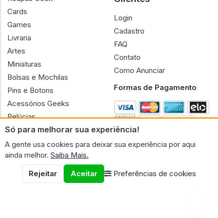
Cards
Login
Games
Cadastro
Livraria
FAQ
Artes
Contato
Miniaturas
Como Anunciar
Bolsas e Mochilas
Formas de Pagamento
Pins e Botons
Acessórios Geeks
Pelúcias
Só para melhorar sua experiência!
Bonecas
A gente usa cookies para deixar sua experiência por aqui
ainda melhor.
Saiba Mais.
Rejeitar
Aceitar
Preferências de cookies
CNPJ n.º 30.220.458/0001-17 - GERAL GEEK PORTAL ELETRONICO
LTDA.
© 2026 Geral Geek
Termos de uso
Políticas