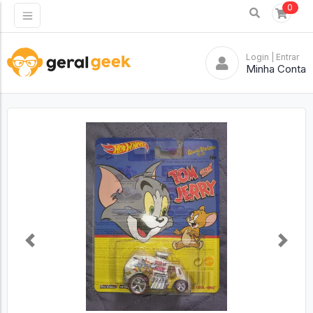
0
Login
| Entrar
Minha Conta
Previous
Next