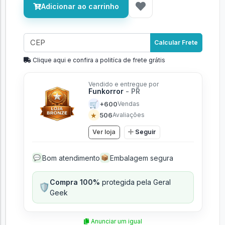
Adicionar ao carrinho
Calcular Frete
Clique aqui e confira a politíca de frete grátis
Vendido e entregue por
Funkorror
- PR
🛒
+600
Vendas
★
506
Avaliações
Ver loja
Seguir
Bom atendimento
Embalagem segura
💬
📦
Compra 100%
protegida pela Geral
🛡️
Geek
Anunciar um igual