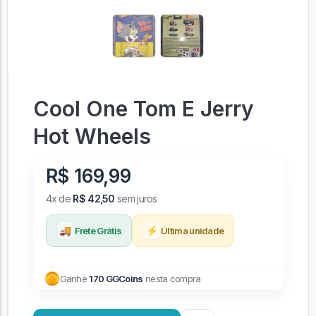
Cool One Tom E Jerry
Hot Wheels
R$ 169,99
4x de
R$ 42,50
sem juros
🚚
⚡
Frete Grátis
Última unidade
Ganhe
170 GGCoins
nesta compra