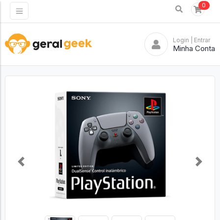
0
Login
| Entrar
Minha Conta
Previous
Next