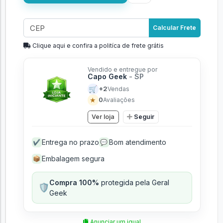
Calcular Frete
Clique aqui e confira a politíca de frete grátis
Vendido e entregue por
Capo Geek
- SP
🛒
+2
Vendas
★
0
Avaliações
Ver loja
Seguir
Entrega no prazo
Bom atendimento
✔
💬
Embalagem segura
📦
Compra 100%
protegida pela Geral
🛡️
Geek
Anunciar um igual