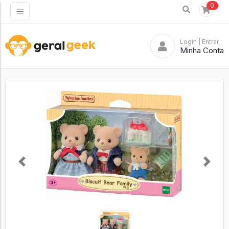
0
Login
| Entrar
Minha Conta
Previous
Next