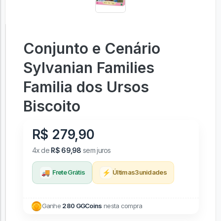
Conjunto e Cenário
Sylvanian Families
Familia dos Ursos
Biscoito
R$ 279,90
4x de
R$ 69,98
sem juros
🚚
⚡
Frete Grátis
Últimas
3
unidades
Ganhe
280 GGCoins
nesta compra