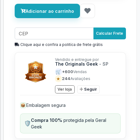
Adicionar ao carrinho
Calcular Frete
Clique aqui e confira a politíca de frete grátis
Vendido e entregue por
The Originals Geek
- SP
🛒
+600
Vendas
★
244
Avaliações
Ver loja
Seguir
Embalagem segura
📦
Compra 100%
protegida pela Geral
🛡️
Geek