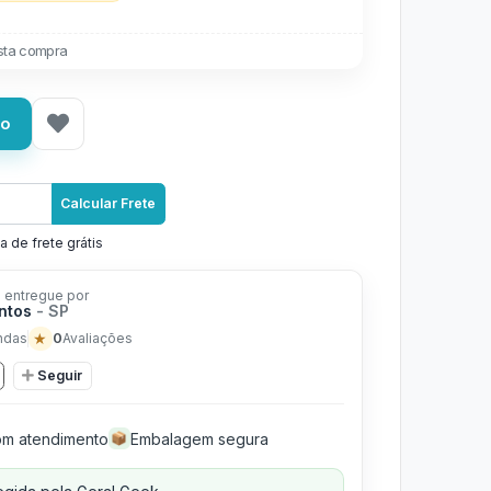
ta compra
ho
Calcular Frete
a de frete grátis
 entregue por
antos
- SP
★
0
ndas
Avaliações
Seguir
m atendimento
Embalagem segura
📦