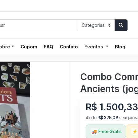
obre
Cupom
FAQ
Contato
Eventos
Blog
Combo Comm
Ancients (jo
R$ 1.500,33
4x de
R$ 375,08
sem juros
🚚
Frete Grátis
⚡