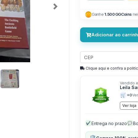
Next
Ganhe
1.500 GGCoins
nes
Adicionar ao carrin
Clique aqui e confira a politíc
Vendido e
Leila S
🛒
+0
Ve
Ver loja
Entrega no prazo
Bo
✔
💬
🛡️