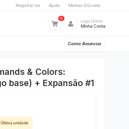
Registrar-se
Ajuda
Minhas GGcoins
0
Login
| Entrar
Minha Conta
Como Anunciar
ands & Colors:
go base) + Expansão #1
Última unidade