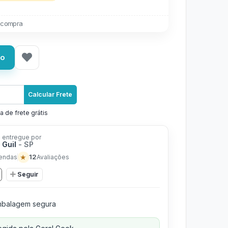
 compra
ho
Calcular Frete
a de frete grátis
 entregue por
 Guil
- SP
★
12
endas
Avaliações
Seguir
balagem segura