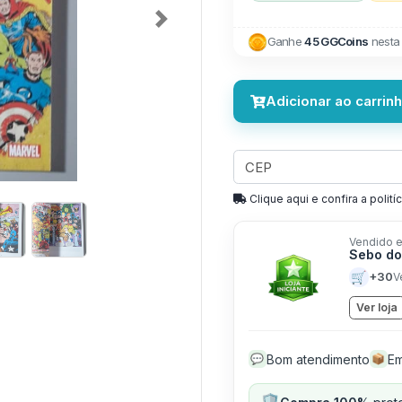
Next
Ganhe
45 GGCoins
nesta
Adicionar ao carrin
Clique aqui e confira a politíc
Vendido e
Sebo do
🛒
+30
V
Ver loja
Bom atendimento
Em
💬
📦
🛡️