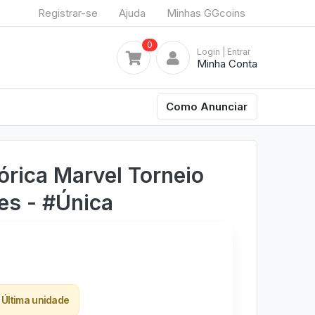
Registrar-se
Ajuda
Minhas GGcoins
0
Login
| Entrar
Minha Conta
Como Anunciar
órica Marvel Torneio
s - #Única
Última unidade