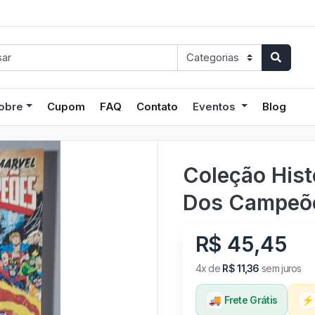
obre
Cupom
FAQ
Contato
Eventos
Blog
Coleção Hist
Dos Campeõe
R$ 45,45
4x de
R$ 11,36
sem juros
🚚
Frete Grátis
⚡