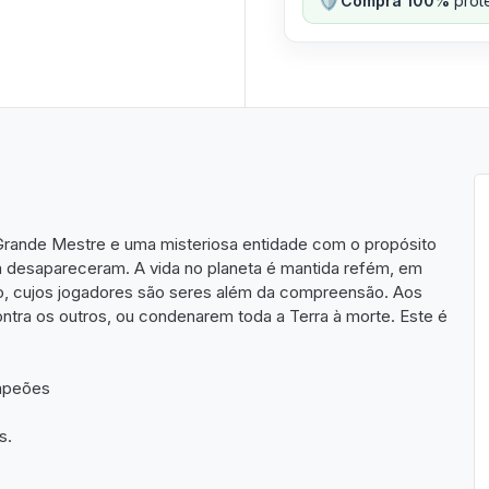
Compra 100%
prote
 Grande Mestre e uma misteriosa entidade com o propósito
ra desapareceram. A vida no planeta é mantida refém, em
o, cujos jogadores são seres além da compreensão. Aos
ontra os outros, ou condenarem toda a Terra à morte. Este é
ampeões
s.