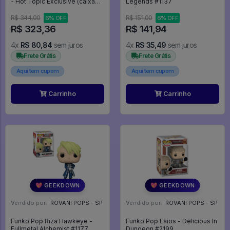
- Hot Topic Exclusive (caixa
Legends #1137
Danificada) - Harry Potter #80
R$ 344,00
R$ 151,00
6% OFF
6% OFF
R$ 323,36
R$ 141,94
4x
R$ 80,84
sem juros
4x
R$ 35,49
sem juros
Frete Grátis
Frete Grátis
Aqui tem cupom
Aqui tem cupom
Carrinho
Carrinho
💖 GEEKDOWN
💖 GEEKDOWN
Vendido por:
ROVANI POPS - SP
Vendido por:
ROVANI POPS - SP
Funko Pop Riza Hawkeye -
Funko Pop Laios - Delicious In
Fullmetal Alchemist #1177
Dungeon #2199