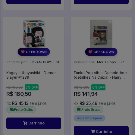
💖 GEEKDOWN
💖 GEEKDOWN
Vendido por:
ROVANI POPS - SP
Vendido por:
Meus Pops - SP
Kagaya Ubuyashiki - Demon
Funko Pop Albus Dumbledore
Slayer #1289
(detalhes Na Caixa) - Harry
Potter #4
R$ 190,00
R$ 151,00
5% OFF
6% OFF
R$ 180,50
R$ 141,94
4x
R$ 45,13
sem juros
4x
R$ 35,49
sem juros
Frete Grátis
Frete Grátis
Aqui tem cupom
Carrinho
Carrinho