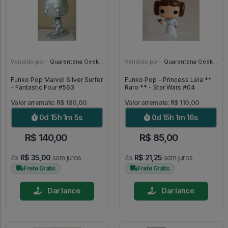
Vendido por:
Quarentena Geek Store - SP
Vendido por:
Quarentena Geek Store - SP
Funko Pop Marvel Silver Surfer
Funko Pop - Princess Leia **
- Fantastic Four #563
Raro ** - Star Wars #04
Valor arremate: R$ 180,00
Valor arremate: R$ 110,00
0d 15h 1m 3s
0d 15h 1m 14s
R$ 140,00
R$ 85,00
4x
R$ 35,00
sem juros
4x
R$ 21,25
sem juros
Frete Grátis
Frete Grátis
Dar lance
Dar lance