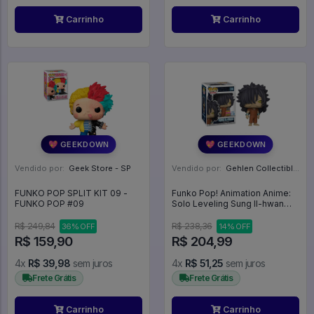
Carrinho
Carrinho
💖 GEEKDOWN
💖 GEEKDOWN
Vendido por:
Geek Store - SP
Vendido por:
Gehlen Collectibles - RS
FUNKO POP SPLIT KIT 09 -
Funko Pop! Animation Anime:
FUNKO POP #09
Solo Leveling Sung Il-hwan
#2324 Summer Convention
Limited Edition 2026 Exclusive
R$ 249,84
R$ 238,36
36% OFF
14% OFF
- Anime: Solo Leveling #2324
R$ 159,90
R$ 204,99
4x
R$ 39,98
sem juros
4x
R$ 51,25
sem juros
Frete Grátis
Frete Grátis
Carrinho
Carrinho