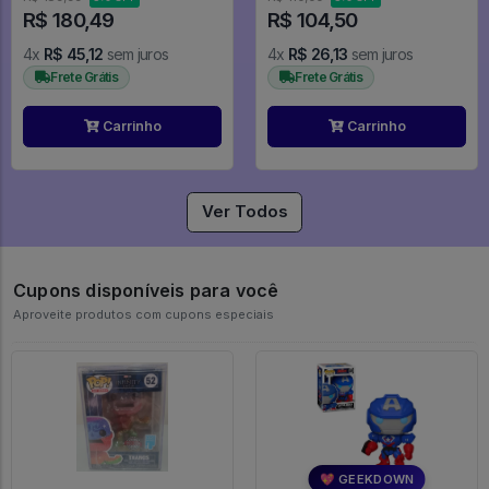
R$ 180,49
R$ 104,50
4x
R$ 45,12
sem juros
4x
R$ 26,13
sem juros
Frete Grátis
Frete Grátis
Carrinho
Carrinho
Ver Todos
Cupons disponíveis para você
Aproveite produtos com cupons especiais
💖 GEEKDOWN