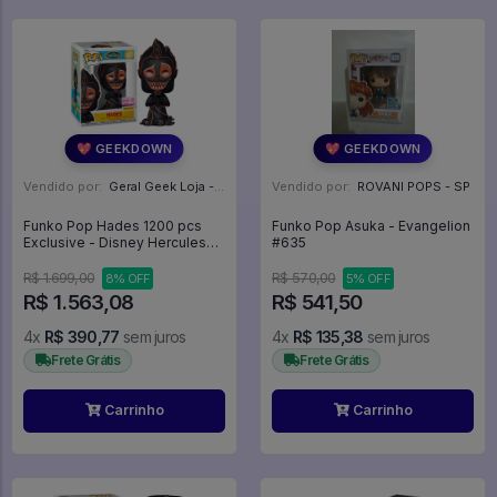
💖 GEEKDOWN
💖 GEEKDOWN
Vendido por:
Geral Geek Loja - SP
Vendido por:
ROVANI POPS - SP
Funko Pop Hades 1200 pcs
Funko Pop Asuka - Evangelion
Exclusive - Disney Hercules
#635
#1683
R$ 1.699,00
R$ 570,00
8% OFF
5% OFF
R$ 1.563,08
R$ 541,50
4x
R$ 390,77
sem juros
4x
R$ 135,38
sem juros
Frete Grátis
Frete Grátis
Carrinho
Carrinho