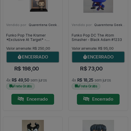
Vendido por:
Quarentena Geek Store - SP
Vendido por:
Quarentena Geek Store - SP
Funko Pop The Kramer
Funko Pop DC The Atom
*Exclusive At Target* -
Smasher - Black Adam #1233
Seinfeld #1102
Valor arremate: R$ 250,00
Valor arremate: R$ 95,00
ENCERRADO
ENCERRADO
R$ 198,00
R$ 73,00
4x
R$ 49,50
sem juros
4x
R$ 18,25
sem juros
Frete Grátis
Frete Grátis
Encerrado
Encerrado