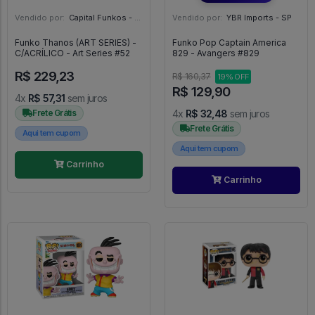
Vendido por:
Capital Funkos - DF
Vendido por:
YBR Imports - SP
Funko Thanos (ART SERIES) -
Funko Pop Captain America
C/ACRÍLICO - Art Series #52
829 - Avangers #829
R$ 229,23
R$ 160,37
19% OFF
R$ 129,90
4x
R$ 57,31
sem juros
Frete Grátis
4x
R$ 32,48
sem juros
Frete Grátis
Aqui tem cupom
Aqui tem cupom
Carrinho
Carrinho