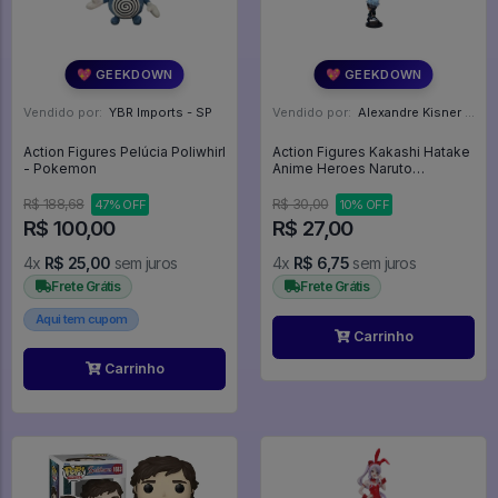
💖 GEEKDOWN
💖 GEEKDOWN
Vendido por:
YBR Imports - SP
Vendido por:
Alexandre Kisner - PR
Action Figures Pelúcia Poliwhirl
Action Figures Kakashi Hatake
- Pokemon
Anime Heroes Naruto
Shippuden Mini Big Head -
Naruto Shippuden
R$ 188,68
R$ 30,00
47% OFF
10% OFF
R$ 100,00
R$ 27,00
4x
R$ 25,00
sem juros
4x
R$ 6,75
sem juros
Frete Grátis
Frete Grátis
Aqui tem cupom
Carrinho
Carrinho