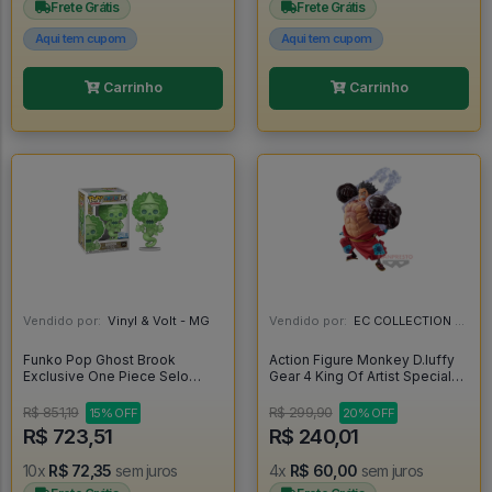
Frete Grátis
Frete Grátis
Aqui tem cupom
Aqui tem cupom
Carrinho
Carrinho
Vendido por:
Vinyl & Volt - MG
Vendido por:
EC COLLECTION - SP
Funko Pop Ghost Brook
Action Figure Monkey D.luffy
Exclusive One Piece Selo
Gear 4 King Of Artist Special
Chalice Collectibles Exclusive
Ver. Banpresto - One Piece -
Glow Chase - One Piece
One Piece
R$ 851,19
R$ 299,90
15% OFF
20% OFF
#2325
R$ 723,51
R$ 240,01
10x
R$ 72,35
sem juros
4x
R$ 60,00
sem juros