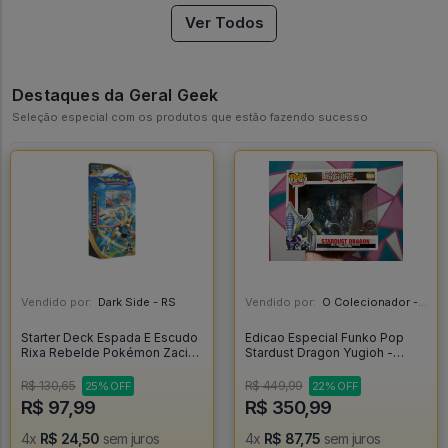
Ver Todos
Destaques da Geral Geek
Seleção especial com os produtos que estão fazendo sucesso
Vendido por:
Dark Side - RS
Vendido por:
O Colecionador - SP
Starter Deck Espada E Escudo
Edicao Especial Funko Pop
Rixa Rebelde Pokémon Zacian
Stardust Dragon Yugioh -
- Copag - Pokemon
Yugioh #1064
R$ 130,65
R$ 449,99
25% OFF
22% OFF
R$ 97,99
R$ 350,99
4x
R$ 24,50
sem juros
4x
R$ 87,75
sem juros