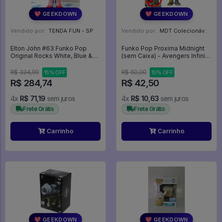
💖 GEEKDOWN
💖 GEEKDOWN
Vendido por:
TENDA FUN - SP
Vendido por:
MDT Colecionáveis - DF
Elton John #63 Funko Pop
Funko Pop Proxima Midnight
Original Rocks White, Blue &
(sem Caixa) - Avengers Infinity
Red (loose) - Elton John - #161
War #292
- Funko Pop - #161 - FUNKO
R$ 334,99
R$ 50,00
15% OFF
15% OFF
POP #161
R$ 284,74
R$ 42,50
4x
R$ 71,19
sem juros
4x
R$ 10,63
sem juros
Frete Grátis
Frete Grátis
Carrinho
Carrinho
💖 GEEKDOWN
💖 GEEKDOWN