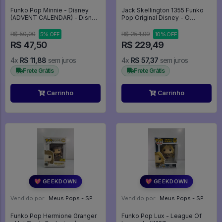
Funko Pop Minnie - Disney
Jack Skellington 1355 Funko
(ADVENT CALENDAR) - Disney
Pop Original Disney - O
#00
Estranho Mundo De Jack -
#1355 - Funko Pop - #1355 -
R$ 50,00
R$ 254,99
5% OFF
10% OFF
FUNKO POP #1355
R$ 47,50
R$ 229,49
4x
R$ 11,88
sem juros
4x
R$ 57,37
sem juros
Frete Grátis
Frete Grátis
Carrinho
Carrinho
💖 GEEKDOWN
💖 GEEKDOWN
Vendido por:
Meus Pops - SP
Vendido por:
Meus Pops - SP
Funko Pop Hermione Granger
Funko Pop Lux - League Of