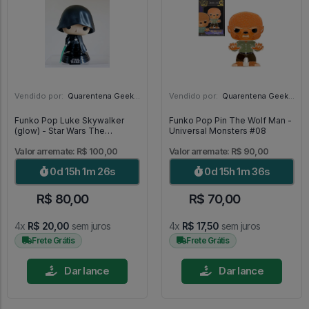
Vendido por:
Quarentena Geek Store - SP
Vendido por:
Quarentena Geek Store - SP
Funko Pop Luke Skywalker
Funko Pop Pin The Wolf Man -
(glow) - Star Wars The
Universal Monsters #08
Mandalorian #501
Valor arremate: R$ 100,00
Valor arremate: R$ 90,00
0d 15h 1m 24s
0d 15h 1m 34s
R$ 80,00
R$ 70,00
4x
R$ 20,00
sem juros
4x
R$ 17,50
sem juros
Frete Grátis
Frete Grátis
Dar lance
Dar lance