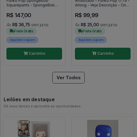
Funko Pop Spongebob
Amassado - Funko Pop 1779 -
Squarepants - SpongeBob
Arlong - Veja Descrição - One
Movie Search For SquarePants
Piece #1779
R$ 147,00
R$ 99,99
#1938
4x
R$ 36,75
sem juros
4x
R$ 25,00
sem juros
Frete Grátis
Frete Grátis
Aqui tem cupom
Aqui tem cupom
Carrinho
Carrinho
Ver Todos
Leilões em destaque
Dê seus lances e aproveite as oportunidades