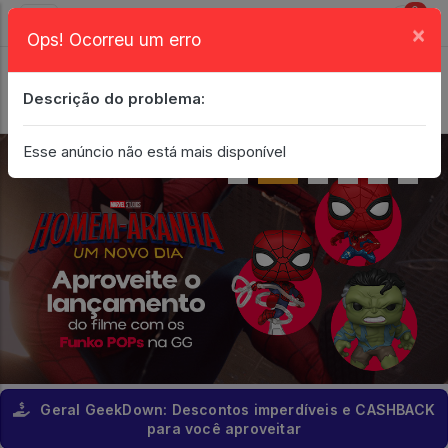
0
×
Ops! Ocorreu um erro
Login
| Entrar
Descrição do problema:
Minha Conta
Esse anúncio não está mais disponível
Geral GeekDown: Descontos imperdíveis e CASHBACK
para você aproveitar