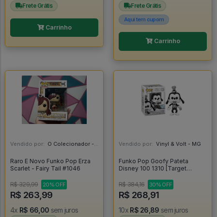
Frete Grátis
Frete Grátis
Aqui tem cupom
Carrinho
Carrinho
Vendido por:
O Colecionador - SP
Vendido por:
Vinyl & Volt - MG
Raro E Novo Funko Pop Erza
Funko Pop Goofy Pateta
Scarlet - Fairy Tail #1046
Disney 100 1310 [Target
Exclusive] - Disney #1310
R$ 329,99
R$ 384,16
20% OFF
30% OFF
R$ 263,99
R$ 268,91
4x
R$ 66,00
sem juros
10x
R$ 26,89
sem juros