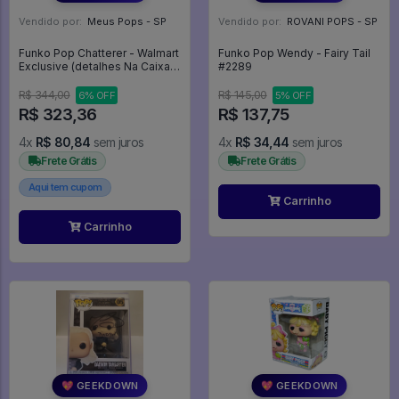
Vendido por:
Meus Pops - SP
Vendido por:
ROVANI POPS - SP
Funko Pop Chatterer - Walmart
Funko Pop Wendy - Fairy Tail
Exclusive (detalhes Na Caixa)
#2289
- Hellraiser 3 Hell On Earth
#793
R$ 344,00
R$ 145,00
6% OFF
5% OFF
R$ 323,36
R$ 137,75
4x
R$ 80,84
sem juros
4x
R$ 34,44
sem juros
Frete Grátis
Frete Grátis
Aqui tem cupom
Carrinho
Carrinho
💖 GEEKDOWN
💖 GEEKDOWN