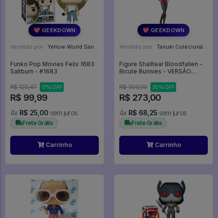
💖 GEEKDOWN
💖 GEEKDOWN
Vendido por:
Yellow World Santos - SP
Vendido por:
Tanuki Colecionáveis - SP
Funko Pop Movies Felix 1683
Figure Shalltear Bloodfallen -
Saltburn - #1683
Bicute Bunnies - VERSÃO
VERMELHA - Overlord
R$ 120,47
R$ 390,00
17% OFF
30% OFF
R$ 99,99
R$ 273,00
4x
R$ 25,00
sem juros
4x
R$ 68,25
sem juros
Frete Grátis
Frete Grátis
Carrinho
Carrinho