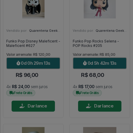
Vendido por:
Quarentena Geek Store - SP
Vendido por:
Quarentena Geek Store - SP
Funko Pop Disney Maleficent -
Funko Pop Rocks Selena -
Maleficent #627
POP Rocks #205
Valor arremate: R$ 120,00
Valor arremate: R$ 85,00
0d 0h 29m 11s
0d 5h 42m 11s
R$ 96,00
R$ 68,00
4x
R$ 24,00
sem juros
4x
R$ 17,00
sem juros
Frete Grátis
Frete Grátis
Dar lance
Dar lance