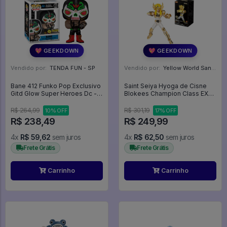
💖 GEEKDOWN
💖 GEEKDOWN
Vendido por:
TENDA FUN - SP
Vendido por:
Yellow World Santos - SP
Bane 412 Funko Pop Exclusivo
Saint Seiya Hyoga de Cisne
Gitd Glow Super Heroes Dc -
Blokees Champion Class EX
Dc Super Heroes - #412 -
40 Anos Cavaleiros do
Funko Pop - #412 - FUNKO
Zodiaco Model Kit Articulado -
R$ 264,99
R$ 301,19
10% OFF
17% OFF
POP #412
R$ 238,49
R$ 249,99
4x
R$ 59,62
sem juros
4x
R$ 62,50
sem juros
Frete Grátis
Frete Grátis
Carrinho
Carrinho