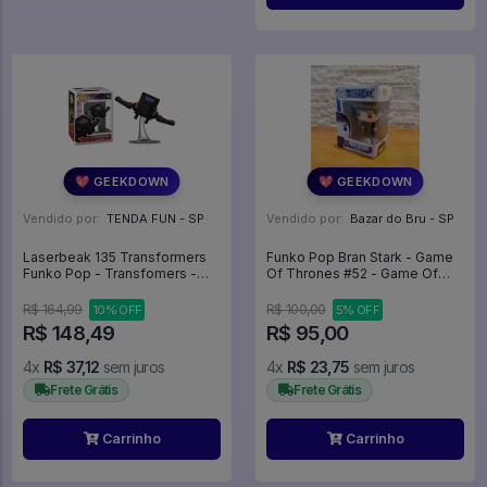
💖 GEEKDOWN
💖 GEEKDOWN
Vendido por:
TENDA FUN - SP
Vendido por:
Bazar do Bru - SP
Laserbeak 135 Transformers
Funko Pop Bran Stark - Game
Funko Pop - Transfomers -
Of Thrones #52 - Game Of
#22 - Funko Pop - #22 -
Thrones #52
FUNKO POP #22
R$ 164,99
R$ 100,00
10% OFF
5% OFF
R$ 148,49
R$ 95,00
4x
R$ 37,12
sem juros
4x
R$ 23,75
sem juros
Frete Grátis
Frete Grátis
Carrinho
Carrinho