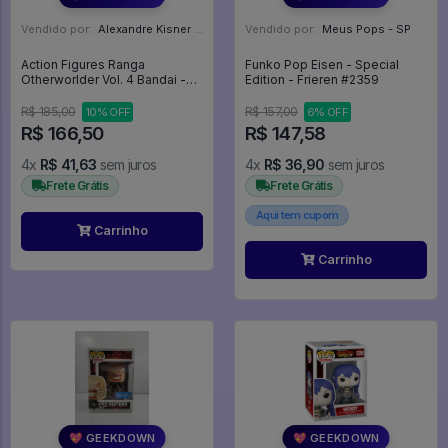
Vendido por:
Alexandre Kisner - PR
Vendido por:
Meus Pops - SP
Action Figures Ranga
Funko Pop Eisen - Special
Otherworlder Vol. 4 Bandai -
Edition - Frieren #2359
THAT TIME I GOT
REINCARNATED AS A SLIME
R$ 185,00
R$ 157,00
10% OFF
6% OFF
R$ 166,50
R$ 147,58
4x
R$ 41,63
sem juros
4x
R$ 36,90
sem juros
Frete Grátis
Frete Grátis
Aqui tem cupom
Carrinho
Carrinho
💖 GEEKDOWN
💖 GEEKDOWN