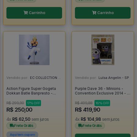
Carrinho
Carrinho
Vendido por:
EC COLLECTION - SP
Vendido por:
Luísa Angelin - SP
Action Figure Super Gogeta
Purple Dave 36 - Minions -
Dokkan Batle Banpresto -
Convention Exclusive 2014 - -
Dragon Ball Z
Despicable Me 2 #36
R$ 299,90
R$ 499,88
17% OFF
16% OFF
R$ 250,00
R$ 419,90
4x
R$ 62,50
sem juros
4x
R$ 104,98
sem juros
Frete Grátis
Frete Grátis
Aqui tem cupom