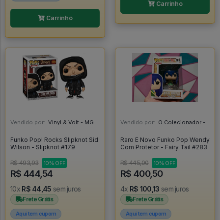
Carrinho
Carrinho
Vendido por:
Vinyl & Volt - MG
Vendido por:
O Colecionador - SP
Funko Pop! Rocks Slipknot Sid
Raro E Novo Funko Pop Wendy
Wilson - Slipknot #179
Com Protetor - Fairy Tail #283
R$ 493,93
R$ 445,00
10% OFF
10% OFF
R$ 444,54
R$ 400,50
10x
R$ 44,45
sem juros
4x
R$ 100,13
sem juros
Frete Grátis
Frete Grátis
Aqui tem cupom
Aqui tem cupom