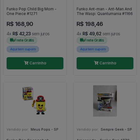
Funko Pop Child Big Mom -
Funko Ant-man - Ant-Man And
One Piece #1271
The Wasp: Quantumania #1166
R$ 168,90
R$ 198,46
4x
R$ 42,23
sem juros
4x
R$ 49,62
sem juros
Frete Grátis
Frete Grátis
Aqui tem cupom
Aqui tem cupom
Carrinho
Carrinho
Vendido por:
Meus Pops - SP
Vendido por:
Sempre Geek - SP