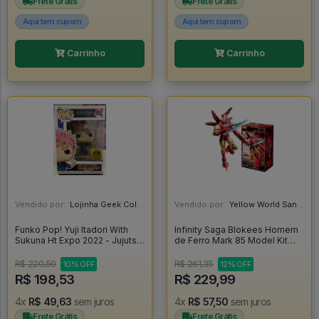
Frete Grátis
Frete Grátis
Aqui tem cupom
Aqui tem cupom
Carrinho
Carrinho
Vendido por:
Lojinha Geek Colecionáveis - DF
Vendido por:
Yellow World Santos - SP
Funko Pop! Yuji Itadori With
Infinity Saga Blokees Homem
Sukuna Ht Expo 2022 - Jujutsu
de Ferro Mark 85 Model Kit
Kaisen #1152
Articulado Iron Man -
R$ 220,59
R$ 261,35
10% OFF
12% OFF
R$ 198,53
R$ 229,99
4x
R$ 49,63
sem juros
4x
R$ 57,50
sem juros
Frete Grátis
Frete Grátis