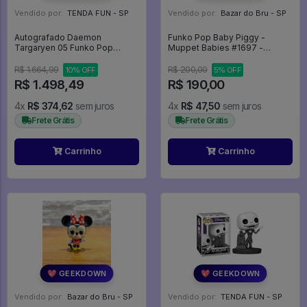
Vendido por:
TENDA FUN - SP
Vendido por:
Bazar do Bru - SP
Autografado Daemon
Funko Pop Baby Piggy -
Targaryen 05 Funko Pop
Muppet Babies #1697 -
Original C/ Autografo De Matt
Muppet Babies #1697
Smith Casa Do Dragão Game
R$ 1.664,99
R$ 200,00
10% OFF
5% OFF
Thrones Assinado - FUNKO
R$ 1.498,49
R$ 190,00
POP #5
4x
R$ 374,62
sem juros
4x
R$ 47,50
sem juros
Frete Grátis
Frete Grátis
Carrinho
Carrinho
💖 GEEKDOWN
💖 GEEKDOWN
Vendido por:
Bazar do Bru - SP
Vendido por:
TENDA FUN - SP