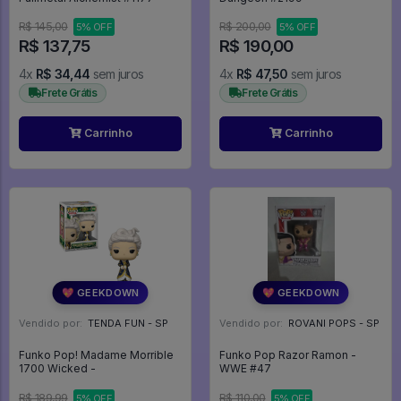
R$ 145,00
R$ 200,00
5% OFF
5% OFF
R$ 137,75
R$ 190,00
4x
R$ 34,44
sem juros
4x
R$ 47,50
sem juros
Frete Grátis
Frete Grátis
Carrinho
Carrinho
💖 GEEKDOWN
💖 GEEKDOWN
Vendido por:
TENDA FUN - SP
Vendido por:
ROVANI POPS - SP
Funko Pop! Madame Morrible
Funko Pop Razor Ramon -
1700 Wicked -
WWE #47
R$ 189,99
R$ 110,00
5% OFF
5% OFF