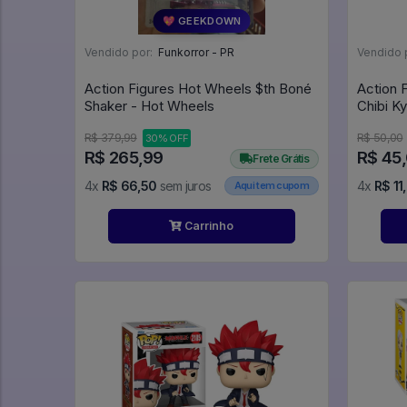
💖 GEEKDOWN
Vendido por:
Funkorror - PR
Vendido 
Action Figures Hot Wheels $th Boné
Action 
Shaker - Hot Wheels
Chibi K
No Bask
R$ 379,99
R$ 50,00
30% OFF
- Kurok
R$ 265,99
R$ 45
Frete Grátis
4x
R$ 66,50
sem juros
4x
R$ 11
Aqui tem cupom
Carrinho