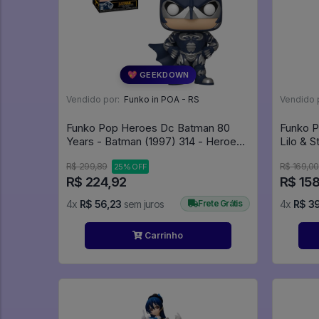
💖 GEEKDOWN
Vendido por:
Funko in POA - RS
Vendido 
Funko Pop Heroes Dc Batman 80
Funko P
Years - Batman (1997) 314 - Heroes
DC #314
R$ 299,89
R$ 169,00
25% OFF
R$ 224,92
R$ 15
4x
R$ 56,23
sem juros
Frete Grátis
4x
R$ 3
Carrinho