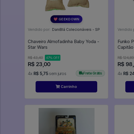
💖 GEEKDOWN
Vendido por:
DaniBlá Colecionáveis - SP
Vendido 
Chaveiro Almofadinha Baby Yoda -
Funko P
Star Wars
Capitão
#288
R$ 43,40
R$ 124,89
47% OFF
R$ 23,00
R$ 98
4x
R$ 5,75
sem juros
Frete Grátis
4x
R$ 2
Carrinho