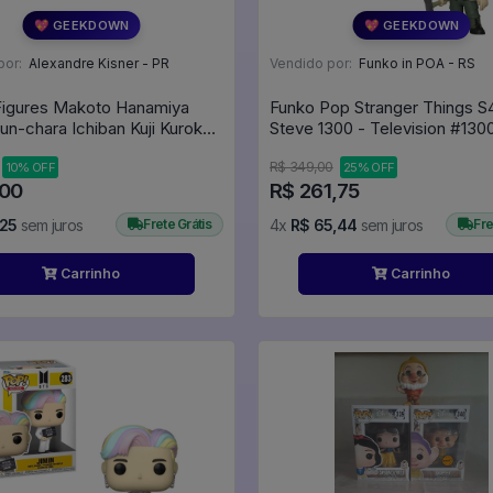
💖 GEEKDOWN
💖 GEEKDOWN
por:
Alexandre Kisner - PR
Vendido por:
Funko in POA - RS
Figures Makoto Hanamiya
Funko Pop Stranger Things S
yun-chara Ichiban Kuji Kuroko
Steve 1300 - Television #1
et - Yousen & Other Schools
R$ 349,00
10% OFF
25% OFF
o No Basket
,00
R$ 261,75
,25
sem juros
Frete Grátis
4x
R$ 65,44
sem juros
Fre
Carrinho
Carrinho