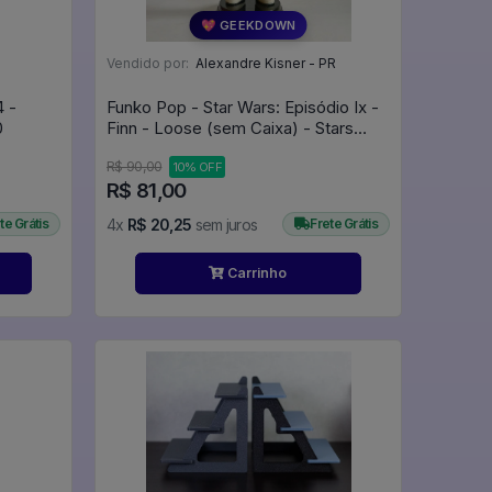
💖 GEEKDOWN
Vendido por:
Alexandre Kisner - PR
4 -
Funko Pop - Star Wars: Episódio Ix -
300
Finn - Loose (sem Caixa) - Stars
Wars #59
R$ 90,00
10% OFF
R$ 81,00
te Grátis
4x
R$ 20,25
sem juros
Frete Grátis
Carrinho