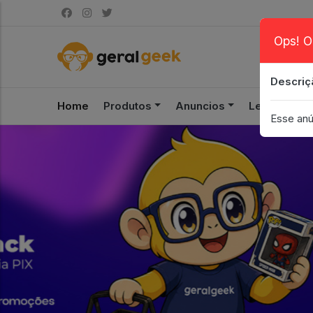
Ops! O
Descriç
Home
Produtos
Anuncios
Leilão
S
Esse anú