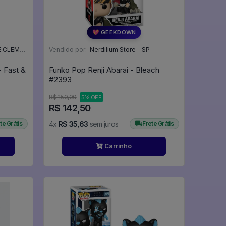
💖 GEEKDOWN
NTE - SC
Vendido por:
Nerdilium Store - SP
- Fast &
Funko Pop Renji Abarai - Bleach
#2393
R$ 150,00
5% OFF
R$ 142,50
te Grátis
4x
R$ 35,63
sem juros
Frete Grátis
Carrinho