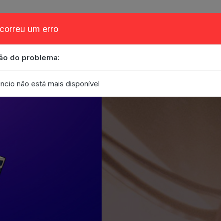
correu um erro
ão do problema:
obre
Cupom
FAQ
Contato
Eventos
Blog
ncio não está mais disponível