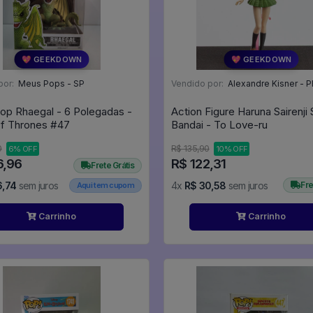
💖 GEEKDOWN
💖 GEEKDOWN
por:
Meus Pops - SP
Vendido por:
Alexandre Kisner - P
op Rhaegal - 6 Polegadas -
Action Figure Haruna Sairenji 
Game Of Thrones #47
Bandai - To Love-ru
0
R$ 135,90
6% OFF
10% OFF
6,96
R$ 122,31
Frete Grátis
6,74
sem juros
4x
R$ 30,58
sem juros
Fre
Aqui tem cupom
Carrinho
Carrinho