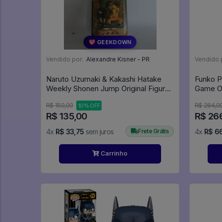
💖 GEEKDOWN
Vendido por:
Alexandre Kisner - PR
Vendido 
Naruto Uzumaki & Kakashi Hatake
Funko P
Weekly Shonen Jump Original Figure
- Naruto
R$ 150,00
R$ 284,0
10% OFF
R$ 135,00
R$ 26
4x
R$ 33,75
sem juros
Frete Grátis
4x
R$ 6
Carrinho