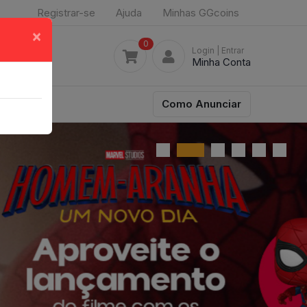
Registrar-se
Ajuda
Minhas GGcoins
×
0
Login
| Entrar
Minha Conta
Como Anunciar