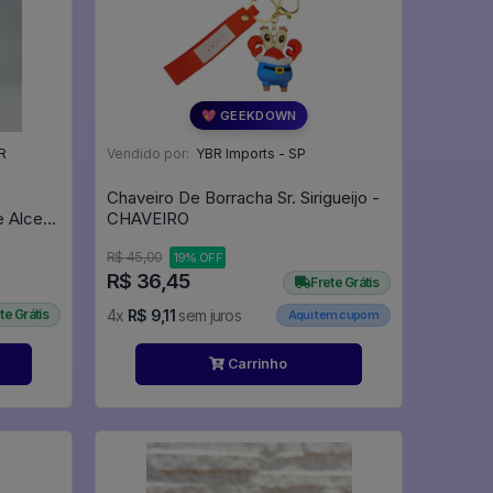
💖 GEEKDOWN
R
Vendido por:
YBR Imports - SP
Chaveiro De Borracha Sr. Sirigueijo -
e Alceu
CHAVEIRO
R$ 45,00
19% OFF
R$ 36,45
Frete Grátis
te Grátis
4x
R$ 9,11
sem juros
Aqui tem cupom
Carrinho