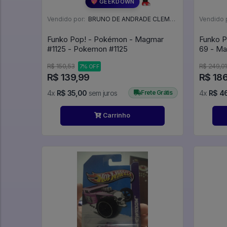
💖 GEEKDOWN
Vendido por:
BRUNO DE ANDRADE CLEMENTE - SC
Vendido 
Funko Pop! - Pokémon - Magmar
Funko P
#1125 - Pokemon #1125
R$ 150,53
R$ 249,01
7% OFF
R$ 139,99
R$ 18
4x
R$ 35,00
sem juros
Frete Grátis
4x
R$ 4
Carrinho