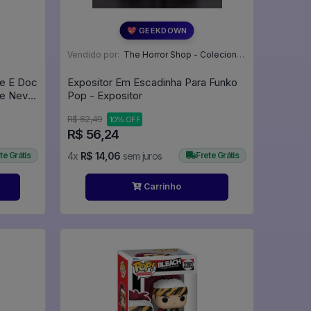
💖 GEEKDOWN
Vendido por:
The Horror Shop - Colecionáveis - MG
 Doc
Expositor Em Escadinha Para Funko
De Neve
Pop - Expositor
R$ 62,49
10% OFF
R$ 56,24
te Grátis
4x
R$ 14,06
sem juros
Frete Grátis
Carrinho