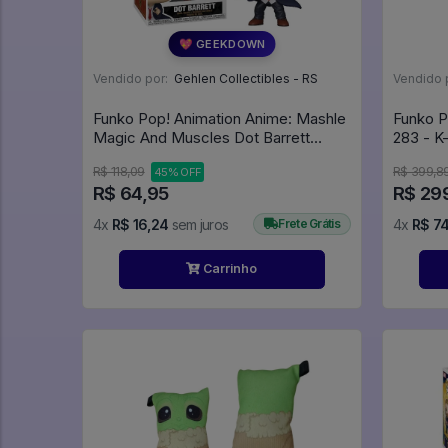
💖 GEEKDOWN
Vendido por:
Gehlen Collectibles - RS
Vendido 
Funko Pop! Animation Anime: Mashle
Funko P
Magic And Muscles Dot Barrett
283 - K
#2185 - Mashle Magia E Músculos
#283
R$ 118,09
R$ 399,8
45% OFF
#2185
R$ 64,95
R$ 29
4x
R$ 16,24
sem juros
Frete Grátis
4x
R$ 7
Carrinho