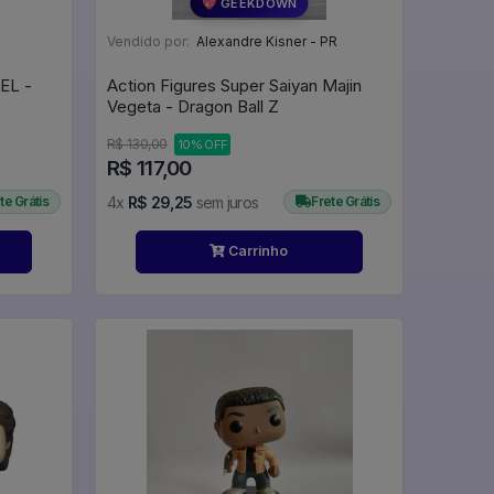
💖 GEEKDOWN
Vendido por:
Alexandre Kisner - PR
EL -
Action Figures Super Saiyan Majin
Vegeta - Dragon Ball Z
R$ 130,00
10% OFF
R$ 117,00
te Grátis
4x
R$ 29,25
sem juros
Frete Grátis
Carrinho