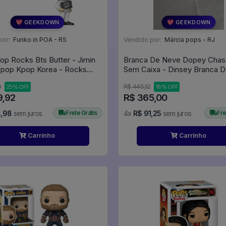
💖 GEEKDOWN
💖 GEEKDOWN
por:
Funko in POA - RS
Vendido por:
Márcia pops - RJ
op Rocks Bts Butter - Jimin
Branca De Neve Dopey Chase E
-pop Kpop Korea - Rocks
Sem Caixa - Dinsey Branca 
E Os Sete Anões #03
9
R$ 445,12
25% OFF
18% OFF
9,92
R$ 365,00
4,98
sem juros
Frete Grátis
4x
R$ 91,25
sem juros
Fre
Carrinho
Carrinho