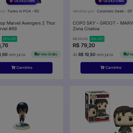
💖 GEEKDOWN
💖 GEEKDOWN
por:
Funko in POA - RS
Vendido por:
Caramelo Geek - DF
op Marvel Avengers 2 Thor
COPO SKY - GROOT - MARV
69 - Marvel #69
Zona Criativa
R$ 90,00
25% OFF
12% OFF
6,76
R$ 79,20
6,69
sem juros
Frete Grátis
4x
R$ 19,80
sem juros
Fre
Carrinho
Carrinho