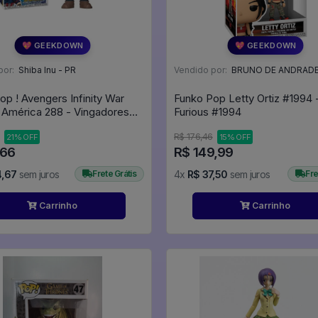
💖 GEEKDOWN
💖 GEEKDOWN
por:
Shiba Inu - PR
Vendido por:
BRUNO DE ANDRADE CLEME
op ! Avengers Infinity War
Funko Pop Letty Ortiz #1994 
 América 288 - Vingadores
Furious #1994
R$ 176,46
21% OFF
15% OFF
,66
R$ 149,99
4,67
sem juros
Frete Grátis
4x
R$ 37,50
sem juros
Fre
Carrinho
Carrinho