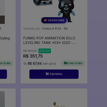
💖 GEEKDOWN
R
Vendido por:
Funko in POA - RS
Styling
FUNKO POP ANIMATION SOLO
LEVELING TANK *EX* 2020 -
Animation #2020
R$ 469,00
25% OFF
R$ 351,75
te Grátis
4x
R$ 87,94
sem juros
Frete Grátis
Carrinho