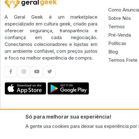
Como Anuncia
A Geral Geek é um marketplace
Sobre Nós
especializado em cultura geek, criado para
Termos
oferecer segurança, transparência e
Pré-Venda
confiança em cada negociação.
Políticas
Conectamos colecionadores e lojistas em
um ambiente confiável, com preços justos
Blog
e foco na melhor experiência de compra.
Termos Frete 
Só para melhorar sua experiência!
CNPJ n.º 30.220.458/0001-17 - GERAL GEEK PORTAL ELETRONICO LTDA.
A gente usa cookies para deixar sua experiência por 
© 2026 Geral Geek