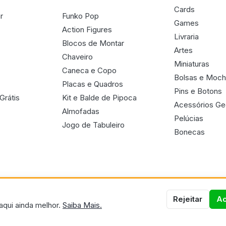
Cards
r
Funko Pop
Games
Action Figures
Livraria
Blocos de Montar
Artes
Chaveiro
Miniaturas
Caneca e Copo
Bolsas e Moch
Placas e Quadros
Pins e Botons
Grátis
Kit e Balde de Pipoca
Acessórios G
Almofadas
Pelúcias
Jogo de Tabuleiro
Bonecas
Rejeitar
Ac
aqui ainda melhor.
Saiba Mais.