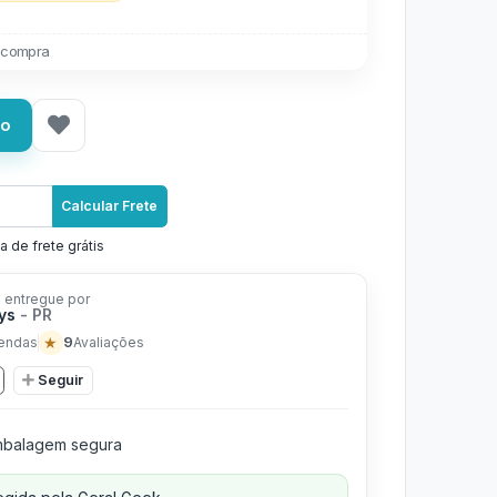
 compra
ho
Calcular Frete
a de frete grátis
 entregue por
oys
- PR
★
9
endas
Avaliações
Seguir
balagem segura