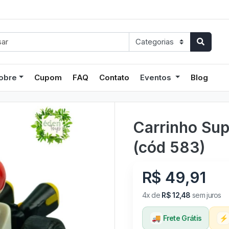
obre
Cupom
FAQ
Contato
Eventos
Blog
Carrinho Sup
(cód 583)
R$ 49,91
4x de
R$ 12,48
sem juros
🚚
Frete Grátis
⚡