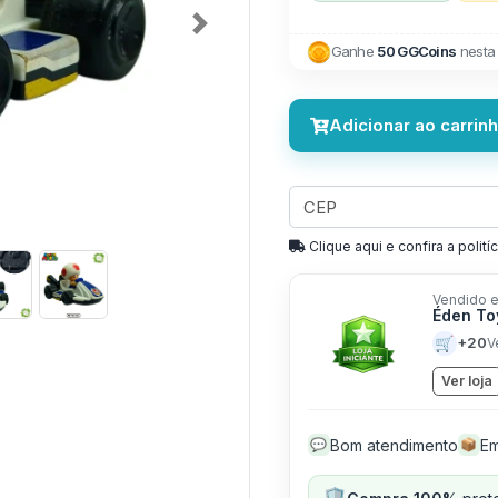
Next
Ganhe
50 GGCoins
nesta
Adicionar ao carrin
Clique aqui e confira a politíc
Vendido e
Éden T
🛒
+20
V
Ver loja
Bom atendimento
Em
💬
📦
🛡️