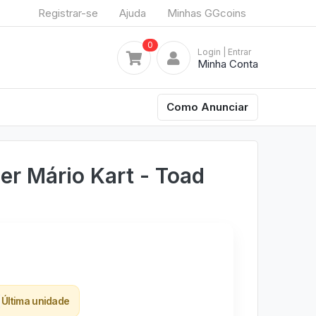
Registrar-se
Ajuda
Minhas GGcoins
0
Login
| Entrar
Minha Conta
Como Anunciar
er Mário Kart - Toad
Última unidade