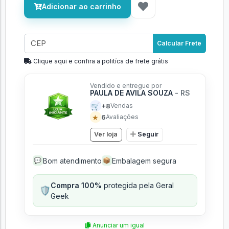
Adicionar ao carrinho
Calcular Frete
Clique aqui e confira a politíca de frete grátis
Vendido e entregue por
PAULA DE AVILA SOUZA
- RS
🛒
+8
Vendas
★
6
Avaliações
Ver loja
Seguir
Bom atendimento
Embalagem segura
💬
📦
Compra 100%
protegida pela Geral
🛡️
Geek
Anunciar um igual