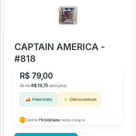
CAPTAIN AMERICA -
#818
R$ 79,00
4x de
R$ 19,75
sem juros
🚚
⚡
Frete Grátis
Última unidade
Ganhe
79 GGCoins
nesta compra