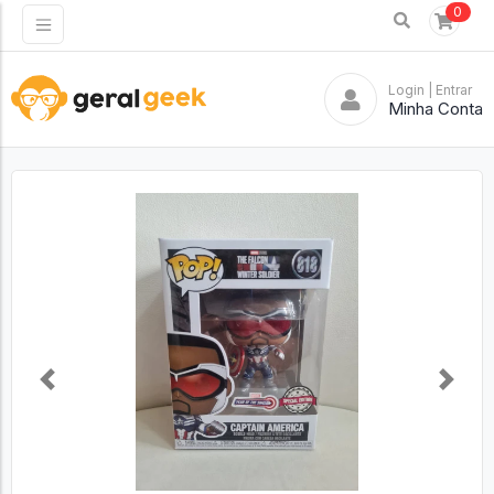
0
Login
| Entrar
Minha Conta
Previous
Next