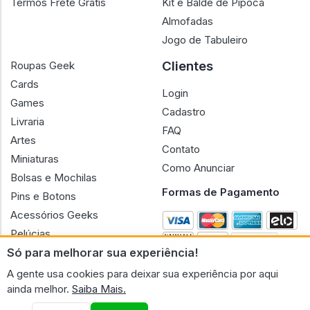
Termos Frete Grátis
Kit e Balde de Pipoca
Almofadas
Jogo de Tabuleiro
Clientes
Roupas Geek
Cards
Login
Games
Cadastro
Livraria
FAQ
Artes
Contato
Miniaturas
Como Anunciar
Bolsas e Mochilas
Formas de Pagamento
Pins e Botons
Acessórios Geeks
Pelúcias
Só para melhorar sua experiência!
Bonecas
A gente usa cookies para deixar sua experiência por aqui
ainda melhor.
Saiba Mais.