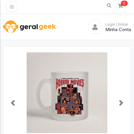
0
Login
| Entrar
Minha Conta
Previous
Next