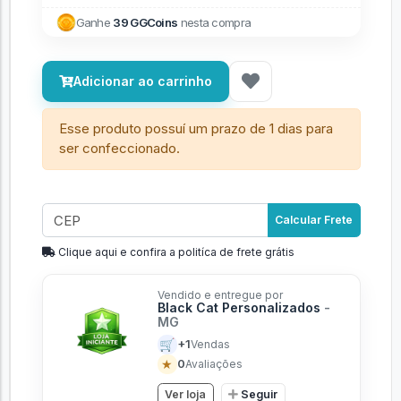
Ganhe
39 GGCoins
nesta compra
Adicionar ao carrinho
Esse produto possuí um prazo de 1 dias para
ser confeccionado.
Calcular Frete
Clique aqui e confira a politíca de frete grátis
Vendido e entregue por
Black Cat Personalizados
-
MG
🛒
+1
Vendas
★
0
Avaliações
Ver loja
Seguir