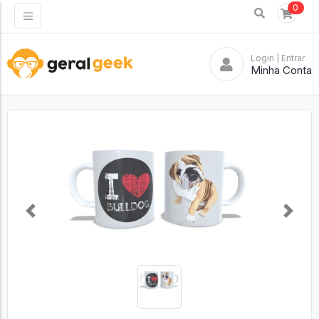
0
Login
| Entrar
Minha Conta
Previous
Next