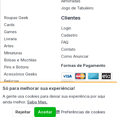
Almofadas
Jogo de Tabuleiro
Clientes
Roupas Geek
Cards
Login
Games
Cadastro
Livraria
FAQ
Artes
Contato
Miniaturas
Como Anunciar
Bolsas e Mochilas
Formas de Pagamento
Pins e Botons
Acessórios Geeks
Pelúcias
Só para melhorar sua experiência!
Bonecas
A gente usa cookies para deixar sua experiência por aqui
ainda melhor.
Saiba Mais.
Rejeitar
Aceitar
Preferências de cookies