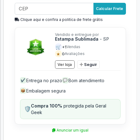
Calcular Frete
Clique aqui e confira a politíca de frete grátis
Vendido e entregue por
Estampa Sublimada
- SP
🛒
+1
Vendas
★
0
Avaliações
Ver loja
Seguir
Entrega no prazo
Bom atendimento
✔
💬
Embalagem segura
📦
Compra 100%
protegida pela Geral
🛡️
Geek
Anunciar um igual