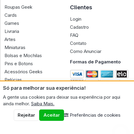
Clientes
Roupas Geek
Cards
Login
Games
Cadastro
Livraria
FAQ
Artes
Contato
Miniaturas
Como Anunciar
Bolsas e Mochilas
Formas de Pagamento
Pins e Botons
Acessórios Geeks
Pelúcias
Só para melhorar sua experiência!
Bonecas
A gente usa cookies para deixar sua experiência por aqui
ainda melhor.
Saiba Mais.
Rejeitar
Aceitar
Preferências de cookies
CNPJ n.º 30.220.458/0001-17 - GERAL GEEK PORTAL ELETRONICO
LTDA.