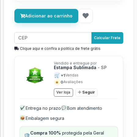
Adicionar ao carrinho
Calcular Frete
Clique aqui e confira a politíca de frete grátis
Vendido e entregue por
Estampa Sublimada
- SP
🛒
+1
Vendas
★
0
Avaliações
Ver loja
Seguir
Entrega no prazo
Bom atendimento
✔
💬
Embalagem segura
📦
Compra 100%
protegida pela Geral
🛡️