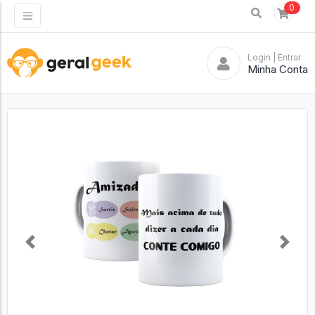
0
Login
| Entrar
Minha Conta
Previous
Next