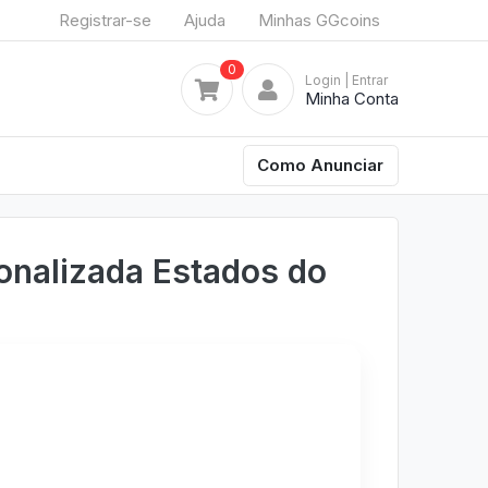
Registrar-se
Ajuda
Minhas GGcoins
0
Login
| Entrar
Minha Conta
Como Anunciar
onalizada Estados do
á