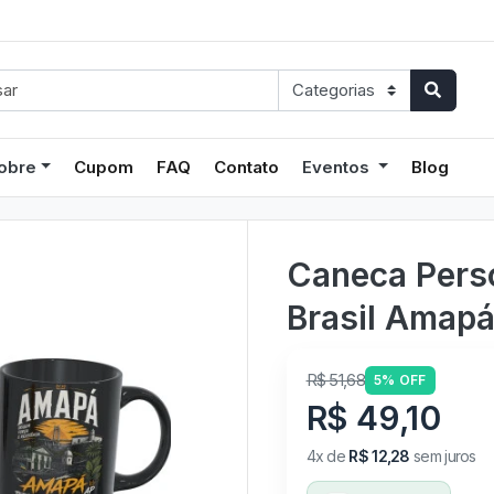
obre
Cupom
FAQ
Contato
Eventos
Blog
Caneca Pers
Brasil Amap
R$ 51,68
5% OFF
R$ 49,10
4x de
R$ 12,28
sem juros