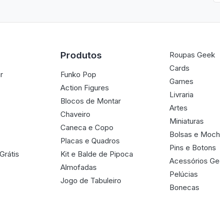
Produtos
Roupas Geek
Cards
r
Funko Pop
Games
Action Figures
Livraria
Blocos de Montar
Artes
Chaveiro
Miniaturas
Caneca e Copo
Bolsas e Moch
Placas e Quadros
Pins e Botons
Grátis
Kit e Balde de Pipoca
Acessórios G
Almofadas
Pelúcias
Jogo de Tabuleiro
Bonecas