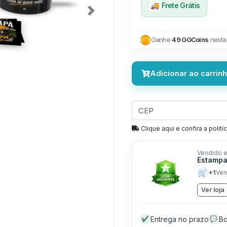
🚚
Frete Grátis
Next
Ganhe
49 GGCoins
nesta
Adicionar ao carrin
Clique aqui e confira a politíc
Vendido e
Estampa
🛒
+1
Ven
Ver loja
Entrega no prazo
Bo
✔
💬