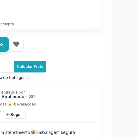
 compra
ho
Calcular Frete
a de frete grátis
 entregue por
 Sublimada
- SP
★
0
das
Avaliações
Seguir
m atendimento
Embalagem segura
📦