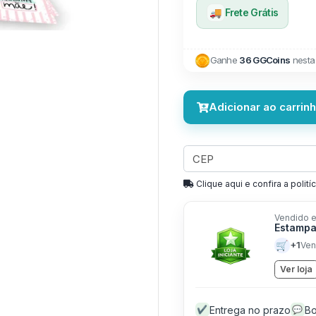
🚚
Frete Grátis
Ganhe
36 GGCoins
nesta
Adicionar ao carrin
Clique aqui e confira a politíc
Vendido e
Estampa
🛒
+1
Ven
Ver loja
Entrega no prazo
Bo
✔
💬