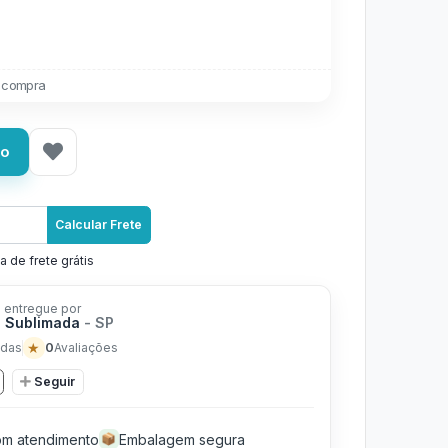
 compra
ho
Calcular Frete
a de frete grátis
 entregue por
 Sublimada
- SP
★
0
das
Avaliações
Seguir
m atendimento
Embalagem segura
📦