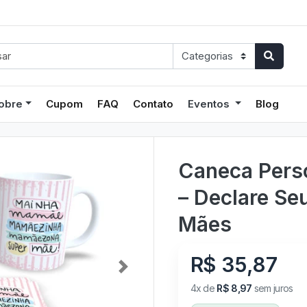
obre
Cupom
FAQ
Contato
Eventos
Blog
Caneca Perso
– Declare Se
Mães
R$ 35,87
Next
4x de
R$ 8,97
sem juros