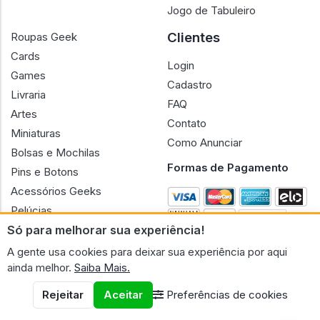
Jogo de Tabuleiro
Clientes
Roupas Geek
Cards
Login
Games
Cadastro
Livraria
FAQ
Artes
Contato
Miniaturas
Como Anunciar
Bolsas e Mochilas
Formas de Pagamento
Pins e Botons
Acessórios Geeks
Pelúcias
Só para melhorar sua experiência!
Bonecas
A gente usa cookies para deixar sua experiência por aqui
ainda melhor.
Saiba Mais.
Rejeitar
Aceitar
Preferências de cookies
CNPJ n.º 30.220.458/0001-17 - GERAL GEEK PORTAL ELETRONICO