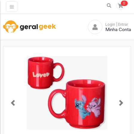
0
Login
| Entrar
Minha Conta
Previous
Next