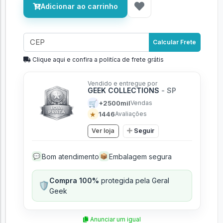
Adicionar ao carrinho
Calcular Frete
Clique aqui e confira a politíca de frete grátis
Vendido e entregue por
GEEK COLLECTIONS
- SP
🛒
+2500mil
Vendas
★
1446
Avaliações
Ver loja
Seguir
Bom atendimento
Embalagem segura
💬
📦
Compra 100%
protegida pela Geral
🛡️
Geek
Anunciar um igual