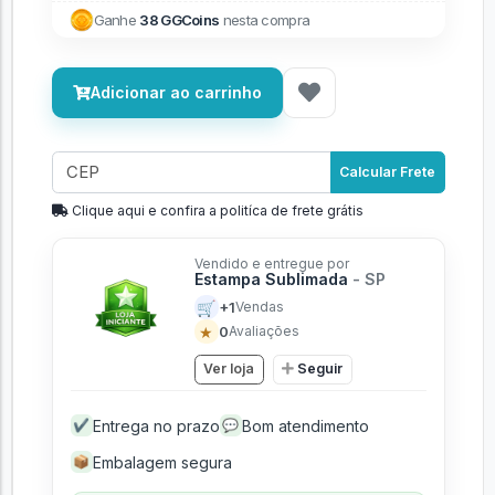
Ganhe
38 GGCoins
nesta compra
Adicionar ao carrinho
Calcular Frete
Clique aqui e confira a politíca de frete grátis
Vendido e entregue por
Estampa Sublimada
- SP
🛒
+1
Vendas
★
0
Avaliações
Ver loja
Seguir
Entrega no prazo
Bom atendimento
✔
💬
Embalagem segura
📦