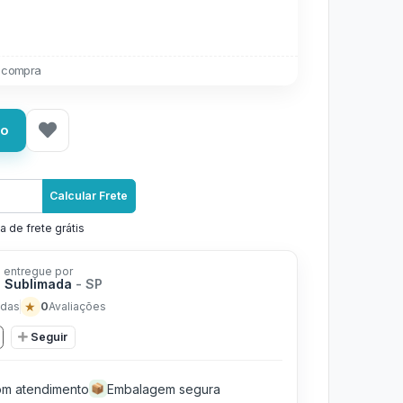
 compra
ho
Calcular Frete
a de frete grátis
 entregue por
 Sublimada
- SP
★
0
das
Avaliações
Seguir
m atendimento
Embalagem segura
📦