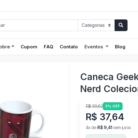
obre
Cupom
FAQ
Contato
Eventos
Blog
Caneca Geek
Nerd Coleci
R$ 39,62
5% OFF
R$ 37,64
4x de
R$ 9,41
sem juros