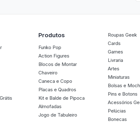
Produtos
Roupas Geek
Cards
r
Funko Pop
Games
Action Figures
Livraria
Blocos de Montar
Artes
Chaveiro
Miniaturas
Caneca e Copo
Bolsas e Moch
Placas e Quadros
Pins e Botons
Grátis
Kit e Balde de Pipoca
Acessórios G
Almofadas
Pelúcias
Jogo de Tabuleiro
Bonecas