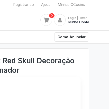
Registrar-se
Ajuda
Minhas GGcoins
0
Login
| Entrar
Minha Conta
Como Anunciar
 Red Skull Decoração
onador