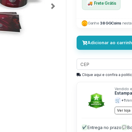
🚚
Frete Grátis
Next
Ganhe
38 GGCoins
nesta
Adicionar ao carrin
Clique aqui e confira a politíc
Vendido e
Estampa
🛒
+1
Ven
Ver loja
Entrega no prazo
Bo
✔
💬