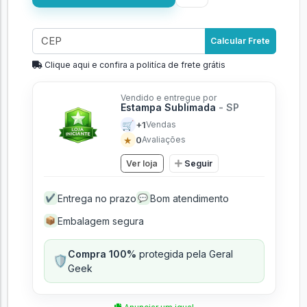
Calcular Frete
Clique aqui e confira a politíca de frete grátis
Vendido e entregue por
Estampa Sublimada
- SP
🛒
+1
Vendas
★
0
Avaliações
Ver loja
Seguir
Entrega no prazo
Bom atendimento
✔
💬
Embalagem segura
📦
Compra 100%
protegida pela Geral
🛡️
Geek