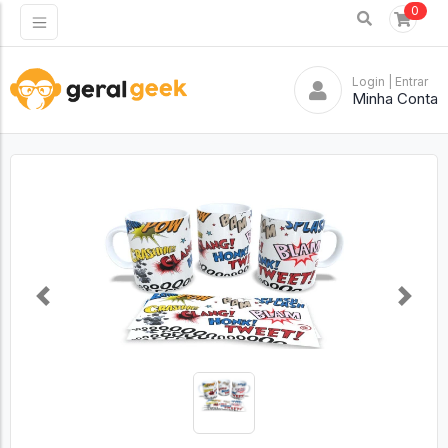
0
Login
| Entrar
Minha Conta
Previous
Next