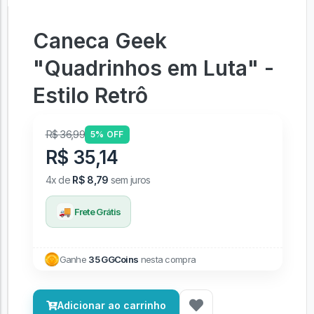
Caneca Geek
"Quadrinhos em Luta" -
Estilo Retrô
R$ 36,99
5% OFF
R$ 35,14
4x de
R$ 8,79
sem juros
🚚
Frete Grátis
Ganhe
35 GGCoins
nesta compra
Adicionar ao carrinho