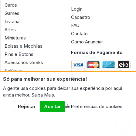
Cards
Login
Games
Cadastro
Livraria
FAQ
Artes
Contato
Miniaturas
Como Anunciar
Bolsas e Mochilas
Formas de Pagamento
Pins e Botons
Acessórios Geeks
Pelúcias
Só para melhorar sua experiência!
Bonecas
A gente usa cookies para deixar sua experiência por aqui
ainda melhor.
Saiba Mais.
Rejeitar
Aceitar
Preferências de cookies
CNPJ n.º 30.220.458/0001-17 - GERAL GEEK PORTAL ELETRONICO
LTDA.
© 2026 Geral Geek
Termos de uso
Políticas