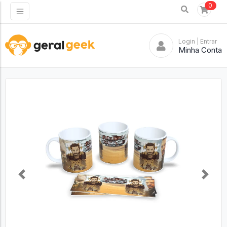
0
Login
| Entrar
Minha Conta
Previous
Next