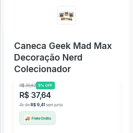
Caneca Geek Mad Max
Decoração Nerd
Colecionador
R$ 39,62
5% OFF
R$ 37,64
4x de
R$ 9,41
sem juros
🚚
Frete Grátis