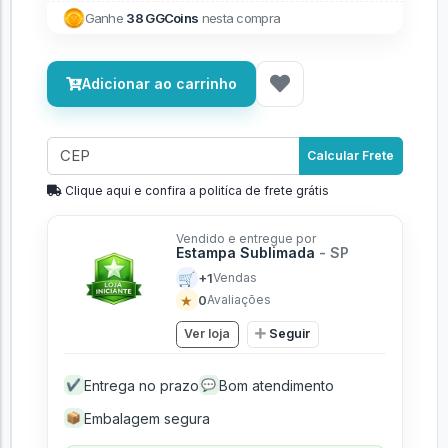
Ganhe
38 GGCoins
nesta compra
Adicionar ao carrinho
Calcular Frete
Clique aqui e confira a politíca de frete grátis
Vendido e entregue por
Estampa Sublimada
- SP
🛒
+1
Vendas
★
0
Avaliações
Ver loja
Seguir
Entrega no prazo
Bom atendimento
✔
💬
Embalagem segura
📦