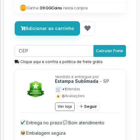
Ganhe
39 GGCoins
nesta compra
Adicionar ao carrinho
Calcular Frete
Clique aqui e confira a politíca de frete grátis
Vendido e entregue por
Estampa Sublimada
- SP
🛒
+1
Vendas
★
0
Avaliações
Ver loja
Seguir
Entrega no prazo
Bom atendimento
✔
💬
Embalagem segura
📦