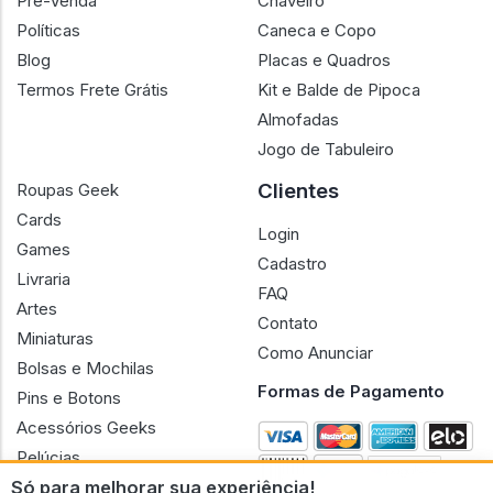
Pré-Venda
Chaveiro
Políticas
Caneca e Copo
Blog
Placas e Quadros
Termos Frete Grátis
Kit e Balde de Pipoca
Almofadas
Jogo de Tabuleiro
Clientes
Roupas Geek
Cards
Login
Games
Cadastro
Livraria
FAQ
Artes
Contato
Miniaturas
Como Anunciar
Bolsas e Mochilas
Formas de Pagamento
Pins e Botons
Acessórios Geeks
Pelúcias
Só para melhorar sua experiência!
Bonecas