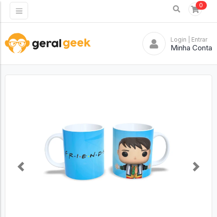
0
Login
| Entrar
Minha Conta
Previous
Next