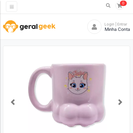
0
Login
| Entrar
Minha Conta
Previous
Next