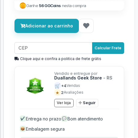
Ganhe
56 GGCoins
nesta compra
Adicionar ao carrinho
Calcular Frete
Clique aqui e confira a politíca de frete grátis
Vendido e entregue por
Duallands Geek Store
- RS
🛒
+4
Vendas
★
2
Avaliações
Ver loja
Seguir
Entrega no prazo
Bom atendimento
✔
💬
Embalagem segura
📦