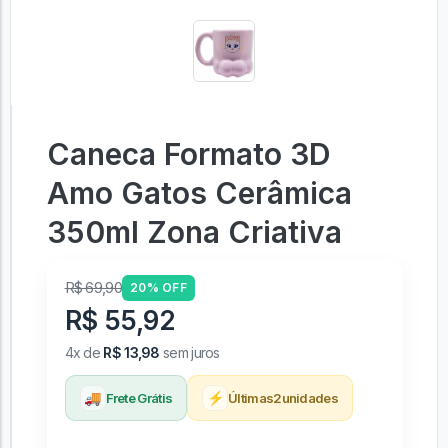
Caneca Formato 3D
Amo Gatos Cerâmica
350ml Zona Criativa
R$ 69,90
20% OFF
R$ 55,92
4x de
R$ 13,98
sem juros
🚚
⚡
Frete Grátis
Últimas
2
unidades