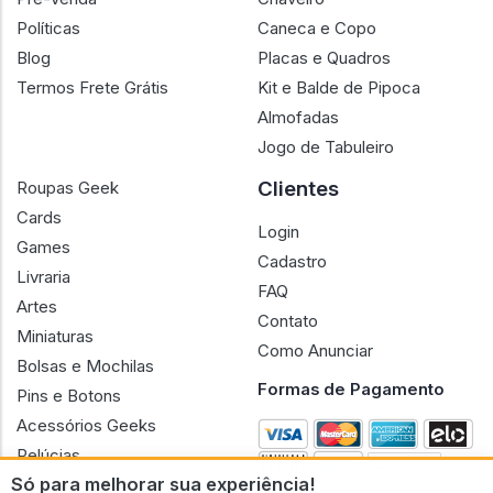
Políticas
Caneca e Copo
Blog
Placas e Quadros
Termos Frete Grátis
Kit e Balde de Pipoca
Almofadas
Jogo de Tabuleiro
Clientes
Roupas Geek
Cards
Login
Games
Cadastro
Livraria
FAQ
Artes
Contato
Miniaturas
Como Anunciar
Bolsas e Mochilas
Formas de Pagamento
Pins e Botons
Acessórios Geeks
Pelúcias
Só para melhorar sua experiência!
Bonecas