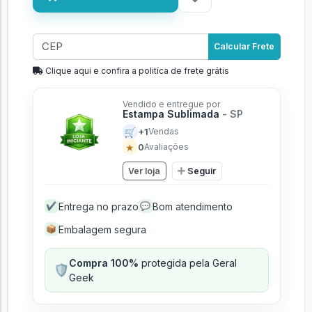
Calcular Frete
Clique aqui e confira a politíca de frete grátis
Vendido e entregue por
Estampa Sublimada
- SP
🛒
+1
Vendas
★
0
Avaliações
Ver loja
Seguir
Entrega no prazo
Bom atendimento
✔
💬
Embalagem segura
📦
Compra 100%
protegida pela Geral
🛡️
Geek