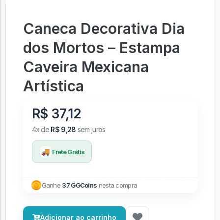
Caneca Decorativa Dia
dos Mortos – Estampa
Caveira Mexicana
Artística
R$ 37,12
4x de
R$ 9,28
sem juros
🚚
Frete Grátis
Ganhe
37 GGCoins
nesta compra
Adicionar ao carrinho