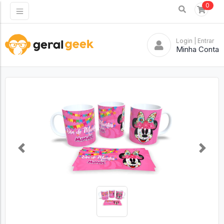
0
Login
| Entrar
Minha Conta
Previous
Next