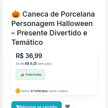
🎃 Caneca de Porcelana
Personagem Halloween
– Presente Divertido e
Temático
R$ 36,99
4x de
R$ 9,25
sem juros
🚚
Frete Grátis
Ganhe
37 GGCoins
nesta compra
Adicionar ao carrinho