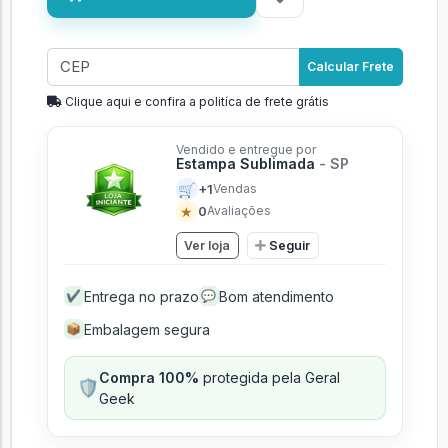
Calcular Frete
Clique aqui e confira a politíca de frete grátis
Vendido e entregue por
Estampa Sublimada
- SP
🛒
+1
Vendas
★
0
Avaliações
Ver loja
Seguir
Entrega no prazo
Bom atendimento
✔
💬
Embalagem segura
📦
Compra 100%
protegida pela Geral
🛡️
Geek