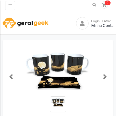
0
Login
| Entrar
Minha Conta
Previous
Next