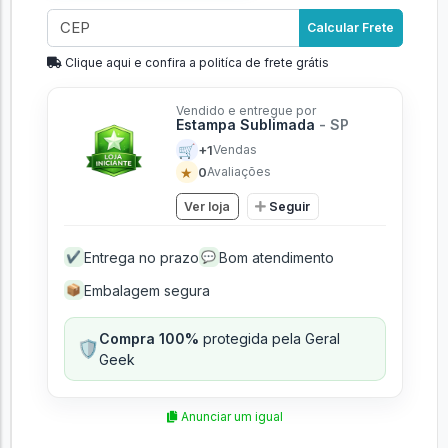
Calcular Frete
Clique aqui e confira a politíca de frete grátis
Vendido e entregue por
Estampa Sublimada
- SP
🛒
+1
Vendas
★
0
Avaliações
Ver loja
Seguir
Entrega no prazo
Bom atendimento
✔
💬
Embalagem segura
📦
Compra 100%
protegida pela Geral
🛡️
Geek
Anunciar um igual