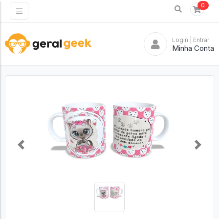
0
Login
| Entrar
Minha Conta
Previous
Next