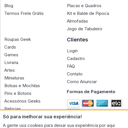
Blog
Placas e Quadros
Termos Frete Grátis
Kit e Balde de Pipoca
Almofadas
Jogo de Tabuleiro
Clientes
Roupas Geek
Cards
Login
Games
Cadastro
Livraria
FAQ
Artes
Contato
Miniaturas
Como Anunciar
Bolsas e Mochilas
Formas de Pagamento
Pins e Botons
Acessórios Geeks
Pelúcias
Só para melhorar sua experiência!
Bonecas
A gente usa cookies para deixar sua experiência por aqui