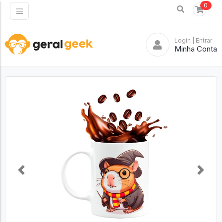
0
Login
| Entrar
Minha Conta
Previous
Next