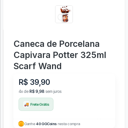
Caneca de Porcelana
Capivara Potter 325ml
Scarf Wand
R$ 39,90
4x de
R$ 9,98
sem juros
🚚
Frete Grátis
Ganhe
40 GGCoins
nesta compra