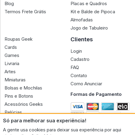
Blog
Placas e Quadros
Termos Frete Grátis
Kit e Balde de Pipoca
Almofadas
Jogo de Tabuleiro
Clientes
Roupas Geek
Cards
Login
Games
Cadastro
Livraria
FAQ
Artes
Contato
Miniaturas
Como Anunciar
Bolsas e Mochilas
Formas de Pagamento
Pins e Botons
Acessórios Geeks
Pelúcias
Só para melhorar sua experiência!
Bonecas
A gente usa cookies para deixar sua experiência por aqui