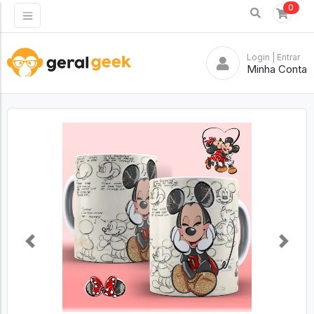
0
Login
| Entrar
Minha Conta
Previous
Next