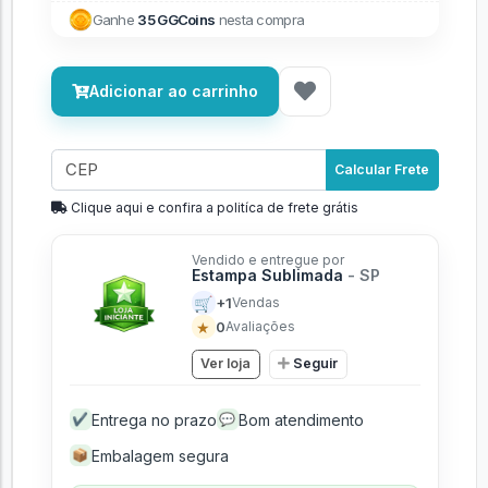
Ganhe
35 GGCoins
nesta compra
Adicionar ao carrinho
Calcular Frete
Clique aqui e confira a politíca de frete grátis
Vendido e entregue por
Estampa Sublimada
- SP
🛒
+1
Vendas
★
0
Avaliações
Ver loja
Seguir
Entrega no prazo
Bom atendimento
✔
💬
Embalagem segura
📦