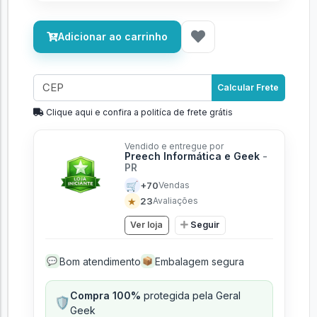
Adicionar ao carrinho
Calcular Frete
Clique aqui e confira a politíca de frete grátis
Vendido e entregue por
Preech Informática e Geek
-
PR
🛒
+70
Vendas
★
23
Avaliações
Ver loja
Seguir
Bom atendimento
Embalagem segura
💬
📦
Compra 100%
protegida pela Geral
🛡️
Geek