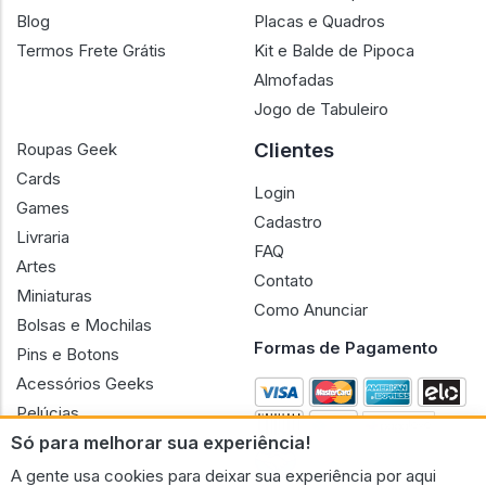
Blog
Placas e Quadros
Termos Frete Grátis
Kit e Balde de Pipoca
Almofadas
Jogo de Tabuleiro
Clientes
Roupas Geek
Cards
Login
Games
Cadastro
Livraria
FAQ
Artes
Contato
Miniaturas
Como Anunciar
Bolsas e Mochilas
Formas de Pagamento
Pins e Botons
Acessórios Geeks
Pelúcias
Só para melhorar sua experiência!
Bonecas
A gente usa cookies para deixar sua experiência por aqui