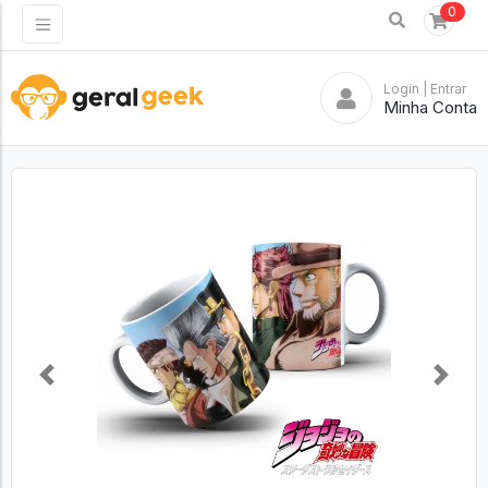
0
Login
| Entrar
Minha Conta
Previous
Next