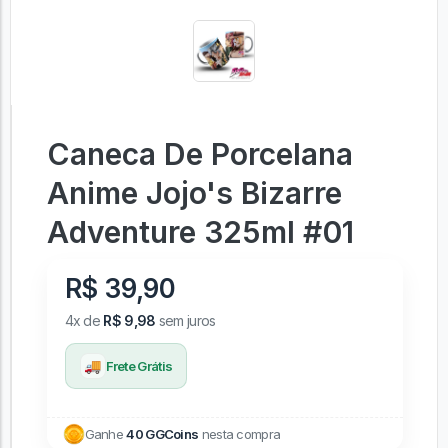
Caneca De Porcelana
Anime Jojo's Bizarre
Adventure 325ml #01
R$ 39,90
4x de
R$ 9,98
sem juros
🚚
Frete Grátis
Ganhe
40 GGCoins
nesta compra