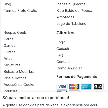
Blog
Placas e Quadros
Termos Frete Grátis
Kit e Balde de Pipoca
Almofadas
Jogo de Tabuleiro
Clientes
Roupas Geek
Cards
Login
Games
Cadastro
Livraria
FAQ
Artes
Contato
Miniaturas
Como Anunciar
Bolsas e Mochilas
Formas de Pagamento
Pins e Botons
Acessórios Geeks
Pelúcias
Só para melhorar sua experiência!
Bonecas
A gente usa cookies para deixar sua experiência por aqui