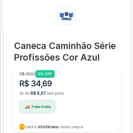
Caneca Caminhão Série
Profissões Cor Azul
R$ 36,52
5% OFF
R$ 34,69
4x de
R$ 8,67
sem juros
🚚
Frete Grátis
Ganhe
35 GGCoins
nesta compra