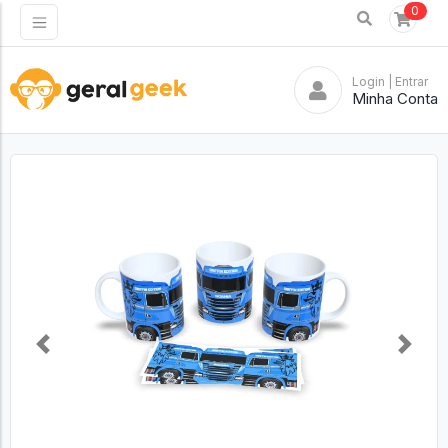
0
Login
| Entrar
Minha Conta
Previous
Next