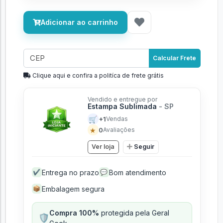
Adicionar ao carrinho
Calcular Frete
Clique aqui e confira a politíca de frete grátis
Vendido e entregue por
Estampa Sublimada
- SP
🛒
+1
Vendas
★
0
Avaliações
Ver loja
Seguir
Entrega no prazo
Bom atendimento
✔
💬
Embalagem segura
📦
Compra 100%
protegida pela Geral
🛡️