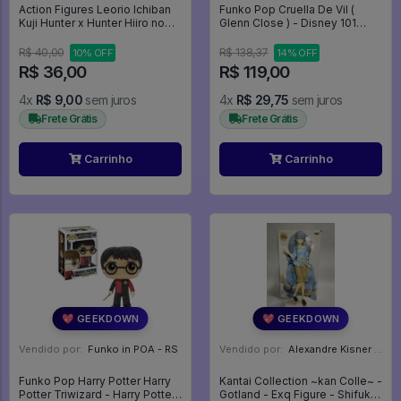
Action Figures Leorio Ichiban
Funko Pop Cruella De Vil (
Kuji Hunter x Hunter Hiiro no
Glenn Close ) - Disney 101
Tsuioku-hen - Hunter X Hunter
Dalmatians #1662
R$ 40,00
R$ 138,37
10% OFF
14% OFF
R$ 36,00
R$ 119,00
4x
R$ 9,00
sem juros
4x
R$ 29,75
sem juros
Frete Grátis
Frete Grátis
Carrinho
Carrinho
💖 GEEKDOWN
💖 GEEKDOWN
Vendido por:
Funko in POA - RS
Vendido por:
Alexandre Kisner - PR
Funko Pop Harry Potter Harry
Kantai Collection ~kan Colle~ -
Potter Triwizard - Harry Potter
Gotland - Exq Figure - Shifuku