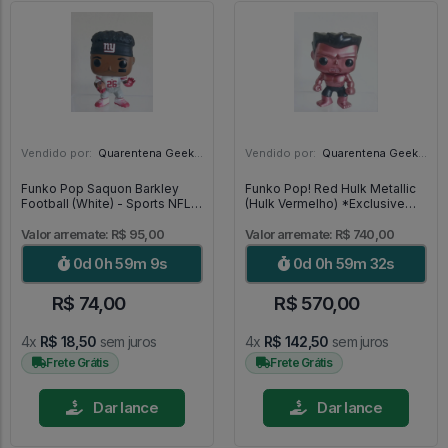
Vendido por:
Quarentena Geek Store - SP
Vendido por:
Quarentena Geek Store - SP
Funko Pop Saquon Barkley
Funko Pop! Red Hulk Metallic
Football (White) - Sports NFL
(Hulk Vermelho) *Exclusive
#118
SDCC 2013* MUITO RARO -
Marvel #31
Valor arremate: R$ 95,00
Valor arremate: R$ 740,00
0d 0h 59m 7s
0d 0h 59m 30s
R$ 74,00
R$ 570,00
4x
R$ 18,50
sem juros
4x
R$ 142,50
sem juros
Frete Grátis
Frete Grátis
Dar lance
Dar lance