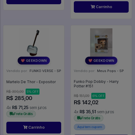
Carrinho
💖 GEEKDOWN
💖 GEEKDOWN
Vendido por:
FUNKO VERSE - SP
Vendido por:
Meus Pops - SP
Funko Pop Dobby - Harry
Martelo De Thor - Expositor
Potter #151
R$ 300,00
5% OFF
R$ 151,09
6% OFF
R$ 285,00
R$ 142,02
4x
R$ 71,25
sem juros
4x
R$ 35,51
sem juros
Frete Grátis
Frete Grátis
Aqui tem cupom
Carrinho