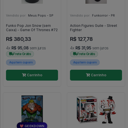
Vendido por:
Meus Pops - SP
Vendido por:
Funkorror - PR
Funko Pop Jon Snow (sem
Action Figures Guile - Street
Caixa) - Game Of Thrones #72
Fighter
R$ 380,33
R$ 127,78
4x
R$ 95,08
sem juros
4x
R$ 31,95
sem juros
Frete Grátis
Frete Grátis
Aqui tem cupom
Aqui tem cupom
Carrinho
Carrinho
💖 GEEKDOWN