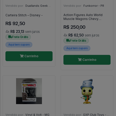
Vendido por:
Duallands Geek Store - RS
Vendido por:
Funkorror - PR
Action Figures Auto World
Carteira Stitch – Disney -
Muscle Wagons Chevy
R$ 92,50
Kingswood Verde/Marrom -
R$ 250,00
Auto World Muscle Wagons
4x
R$ 23,13
sem juros
4x
R$ 62,50
sem juros
Frete Grátis
Frete Grátis
Aqui tem cupom
Aqui tem cupom
Carrinho
Carrinho
Vendido por:
Vinyl & Volt - MG
Vendido por:
EXP Club Toys - SP