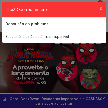
0
×
Ops! Ocorreu um erro
Login
| Entrar
Descrição do problema:
Minha Conta
Esse anúncio não está mais disponível
Geral GeekDown: Descontos imperdíveis e CASHBACK
para você aproveitar