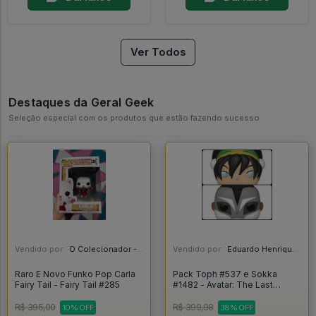
Ver Todos
Destaques da Geral Geek
Seleção especial com os produtos que estão fazendo sucesso
Vendido por:
O Colecionador - SP
Vendido por:
Eduardo Henrique - SP
Raro E Novo Funko Pop Carla
Pack Toph #537 e Sokka
Fairy Tail - Fairy Tail #285
#1482 - Avatar: The Last
Airbender #537
R$ 395,00
R$ 399,98
10% OFF
38% OFF