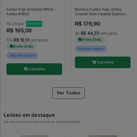
Funko Pop Godzilla (1954) -
Boneco Funko Pop Jiminy
Funko #1662
Cricket Grilo Falante Diamond
- Disney Pinocchio #1026
R$ 176,90
R$ 278,69
30% OFF
R$ 195,08
4x
R$ 44,23
sem juros
10x
R$ 19,51
sem juros
Frete Grátis
Frete Grátis
Aqui tem cupom
Aqui tem cupom
Carrinho
Carrinho
Ver Todos
Leilões em destaque
Dê seus lances e aproveite as oportunidades