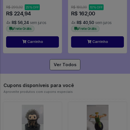
#10
Mode (bandai Spirits) - Kantai
Collection KanColle
R$ 299,92
R$ 180,00
25% OFF
10% OFF
R$ 224,94
R$ 162,00
4x
R$ 56,24
sem juros
4x
R$ 40,50
sem juros
Frete Grátis
Frete Grátis
Carrinho
Carrinho
Ver Todos
Cupons disponíveis para você
Aproveite produtos com cupons especiais