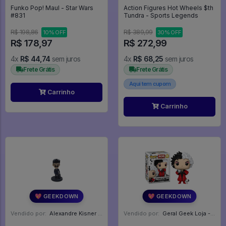
Funko Pop! Maul - Star Wars
Action Figures Hot Wheels $th
#831
Tundra - Sports Legends
R$ 198,86
R$ 389,99
10% OFF
30% OFF
R$ 178,97
R$ 272,99
4x
R$ 44,74
sem juros
4x
R$ 68,25
sem juros
Frete Grátis
Frete Grátis
Aqui tem cupom
Carrinho
Carrinho
💖 GEEKDOWN
💖 GEEKDOWN
Vendido por:
Alexandre Kisner - PR
Vendido por:
Geral Geek Loja - SP