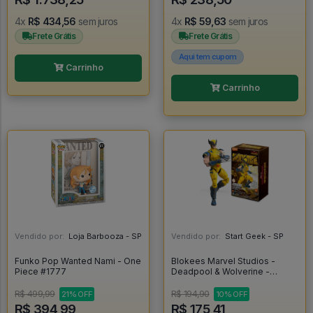
4x
R$ 434,56
sem juros
4x
R$ 59,63
sem juros
Frete Grátis
Frete Grátis
Aqui tem cupom
Carrinho
Carrinho
Vendido por:
Loja Barbooza - SP
Vendido por:
Start Geek - SP
Funko Pop Wanted Nami - One
Blokees Marvel Studios -
Piece #1777
Deadpool & Wolverine -
Wolverine - Blokees
R$ 499,99
R$ 194,90
21% OFF
10% OFF
R$ 394,99
R$ 175,41