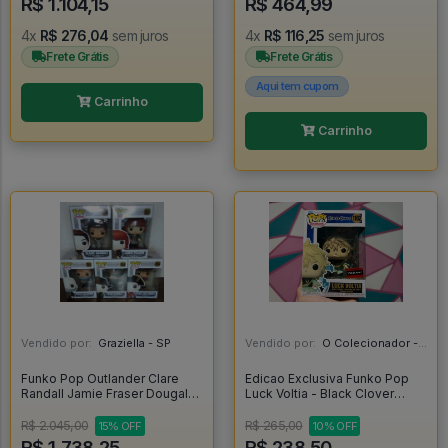
R$ 1.104,15
R$ 464,99
4x
R$ 276,04
sem juros
4x
R$ 116,25
sem juros
Frete Grátis
Frete Grátis
Aqui tem cupom
Carrinho
Carrinho
Vendido por:
Graziella - SP
Vendido por:
O Colecionador - SP
Funko Pop Outlander Clare
Edicao Exclusiva Funko Pop
Randall Jamie Fraser Dougal
Luck Voltia - Black Clover
Mackenzie Frank Randall Black
#1102
Jack Randall - Outlander #250
R$ 2.045,00
R$ 265,00
15% OFF
10% OFF
R$ 1.738,25
R$ 238,50