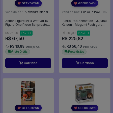
💖 GEEKDOWN
💖 GEEKDOWN
Vendido por:
Alexandre Kisner - PR
Vendido por:
Funko in POA - RS
Action Figure Mr 4 Wcf Vol 16
Funko Pop Animation - Jujutsu
Figure One Piece Banpresto
Kaisen - Megumi Fushiguro
8cm - One Piece
With Divine Dog 1112 -
Animation #1112
R$ 75,00
R$ 301,09
10% OFF
25% OFF
R$ 67,50
R$ 225,82
4x
R$ 16,88
sem juros
4x
R$ 56,46
sem juros
Frete Grátis
Frete Grátis
Carrinho
Carrinho
💖 GEEKDOWN
💖 GEEKDOWN