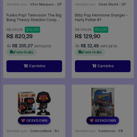
Vendido por:
Vítor Marques - SP
Vendido por:
Geek World - SP
Funko Pop! Television The Big
Bitty Pop Hermione Granger -
Bang Theory Sheldon Cooper
Harry Potter #1
As The Flash 833 Exclusivo -
The Big Bang Theory #833
R$ 932,15
R$ 145,96
12% OFF
11% OFF
R$ 820,29
R$ 129,90
4x
R$ 205,07
sem juros
4x
R$ 32,48
sem juros
Frete Grátis
Frete Grátis
Carrinho
Carrinho
💖 GEEKDOWN
💖 GEEKDOWN
Vendido por:
ColecioNerd - RJ
Vendido por:
Funkorror - PR