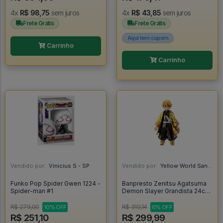
4x
R$ 98,75
sem juros
4x
R$ 43,85
sem juros
Frete Grátis
Frete Grátis
Aqui tem cupom
Carrinho
Carrinho
Vendido por:
Vinicius S - SP
Vendido por:
Yellow World Santos - SP
Funko Pop Spider Gwen 1224 -
Banpresto Zenitsu Agatsuma
Spider-man #1
Demon Slayer Grandista 24cm
-
R$ 279,00
R$ 319,14
10% OFF
6% OFF
R$ 251,10
R$ 299,99