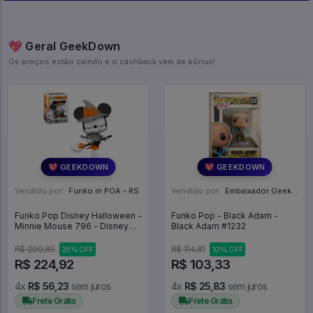
💖 Geral GeekDown
Os preços estão caindo e o cashback vem de bônus!
💖 GEEKDOWN
💖 GEEKDOWN
Vendido por:
Funko in POA - RS
Vendido por:
Embaixador Geek - SP
Funko Pop Disney Halloween -
Funko Pop - Black Adam -
Minnie Mouse 796 - Disney
Black Adam #1232
#796
R$ 299,89
R$ 114,81
25% OFF
10% OFF
R$ 224,92
R$ 103,33
4x
R$ 56,23
sem juros
4x
R$ 25,83
sem juros
Frete Grátis
Frete Grátis