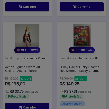
Carrinho
Carrinho
💖 GEEKDOWN
💖 GEEKDOWN
Vendido por:
Alexandre Kisner - PR
Vendido por:
Funkorror - PR
Action Figures Sword Art
Hiway Hauler Lucky Charms
Online - Asuna - Robe
Hot Wheels - Lucky Charms
Appearance (taito) - Sword Art
Online
R$ 150,00
R$ 199,00
10% OFF
25% OFF
R$ 135,00
R$ 149,25
4x
R$ 33,75
sem juros
4x
R$ 37,31
sem juros
Frete Grátis
Frete Grátis
Aqui tem cupom
Carrinho