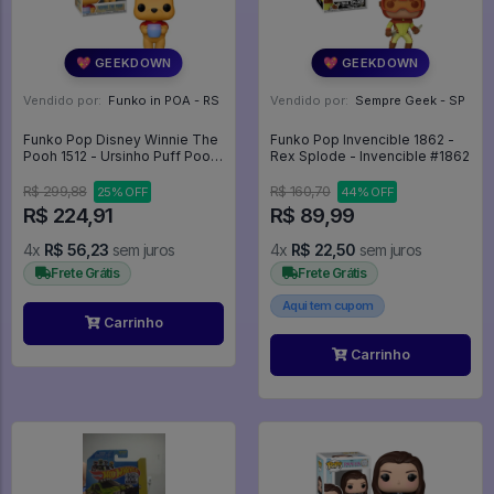
💖 GEEKDOWN
💖 GEEKDOWN
Vendido por:
Funko in POA - RS
Vendido por:
Sempre Geek - SP
Funko Pop Disney Winnie The
Funko Pop Invencible 1862 -
Pooh 1512 - Ursinho Puff Pooh
Rex Splode - Invencible #1862
- Disney #1512
R$ 299,88
R$ 160,70
25% OFF
44% OFF
R$ 224,91
R$ 89,99
4x
R$ 56,23
sem juros
4x
R$ 22,50
sem juros
Frete Grátis
Frete Grátis
Aqui tem cupom
Carrinho
Carrinho