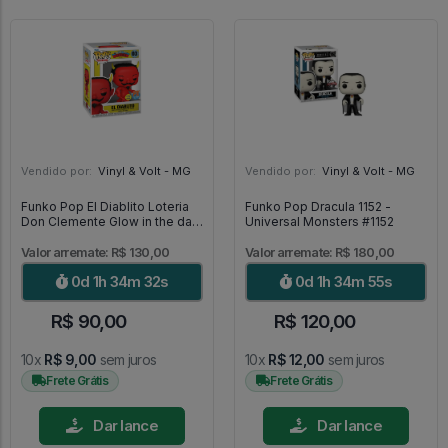
Vendido por:
Vinyl & Volt - MG
Vendido por:
Vinyl & Volt - MG
Funko Pop El Diablito Loteria
Funko Pop Dracula 1152 -
Don Clemente Glow in the dark
Universal Monsters #1152
03 [Special Edition] - Loteria
#03
Valor arremate: R$ 130,00
Valor arremate: R$ 180,00
0d 1h 34m 30s
0d 1h 34m 53s
R$ 90,00
R$ 120,00
10x
R$ 9,00
sem juros
10x
R$ 12,00
sem juros
Frete Grátis
Frete Grátis
Dar lance
Dar lance