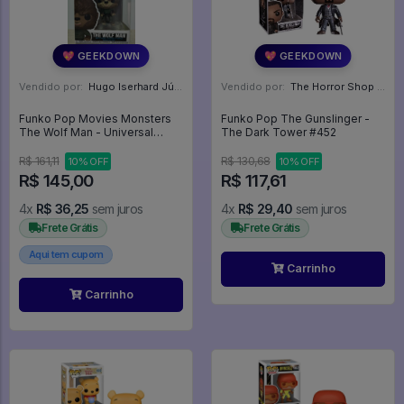
💖 GEEKDOWN
💖 GEEKDOWN
Vendido por:
Hugo Iserhard Júnior - RS
Vendido por:
The Horror Shop - Colecionáveis - MG
Funko Pop Movies Monsters
Funko Pop The Gunslinger -
The Wolf Man - Universal
The Dark Tower #452
Studios Monsters #1153
R$ 161,11
R$ 130,68
10% OFF
10% OFF
R$ 145,00
R$ 117,61
4x
R$ 36,25
sem juros
4x
R$ 29,40
sem juros
Frete Grátis
Frete Grátis
Aqui tem cupom
Carrinho
Carrinho