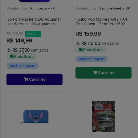
Vendido por:
Funkorror - PR
Vendido por:
Sempre Geek - SP
'65 Ford Rachero DC Aquaman
Funko Pop Movies 1592 - Art
Hot Wheels - DC Aquaman
The Clown - Terrifier #1592
R$ 159,99
R$ 199,99
25% OFF
R$ 149,99
4x
R$ 40,00
sem juros
4x
R$ 37,50
sem juros
Frete Grátis
Frete Grátis
Aqui tem cupom
Aqui tem cupom
Carrinho
Carrinho