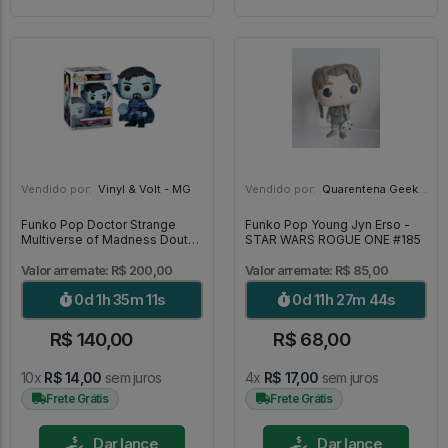
Vendido por:
Vinyl & Volt - MG
Vendido por:
Quarentena Geek Store - SP
Funko Pop Doctor Strange
Funko Pop Young Jyn Erso -
Multiverse of Madness Doutor
STAR WARS ROGUE ONE #185
Estranho Chase 1000 [Limited
Edition] - Doctor Strange
Valor arremate: R$ 200,00
Valor arremate: R$ 85,00
#1000
0d 1h 35m 9s
0d 11h 27m 42s
R$ 140,00
R$ 68,00
10x
R$ 14,00
sem juros
4x
R$ 17,00
sem juros
Frete Grátis
Frete Grátis
Dar lance
Dar lance