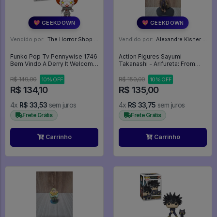
💖 GEEKDOWN
💖 GEEKDOWN
Vendido por:
The Horror Shop - Colecionáveis - MG
Vendido por:
Alexandre Kisner - PR
Funko Pop Tv Pennywise 1746
Action Figures Sayumi
Bem Vindo A Derry It Welcome
Takanashi - Arifureta: From
To Derry - Welcome To Derry
Commonplace To World's
#1746
Strongest
R$ 149,00
R$ 150,00
10% OFF
10% OFF
R$ 134,10
R$ 135,00
4x
R$ 33,53
sem juros
4x
R$ 33,75
sem juros
Frete Grátis
Frete Grátis
Carrinho
Carrinho