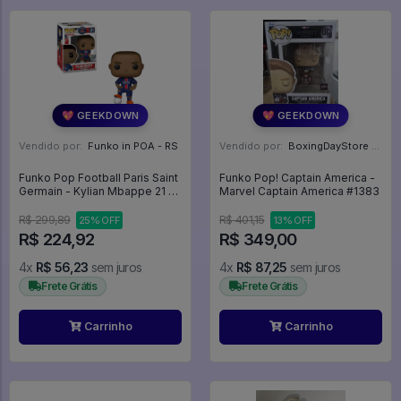
💖 GEEKDOWN
💖 GEEKDOWN
Vendido por:
Funko in POA - RS
Vendido por:
BoxingDayStore - GO
Funko Pop Football Paris Saint
Funko Pop! Captain America -
Germain - Kylian Mbappe 21 -
Marvel Captain America #1383
Sports #21
R$ 299,89
R$ 401,15
25% OFF
13% OFF
R$ 224,92
R$ 349,00
4x
R$ 56,23
sem juros
4x
R$ 87,25
sem juros
Frete Grátis
Frete Grátis
Carrinho
Carrinho