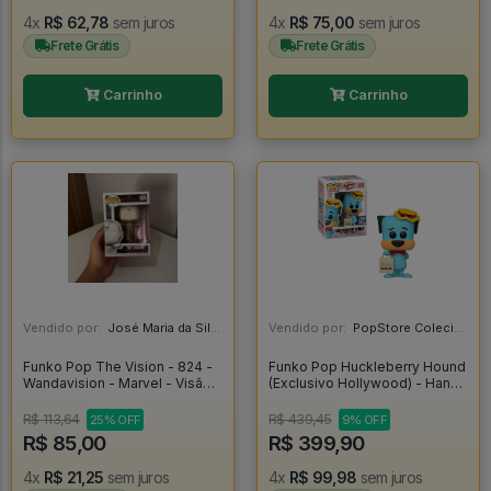
4x
R$ 62,78
sem juros
4x
R$ 75,00
sem juros
Frete Grátis
Frete Grátis
Carrinho
Carrinho
Vendido por:
José Maria da Silva Junior - AL
Vendido por:
PopStore Colecionáveis - MG
Funko Pop The Vision - 824 -
Funko Pop Huckleberry Hound
Wandavision - Marvel - Visão -
(Exclusivo Hollywood) - Hanna
Vingadores - Wandavision
Barbera Huckleberry Hound
#824
#678
R$ 113,64
R$ 439,45
25% OFF
9% OFF
R$ 85,00
R$ 399,90
4x
R$ 21,25
sem juros
4x
R$ 99,98
sem juros