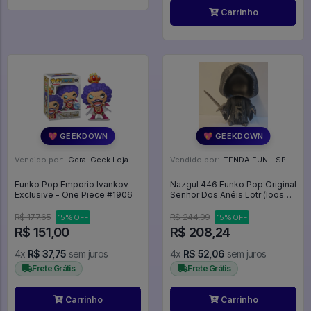
Carrinho
💖 GEEKDOWN
💖 GEEKDOWN
Vendido por:
Geral Geek Loja - SP
Vendido por:
TENDA FUN - SP
Funko Pop Emporio Ivankov
Nazgul 446 Funko Pop Original
Exclusive - One Piece #1906
Senhor Dos Anéis Lotr (loose)
- The Lord Of The Rings -
#446 - Funko Pop - #446 -
R$ 177,65
R$ 244,99
15% OFF
15% OFF
FUNKO POP #446
R$ 151,00
R$ 208,24
4x
R$ 37,75
sem juros
4x
R$ 52,06
sem juros
Frete Grátis
Frete Grátis
Carrinho
Carrinho