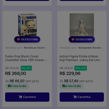
💖 GEEKDOWN
💖 GEEKDOWN
Vendido por:
Nerdilium Store - SP
Vendido por:
Alexandre Kisner - PR
Funko Pop Black Cover
Action Figure Emilia Ichiban
Charlotter Glow 1155 Chase -
Kuji Premium -natsu Da! Umi
Black Clover #1155
Da! Iseika Shoukan! Banpresto
- Re:Zero
R$ 280,00
R$ 255,51
5% OFF
10% OFF
R$ 266,00
R$ 229,96
4x
R$ 66,50
sem juros
4x
R$ 57,49
sem juros
Frete Grátis
Frete Grátis
Carrinho
Carrinho