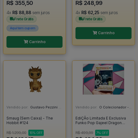
R$ 355,50
R$ 248,99
4x
R$ 88,88
sem juros
4x
R$ 62,25
sem juros
Frete Grátis
Frete Grátis
Aqui tem cupom
Carrinho
Carrinho
Vendido por:
Gustavo Pezzini - MG
Vendido por:
O Colecionador - SP
Smaug (Sem Caixa) - The
EdiÇÃo Limitada E Exclusiva
Hobbit #124
Funko Pop Gajeel Dragon
Force - Fairy Tail #481
R$ 1.299,00
R$ 499,99
15% OFF
7% OFF