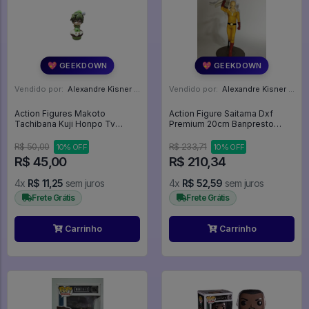
💖 GEEKDOWN
💖 GEEKDOWN
Vendido por:
Alexandre Kisner - PR
Vendido por:
Alexandre Kisner - PR
Action Figures Makoto
Action Figure Saitama Dxf
Tachibana Kuji Honpo Tv
Premium 20cm Banpresto
Anime Free! Sugar Cake -
Original Bandai - One Punch
FREE!
Man
R$ 50,00
R$ 233,71
10% OFF
10% OFF
R$ 45,00
R$ 210,34
4x
R$ 11,25
sem juros
4x
R$ 52,59
sem juros
Frete Grátis
Frete Grátis
Carrinho
Carrinho