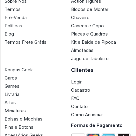
Sobre Nós
Action Figures
Termos
Blocos de Montar
Pré-Venda
Chaveiro
Políticas
Caneca e Copo
Blog
Placas e Quadros
Termos Frete Grátis
Kit e Balde de Pipoca
Almofadas
Jogo de Tabuleiro
Clientes
Roupas Geek
Cards
Login
Games
Cadastro
Livraria
FAQ
Artes
Contato
Miniaturas
Como Anunciar
Bolsas e Mochilas
Formas de Pagamento
Pins e Botons
Acessórios Geeks