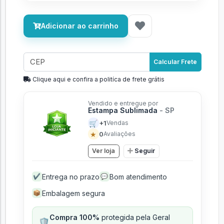
Adicionar ao carrinho
Calcular Frete
Clique aqui e confira a politíca de frete grátis
Vendido e entregue por
Estampa Sublimada
- SP
🛒
+1
Vendas
★
0
Avaliações
Ver loja
Seguir
Entrega no prazo
Bom atendimento
✔
💬
Embalagem segura
📦
Compra 100%
protegida pela Geral
🛡️