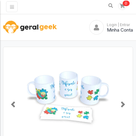
0
Login
| Entrar
Minha Conta
Previous
Next