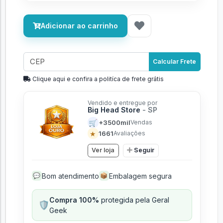
Adicionar ao carrinho
Calcular Frete
Clique aqui e confira a politíca de frete grátis
Vendido e entregue por
Big Head Store
- SP
🛒
+3500mil
Vendas
★
1661
Avaliações
Ver loja
Seguir
Bom atendimento
Embalagem segura
💬
📦
Compra 100%
protegida pela Geral
🛡️
Geek