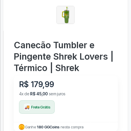
Canecão Tumbler e
Pingente Shrek Lovers |
Térmico | Shrek
R$ 179,99
4x de
R$ 45,00
sem juros
🚚
Frete Grátis
Ganhe
180 GGCoins
nesta compra