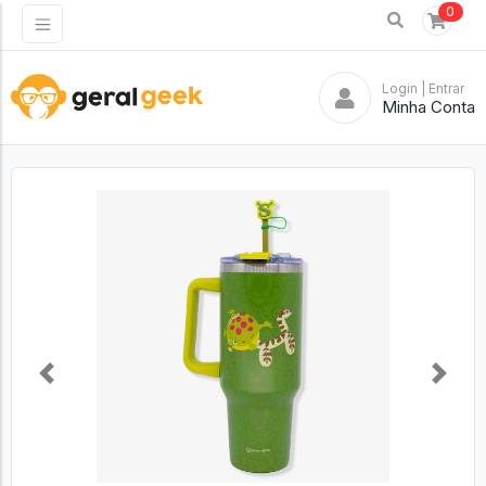
0
Login
| Entrar
Minha Conta
Previous
Next