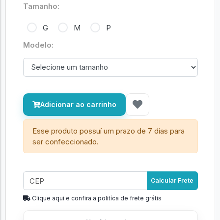
Tamanho:
G
M
P
Modelo:
Adicionar ao carrinho
Esse produto possuí um prazo de 7 dias para
ser confeccionado.
Calcular Frete
Clique aqui e confira a politíca de frete grátis