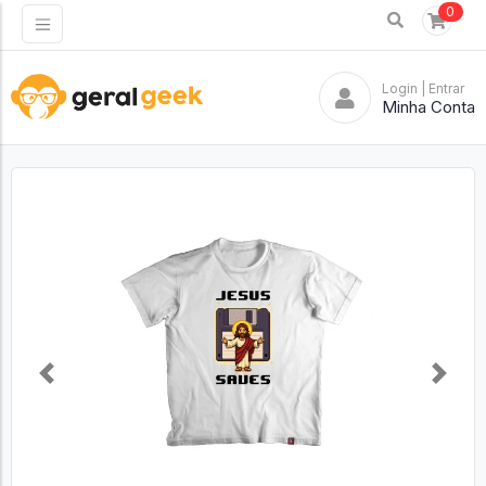
0
Login
| Entrar
Minha Conta
Previous
Next