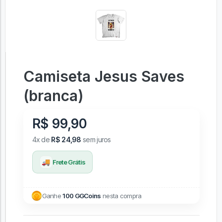
Camiseta Jesus Saves
(branca)
R$ 99,90
4x de
R$ 24,98
sem juros
🚚
Frete Grátis
Ganhe
100 GGCoins
nesta compra