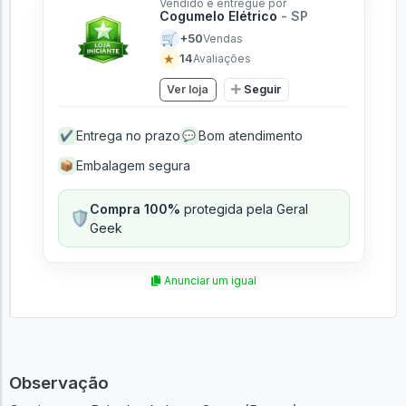
Vendido e entregue por
Cogumelo Elétrico
- SP
🛒
+50
Vendas
★
14
Avaliações
Ver loja
Seguir
Entrega no prazo
Bom atendimento
✔
💬
Embalagem segura
📦
Compra 100%
protegida pela Geral
🛡️
Geek
Anunciar um igual
Observação